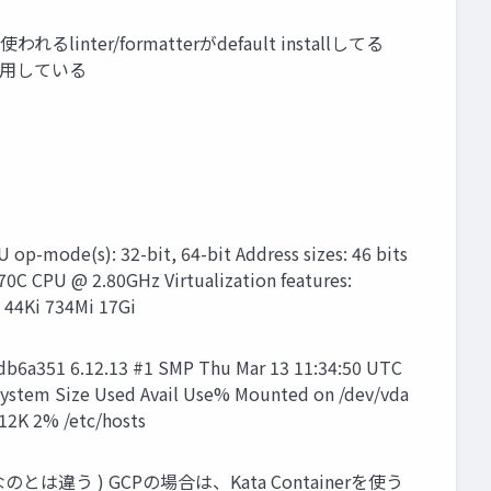
われるlinter/formatterがdefault installしてる
を利用している
e(s): 32-bit, 64-bit Address sizes: 46 bits
370C CPU @ 2.80GHz Virtualization features:
i 44Ki 734Mi 17Gi
351 6.12.13 #1 SMP Thu Mar 13 11:34:50 UTC
stem Size Used Avail Use% Mounted on /dev/vda
12K 2% /etc/hosts
なのとは違う ) GCPの場合は、Kata Containerを使う