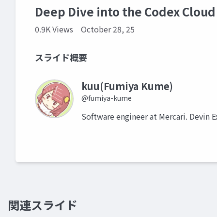
Deep Dive into the Codex Clou
0.9K Views
October 28, 25
スライド概要
kuu(Fumiya Kume)
@fumiya-kume
Software engineer at Mercari. Devin E
関連スライド