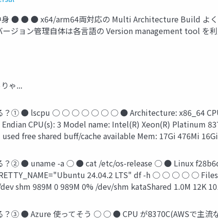
● ● ● x64/arm64両対応の Multi Architecture Build よく使
バージョン管理自体は各言語の Version management tool 
りゃ...
scpu ○ ○ ○ ○ ○ ○ ○ ● Architecture: x86_64 CPU op-mod
tle Endian CPU(s): 3 Model name: Intel(R) Xeon(R) Platinum 8
l used free shared buﬀ/cache available Mem: 17Gi 476Mi 16G
name -a ○ ● cat /etc/os-release ○ ● Linux f28b6db6a
RETTY_NAME="Ubuntu 24.04.2 LTS" df -h ○ ○ ○ ○ ○ Filesy
/dev shm 989M 0 989M 0% /dev/shm kataShared 1.0M 12K 10
る？③ ● Azure 使ってそう ○ ○ ● CPU が8370C(AWSで主流