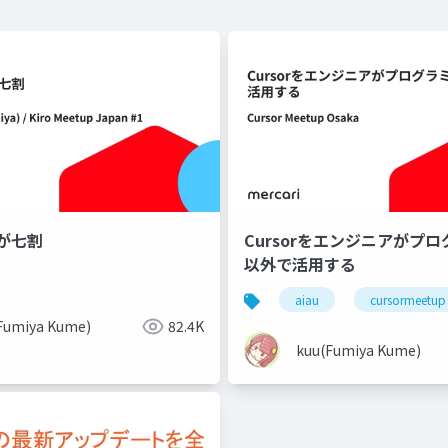
が七割
Cursorをエンジニアがプロ
以外で活用する
aiau
cursormeetup
Fumiya Kume)
82.4K
kuu(Fumiya Kume)