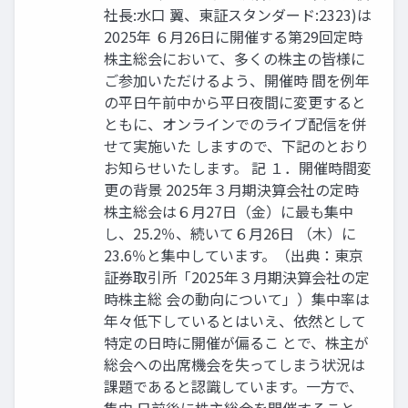
社長:水口 翼、東証スタンダード:2323)は
2025年 ６月26日に開催する第29回定時
株主総会において、多くの株主の皆様に
ご参加いただけるよう、開催時 間を例年
の平日午前中から平日夜間に変更すると
ともに、オンラインでのライブ配信を併
せて実施いた しますので、下記のとおり
お知らせいたします。 記 １．開催時間変
更の背景 2025年３月期決算会社の定時
株主総会は６月27日（金）に最も集中
し、25.2％、続いて６月26日 （木）に
23.6％と集中しています。（出典：東京
証券取引所「2025年３月期決算会社の定
時株主総 会の動向について」）集中率は
年々低下しているとはいえ、依然として
特定の日時に開催が偏るこ とで、株主が
総会への出席機会を失ってしまう状況は
課題であると認識しています。一方で、
集中 日前後に株主総会を開催すること