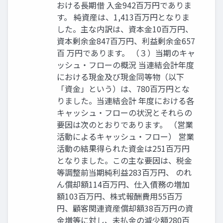
おける長期借 入金942百万円でありま
す。 純資産は、1,413百万円となりま
した。主な内訳は、資本金10百万円、
資本剰余金847百万円、利益剰余金657
百 万円であります。 （３）当期のキャ
ッシュ・フローの概況 当連結会計年度
における現金及び現金同等物（以下
「資金」という）は、780百万円とな
りました。当連結会計 年度における各
キャッシュ・フローの状況とそれらの
要因は次のとおりであります。 （営業
活動によるキャッシュ・フロー） 営業
活動の結果得られた資金は251百万円
となりました。この主な要因は、税金
等調整前当期純利益283百万円、 のれ
ん償却額114百万円、仕入債務の増加
額103百万円、株式報酬費用55百万
円、顧客関連資産償却額38百万円の資
金増等に対し、未払金の減少額280百