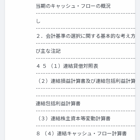
当期のキャッシュ・フローの概況
………………………………………………………
し
……………………………………………………
２．会計基準の選択に関する基本的な考え方
………………………………………………………
び主な注記
…………………………………………………………
４ ５ （１）連結貸借対照表
……………………………………………………
（２）連結損益計算書及び連結包括利益計算
………………………………………………………
……………………………………………………
連結包括利益計算書
……………………………………………………
（３）連結株主資本等変動計算書
…………………………………………………………
８ （４）連結キャッシュ・フロー計算書