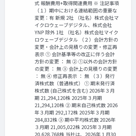
式 報酬費用+取得関連費用 ※ 注記事項
（１）期中における連結範囲の重要な
変更：有 新規 2社 （社名）株式会社マ
イクロウェーブデジタル、株式会社
YNP 除外 1社 （社名）株式会社マイク
ロウェーブデジタル （２）会計方針の
変更・会計上の見積りの変更・修正再
表示 ① 会計基準等の改正に伴う会計
方針の変更 ： 無 ② ①以外の会計方針
の変更 ： 無 ③ 会計上の見積りの変更
： 無 ④ 修正再表示 ： 無 （３）発行
済株式数（普通株式） ① 期末発行済
株式数 (自己株式を含む) 2026年３月
期 21,294,120株 2025年３月期
21,294,120株 ② 期末自己株式数 2026
年３月期 292,172株 2025年３月期
284,832株 ③ 期中平均株式数 2026年
３月期 21,005,022株 2025年３月期
20,628,768株 当社は、2026年１月30