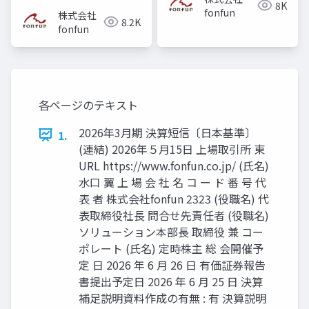
8K
fonfun
株式会社
8.2K
fonfun
各ページのテキスト
2026年3月期 決算短信〔日本基準〕
1.
(連結) 2026年５月15日 上場取引所 東
URL https://www.fonfun.co.jp/ (氏名)
水口 翼 上 場 会 社 名 コ ー ド 番 号 代
表 者 株式会社fonfun 2323 (役職名) 代
表取締役社長 問合せ先責任者 (役職名)
ソリューション本部長 取締役 兼 コー
ポレート (氏名) 定時株主 総 会開催予
定 日 2026 年 6 月 26 日 有価証券報告
書提出予定日 2026 年 6 月 25 日 決算
補足説明資料作成の有無 : 有 決算説明