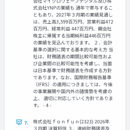
会社マイクロウェーブデジタル及び株
式会社YNPの業績も 通年で寄与するこ
ともあり、2027年３月期の業績見通し
は、売上高3,599百万円、営業利益472
百万円、経常利益 447百万円、親会社
株主に帰属する当期純利益446百万円
の業績を見込んでおります。 ２．会計
基準の選択に関する基本的な考え方 当
社は、財務諸表の期間比較可能性およ
び企業間の比較可能性を考慮し、当面
は日本基準で財務諸表を作成する方針
であります。なお、国際財務報告基準
（IFRS）の適用につきましては、今後
の事業展開や国内外の諸情勢を考慮の
上、 適切に対応していく方針でありま
す。 - 4 -
株式会社ｆｏｎｆｕｎ(2323) 2026年
7.
３月期 決算短信 ３．連結財務諸表及