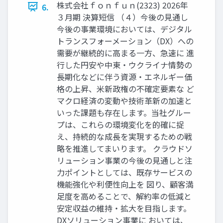
株式会社ｆｏｎｆｕｎ(2323) 2026年
6.
３月期 決算短信 （４）今後の見通し
今後の事業環境においては、デジタル
トランスフォーメーション（DX）への
需要が継続的に高まる一方、急速に 進
行した円安や中東・ウクライナ情勢の
長期化などに伴う資源・エネルギー価
格の上昇、米新政権の不確定要素な ど
マクロ経済の変動や技術革新の加速と
いった課題も存在します。当社グルー
プは、これらの環境変化を的確に捉
え、持続的な成長を実現するための戦
略を推進してまいります。 クラウドソ
リューション事業の今後の見通しと注
力ポイントとしては、既存サービスの
機能強化や利便性向上を 図り、顧客満
足度を高めることで、解約率の低減と
安定収益の維持・拡大を目指します。
DXソリューション事業に おいては、