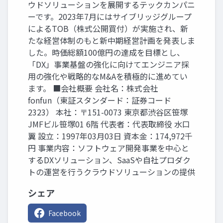
ウドソリューションを展開するテックカンパニ
ーです。2023年7月にはサイブリッジグループ
によるTOB（株式公開買付）が実施され、新
たな経営体制のもと新中期経営計画を発表しま
した。時価総額100億円の達成を目標とし、
「DX」事業基盤の強化に向けてエンジニア採
用の強化や戦略的なM&Aを積極的に進めてい
ます。 ■会社概要 会社名：株式会社
fonfun（東証スタンダード：証券コード
2323） 本社：〒151-0073 東京都渋谷区笹塚
JMFビル笹塚01 6階 代表者：代表取締役 水口
翼 設立：1997年03月03日 資本金：174,972千
円 事業内容：ソフトウェア開発事業を中心と
するDXソリューション、SaaSや自社プロダク
トの運営を行うクラウドソリューションの提供
シェア
Facebook