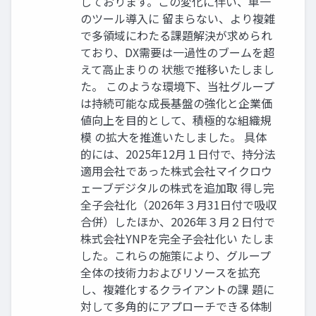
しております。この変化に伴い、単一
のツール導入に 留まらない、より複雑
で多領域にわたる課題解決が求められ
ており、DX需要は一過性のブームを超
えて高止まりの 状態で推移いたしまし
た。 このような環境下、当社グループ
は持続可能な成長基盤の強化と企業価
値向上を目的として、積極的な組織規
模 の拡大を推進いたしました。 具体
的には、2025年12月１日付で、持分法
適用会社であった株式会社マイクロウ
ェーブデジタルの株式を追加取 得し完
全子会社化（2026年３月31日付で吸収
合併）したほか、2026年３月２日付で
株式会社YNPを完全子会社化い たしま
した。これらの施策により、グループ
全体の技術力およびリソースを拡充
し、複雑化するクライアントの課 題に
対して多角的にアプローチできる体制