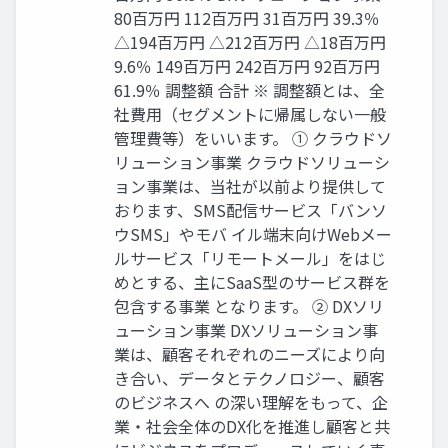
80百万円 112百万円 31百万円 39.3％
△194百万円 △212百万円 △18百万円
9.6％ 149百万円 242百万円 92百万円
61.9％ 調整額 合計 ※ 調整額とは、全
社費用（セグメントに帰属しない一般
管理費等）をいいます。 ① クラウドソ
リューション事業 クラウドソリューシ
ョン事業は、当社が以前より提供して
おります、SMS配信サービス「バンソ
ウSMS」やモバ イル端末向けWebメー
ルサービス「リモートメール」をはじ
めとする、主にSaaS型のサービス群を
包含する事業 となります。 ② DXソリ
ューション事業 DXソリューション事
業は、顧客それぞれのニーズにより向
き合い、データとテクノロジー、顧客
のビジネスへ の深い理解をもって、企
業・社会全体のDX化を推進し顧客と共