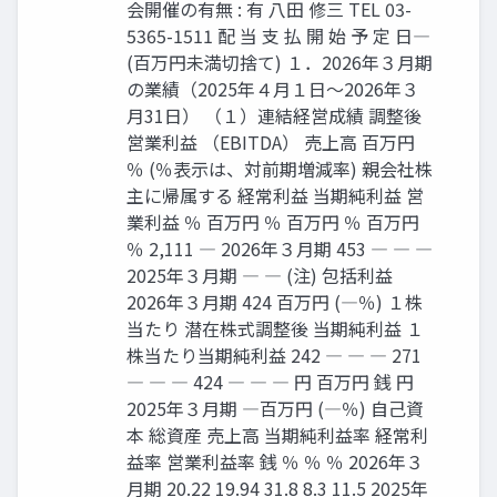
会開催の有無 : 有 八田 修三 TEL 03-
5365-1511 配 当 支 払 開 始 予 定 日―
(百万円未満切捨て) １．2026年３月期
の業績（2025年４月１日～2026年３
月31日） （１）連結経営成績 調整後
営業利益 （EBITDA） 売上高 百万円
％ (％表示は、対前期増減率) 親会社株
主に帰属する 経常利益 当期純利益 営
業利益 ％ 百万円 ％ 百万円 ％ 百万円
％ 2,111 ― 2026年３月期 453 ― ― ―
2025年３月期 ― ― (注) 包括利益
2026年３月期 424 百万円 (―％) １株
当たり 潜在株式調整後 当期純利益 １
株当たり当期純利益 242 ― ― ― 271
― ― ― 424 ― ― ― 円 百万円 銭 円
2025年３月期 ―百万円 (―％) 自己資
本 総資産 売上高 当期純利益率 経常利
益率 営業利益率 銭 ％ ％ ％ 2026年３
月期 20.22 19.94 31.8 8.3 11.5 2025年