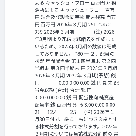
よる キャッシュ・フロー 百万円 財務
活動による キャッシュ・フロー 百万
円 現金及び現金同等物 期末残高 百万
円 百万円 2026年３月期 251 △472
339 2025年３月期 ― ― ― (注) 2026
年3月期より連結財務諸表を作成して
いるため、2025年3月期の数値は記載
しておりません。 780 ― ２．配当の
状況 年間配当金 第１四半期末 第２四
半期末 第３四半期末 円 2025年３月期
2026年３月期 2027年３月期(予想) 銭
円 ― ― ― 0.00 0.00 0.00 銭 円 期末 配
当金総額 (合計) 合計 銭 円 ― ― ―
3.00 0.00 0.00 銭 円 配当性向 純資産
配当率 銭 百万円 ％ ％ 3.00 0.00 0.00
21 ― 12.4 ― ― 2.7 ― (注) 2026年１
月30日付で、株式１株につき３株とす
る株式分割を行っております。2025年
３月期については当該株式分割前の 実