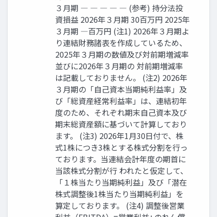
３月期 ― ― ― ― ― (参考) 持分法投
資損益 2026年３月期 30百万円 2025年
３月期 ―百万円 (注1) 2026年３月期よ
り連結財務諸表を作成しているため、
2025年３月期の数値及び対前期増減率
並びに2026年３月期の 対前期増減率
は記載しておりません。 (注2) 2026年
３月期の「自己資本当期純利益率」及
び「総資産経常利益率」は、連結初年
度のため、それぞれ期末自己資本及び
期末総資産額に基づいて計算しており
ます。 (注3) 2026年1月30日付で、株
式1株につき3株とする株式分割を行っ
ております。当連結会計年度の期首に
当該株式分割が行 われたと仮定して、
「１株当たり当期純利益」及び「潜在
株式調整後1株当たり当期純利益」を
算定しております。 (注4) 調整後営業
利益（EBITDA）=営業利益+のれん償