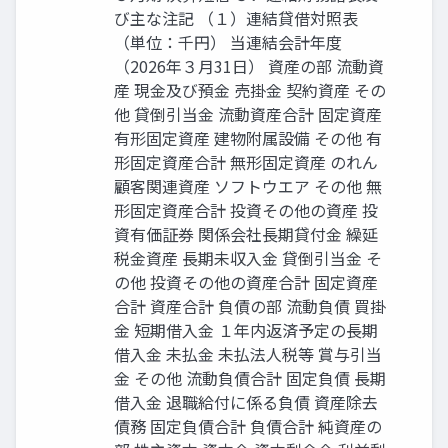
び主な注記 （１）連結貸借対照表
（単位：千円） 当連結会計年度
（2026年３月31日） 資産の部 流動資
産 現金及び預金 売掛金 契約資産 その
他 貸倒引当金 流動資産合計 固定資産
有形固定資産 建物附属設備 その他 有
形固定資産合計 無形固定資産 のれん
顧客関連資産 ソフトウエア その他 無
形固定資産合計 投資その他の資産 投
資有価証券 関係会社長期貸付金 繰延
税金資産 長期未収入金 貸倒引当金 そ
の他 投資その他の資産合計 固定資産
合計 資産合計 負債の部 流動負債 買掛
金 短期借入金 １年内返済予定の長期
借入金 未払金 未払法人税等 賞与引当
金 その他 流動負債合計 固定負債 長期
借入金 退職給付に係る負債 資産除去
債務 固定負債合計 負債合計 純資産の