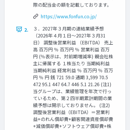
際の配当金の額を記載しております。
https://www.fonfun.co.jp/
３．2027年３月期の連結業績予想
2.
（2026年４月１日～2027年３月31
日） 調整後営業利益 （EBITDA） 売上
高 百万円 ％ 百万円 ％ 営業利益 百万
円 (％表示は、対前期増減率) 親会社株
主に帰属する １株当たり 当期純利益
当期純利益 経常利益 ％ 百万円 ％ 百万
円 ％ 円 銭 721 59.0 通期 3,599 70.5
472 95.1 447 64.7 446 5.1 21.26 (注1)
当グループは、業績管理を年次で行っ
ているため、第２四半期累計期間の業
績予想は開示しておりません。 (注2)
調整後営業利益（EBITDA）＝営業利
益+のれん償却費+顧客関連資産償却費
+減価償却費+ソフトウェア償却費+株