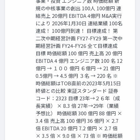
事業・投資 エンジニア数 時価総額 新
規の中核事業の創出 100人 100億円 連
結売上 20億円 EBITDA 4億円 M&A実行
により 2026年1月30日 連結業績 100名
達成！ 100億円到達！ 目標達成！ 第
二次中期経営計画 FY27-FY29 第一次中
期経営計画 FY24-FY26 全て目標達成
目標 時価総額 100 億円 売上高 20 億円
EBITDA 4 億円 エンジニア数 100 名 12
億円 → １００ 億円 ６億円 → 21 億円
0.5億円 → 4.5 億円 ３名 → 220 名 ※
時価総額はTOB直前の2023年5月15日
終値との比較 東証スタンダード 証券
コード：2323 目標 23年→２６年（成
長実績） × 8.3 倍 27年→29年（業績
予想比） 時価総額 300 億円 88 億円 ×
3.4 倍 売上高 100 億円 36 億円 × 2.7
倍 EBITDA 20 億円 7.2 億円 × 2.7 倍
× 3.5 倍 × 9.0 倍 × 73 倍 ※ 時価総額