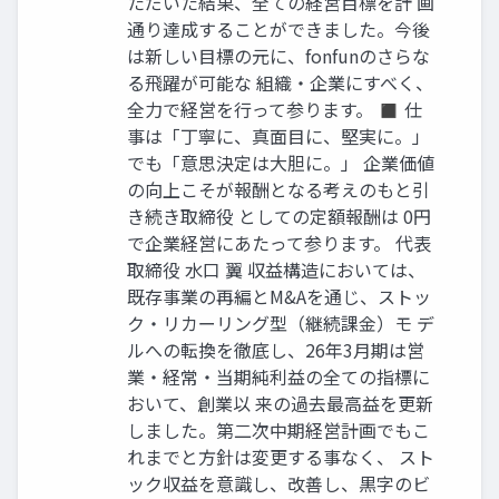
ただいた結果、全ての経営目標を計 画
通り達成することができました。今後
は新しい目標の元に、fonfunのさらな
る飛躍が可能な 組織・企業にすべく、
全力で経営を行って参ります。 ◼ 仕
事は「丁寧に、真面目に、堅実に。」
でも「意思決定は大胆に。」 企業価値
の向上こそが報酬となる考えのもと引
き続き取締役 としての定額報酬は 0円
で企業経営にあたって参ります。 代表
取締役 水口 翼 収益構造においては、
既存事業の再編とM&Aを通じ、ストッ
ク・リカーリング型（継続課金）モ デ
ルへの転換を徹底し、26年3月期は営
業・経常・当期純利益の全ての指標に
おいて、創業以 来の過去最高益を更新
しました。第二次中期経営計画でもこ
れまでと方針は変更する事なく、 スト
ック収益を意識し、改善し、黒字のビ