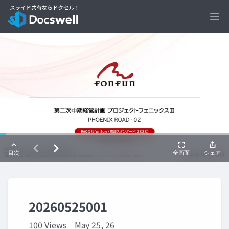
Ope
20260525001
100 Views
May 25, 26