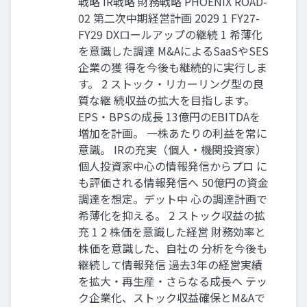
戦略 IR戦略 財務戦略 PHOENIX ROAD-
02 第二次中期経営計画 2029 1 FY27-
FY29 DXロールアップの継続 1 希薄化
を意識した調達 M&AによるSaaSやSES
企業の獲 得を今後も継続的に実行しま
す。 2 ストック・リカーリング型の良
質な継 続収益の拡大を目指します。
EPS・BPSの成長 13億円のEBITDAを
増加を計画。 一株あたりの利益を常に
意識。 IRの充実（個人・機関投資家）
個人投資家中心の情報発信からプロ に
も評価される情報発信へ 50億円の資金
調達を想定。デット中 心の調達計画で
希薄化を抑える。 2 ストック収益の拡
充 1 2 株価を意識した経営 財務効率と
株価を意識した、自社の 分析を今後も
継続して情報発信 過去3年の経営実績
を拡大・再生産・さらなる成長へ テッ
ク企業化、ストック収益確保とM&Aで