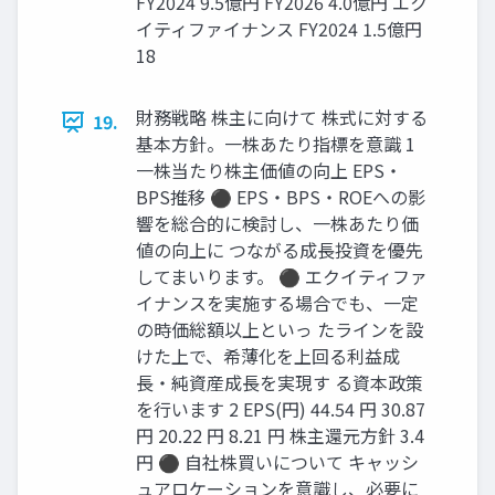
FY2024 9.5億円 FY2026 4.0億円 エク
イティファイナンス FY2024 1.5億円
18
財務戦略 株主に向けて 株式に対する
19.
基本方針。一株あたり指標を意識 1
一株当たり株主価値の向上 EPS・
BPS推移 ⚫ EPS・BPS・ROEへの影
響を総合的に検討し、一株あたり価
値の向上に つながる成長投資を優先
してまいります。 ⚫ エクイティファ
イナンスを実施する場合でも、一定
の時価総額以上といっ たラインを設
けた上で、希薄化を上回る利益成
長・純資産成長を実現す る資本政策
を行います 2 EPS(円) 44.54 円 30.87
円 20.22 円 8.21 円 株主還元方針 3.4
円 ⚫ 自社株買いについて キャッシ
ュアロケーションを意識し、必要に