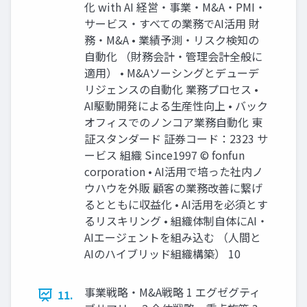
化 with AI 経営・事業・M&A・PMI・
サービス・すべての業務でAI活用 財
務・M&A • 業績予測・リスク検知の
自動化 （財務会計・管理会計全般に
適用） • M&Aソーシングとデューデ
リジェンスの自動化 業務プロセス •
AI駆動開発による生産性向上 • バック
オフィスでのノンコア業務自動化 東
証スタンダード 証券コード：2323 サ
ービス 組織 Since1997 © fonfun
corporation • AI活用で培った社内ノ
ウハウを外販 顧客の業務改善に繋げ
るとともに収益化 • AI活用を必須とす
るリスキリング • 組織体制自体にAI・
AIエージェントを組み込む （人間と
AIのハイブリッド組織構築） 10
事業戦略・M&A戦略 1 エグゼグティ
11.