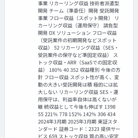
事業 リカーリング収益 技術者派遣型
開発 チーム（準委任）開発 受託開発
事業 フロー収益（スポット開発） リ
カーリング収益（運用保守） 請負型
開発 DX ソリューション フロー収益
（受託案件の初期開発などスポット
収益） 52 リカーリング収益（SES・
受託案件の保守など準固定収益） ス
トック収益・ARR（SaaSでの固定収
益） 180％ 40 352 収益種別 今後の方
針 フロー収益 スポット性が高く、変
動の大きい受託開発は積 極的には拡
大しない リカーリング収益 SES・運
用保守は、利益率自体は高くないが
継 続収益として今後も伸ばす 1398
55 221％ 778 152％ 142％ 306 434
2024年3月期 2025年3月期 東証スタ
ンダード 証券コード：2323 提供サー
ビス 659 ストック収益 質の高い安定