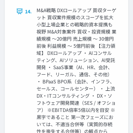
M&A戦略 DXロールアップ 買収ターゲ
14.
ット 買収案件規模のスコープを拡大
小型上場企業との戦略的資本提携も
視野 M&A対象案件 買収・投資規模 業
績規模 〜20億円 売上規模 〜 30億円
前後 利益規模 〜 5億円前後 【注力領
域】 DXロールアップ ・ AIコンサル
ティング、AIソリューション、AI受託
開発 ・ SaaS事業（AI、HR、会計、
フード、リーガル、通信、その他）
・ BPaaS BPO系（会計、インフラ、
セールス、コールセンター） ・ 上流
DX・ITコンサルティング ・ DX・ソ
フトウェア開発関連（SES / オフショ
ア） ※EBITDA倍率5倍以内を目安 ※
黒字であること 第一次フェーズにお
いては、不適当合併等（実質的存続
性を喪失する合併等）の観点から