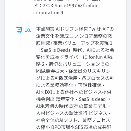
ド：2323 Since1997 © fonfun
corporation 9
重点施策 AIドリブン経営 “with AI”の
10.
企業文化を醸成し ノンコア業務の徹
底削減+事業バリューアップを実現 1
「SaaS is Dead」時代、AIによる社会
変化を成長ドライバーに fonfun AI戦
略 2 • 適切なバリュエーションでの
M&A機会拡大 • 従業員のリスキリン
グによるAI徹底活用 • 各プロセスのAI
による業務効率化・再現性確保 •
AI×DXによる他社へのビジネス提供
機会創出 環境変化 • SaaS is dead ・
AI氷河期の時代 既存の事業モデル・
人材ビジネスの淘汰進行 ビジネス •
社会全体のAIシフト、業務プロセス
の縮小 BPO市場やSES市場の成長鈍