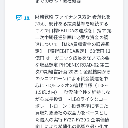
までの歩み・会社概要
財務戦略 ファイナンス方針 希薄化を
18.
抑え、規律ある投資基準を継続する
ことで目標EBITDAの達成を目指す 第
二次中期経営計画に必要な資金の調
達について 【M&A買収資金の調達想
定】 【獲得EBITDA想定】 50億円 13
億円 オーガニック成長を除いて必要
な収益想定 PHOENIX ROAD-02 第二
次中期経営計画 2029 1 金融機関から
のシニアローンによる資金調達を中
心に • D/Eレシオの管理目標（1.0～
1.5倍以内）：財務健全性を維持しな
がら成長投資。 • LBOライクなコー
ポレートローン：投資基準に準じた
買収対象会社の収益力をベースとし
た借入の実行 FY27-FY29 2 企業価値
向上により希薄化の影響を最小化す