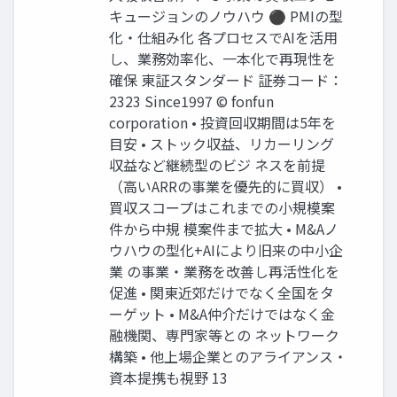
キュージョンのノウハウ ⚫ PMIの型
化・仕組み化 各プロセスでAIを活用
し、業務効率化、一本化で再現性を
確保 東証スタンダード 証券コード：
2323 Since1997 © fonfun
corporation • 投資回収期間は5年を
目安 • ストック収益、リカーリング
収益など継続型のビジ ネスを前提
（高いARRの事業を優先的に買収） •
買収スコープはこれまでの小規模案
件から中規 模案件まで拡大 • M&Aノ
ウハウの型化+AIにより旧来の中小企
業 の事業・業務を改善し再活性化を
促進 • 関東近郊だけでなく全国をタ
ーゲット • M&A仲介だけではなく金
融機関、専門家等との ネットワーク
構築 • 他上場企業とのアライアンス・
資本提携も視野 13