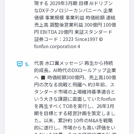
現する 2029年3月期 目標 AIドリブン
なDXテクノロジーカンパニーへ 企業
価値 事業規模 事業利益 時価総額 連結
売上高 調整後営業利益 300億円 100億
円 EBITDA 20億円 東証スタンダード
証券コード：2323 Since1997 ©
fonfun corporation 4
代表 水口翼メッセージ 再生から持続
5.
的成長。AI時代のDXロールアップ企業
へ ◼ 時価総額300億円、売上高100億
円の次なる挑戦と飛躍へ 約3年前、ス
タンダード市場の上場維持基準適合と
いう大きな課題に直面していたfonfun
を再生すべくTOBを実行し、26年3月
期を目標とする経営計画を策定しまし
た。以来、累計約 10件のM&Aを戦略
的に遂行し、市場からも高い評価をい