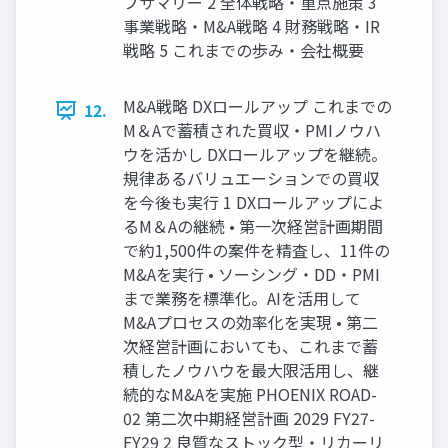
ブサマリー 2 全体戦略・重点施策 3
事業戦略・M&A戦略 4 財務戦略・IR
戦略 5 これまでの歩み・会社概要
M&A戦略 DXロールアップ これまでの
12.
M＆Aで蓄積された買収・PMIノウハ
ウを活かし DXロールアップを継続。
規律あるバリュエーションでの買収
を今後も実行 1 DXロールアップによ
るM＆Aの継続 • 第一次経営計画期間
で約1,500件の案件を精査し、11件の
M&Aを実行 • ソーシング・DD・PMI
まで業務を標準化。AIを活用して
M&Aプロセスの効率化を実現 • 第二
次経営計画においても、これまで蓄
積したノウハウを最大限活用し、継
続的なM&Aを実施 PHOENIX ROAD-
02 第二次中期経営計画 2029 FY27-
FY29 2 良質なストック型・リカーリ