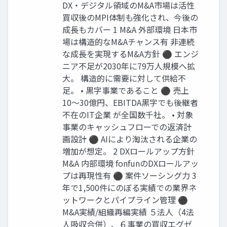
DX・デジタル領域のM&A市場は活性
買収後のMPI体制も強化され、今後の
成長もカバー 1 M&A 外部環境 日本市
場は構造的なM&Aチャンス有 非連続
な成長を実現するM&A方針 ⚫ エンジ
ニア不足が2030年に79万人規模へ拡
大。 構造的に需要に対して供給不
足。 • 黒字事業であること ⚫ 売上
10〜30億円、EBITDA黒字でも後継者
不在のIT企業 が全国数千社。 • 対象
事業のキャッシュフローでの返済計
画設計 ⚫ AIにより淘汰される企業の
増加が想定。 2 DXロールアップ方針
M&A 内部環境 fonfunのDXロールアッ
プは再現性有 ⚫ 案件ソーシング力 3
年で1,500件にのぼる実績での業界ネ
ットワークとパイプライン管理 ⚫
M&A実績/組織再編実績 ５法人（4法
人吸収合併）、６事業の買収エグゼ