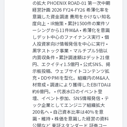
の拡大 PHOENIX ROAD-01 第一次中期
経営計画 2026 FY24-FY26 希薄化率を
意識した資金調達 費用をかけない知名
度向上・IR施策 • 累計1500件の案件ソ
ーシングから11件M&A • 希薄化を意識
しデット中心のファイナンス実行 • 個
人投資家向け情報発信を中心に実行 •
黒字ストック事業・マルチプル5倍以
内買収条件 • 累計調達額はデット21億
円、エクイティ1.5億円 • 公式SNS、掲
示板投稿、ウェブサイトコンテンツ拡
充 • DDやPMIを型化。組織内のM&A人
材育成 • 調達により獲得したEBITDAは
約6億円。 • 代表水口のイベント登
壇、イベント参加、SNS情報発信 • テ
ック企業としてエンジニア組織拡大
200名へ • 自己資本比率は40％を意
識・維持 • 株価を意識した経営の資料
公開など 東証スタンダード 証券コー