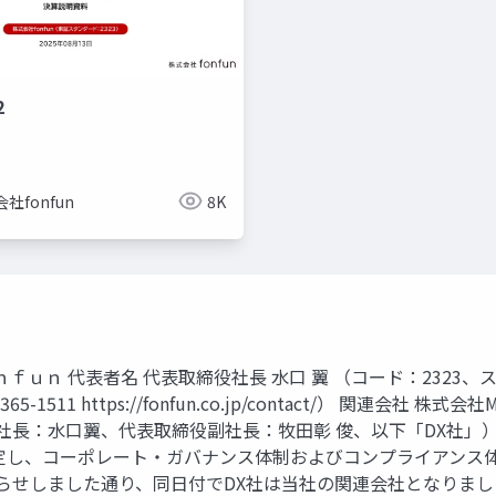
2
社fonfun
8K
社ｆｏｎｆｕｎ 代表者名 代表取締役社長 水口 翼 （コード：232
5-1511 https://fonfun.co.jp/contact/） 関連会
役社長：水口翼、代表取締役副社長：牧田彰 俊、以下「DX社」）
定し、コーポレート・ガバナンス体制およびコンプライアンス
にお知らせしました通り、同日付でDX社は当社の関連会社となりま