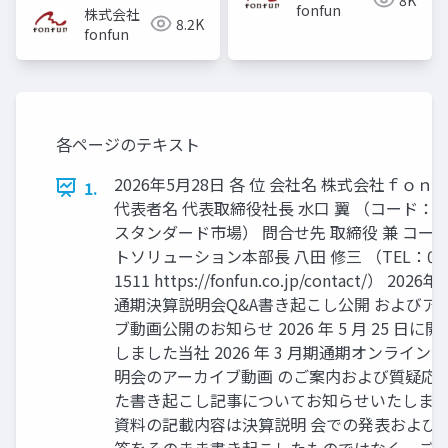
fonfun
株式会社
8.2K
fonfun
各ページのテキスト
2026年5月28日 各 位 会社名 株式会社ｆｏｎ
1.
代表者名 代表取締役社長 水口 翼 （コード：23
スタンダード市場） 問合せ先 取締役 兼 コー
トソリューション本部長 八田 修三 （TEL：03-5
1511 https://fonfun.co.jp/contact/） 2026
通期決算説明会Q&A書き起こし公開 およびア
ブ動画公開のお知らせ 2026 年 5 月 25 日に
しました当社 2026 年 3 月期通期オンライン
明会のアーカイブ動画 のご案内および質疑応
た書き起こし記事についてお知らせいたしま
資料の記載内容は決算説明 会での発表および
答をそのまま書き起こしたものではなく、ご