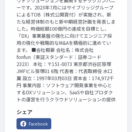
ウドソリューションを展開するテックカンパニ
ーです。2023年7月にはサイブリッジグループ
によるTOB（株式公開買付）が実施され、新
たな経営体制のもと新中期経営計画を発表しま
した。時価総額100億円の達成を目標とし、
「DX」事業基盤の強化に向けてエンジニア採
用の強化や戦略的なM&Aを積極的に進めてい
ます。 ■会社概要 会社名：株式会社
fonfun（東証スタンダード：証券コード
2323） 本社：〒151-0073 東京都渋谷区笹塚
JMFビル笹塚01 6階 代表者：代表取締役 水口
翼 設立：1997年03月03日 資本金：174,972千
円 事業内容：ソフトウェア開発事業を中心と
するDXソリューション、SaaSや自社プロダク
トの運営を行うクラウドソリューションの提供
シェア
Facebook