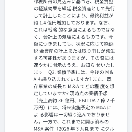
課税所得の見込みに基づき、税金負担
の軽減効果を繰延 税金資産として先行
して計上したことにより、最終利益が
約 1.4 億円増加しております。なお、
これは戦略 的な意図によるものではな
く、会計上の処理によるものです。今
後につきましても、状況に応じて繰延
税 金資産の計上または取り崩しが発生
する可能性がありますが、その際には
速やかに開示のうえ、お知ら せいたし
ます。 Q3. 業績予想には、今後の M＆
A も織り込まれていますか? また、既
存事業の成長と M＆A でどの程 度を想
定していますか? 現時点の業績予想
（売上高約 36 億円、EBITDA 7 億 2 千
万円）には、将来実施予定の M&A に
よ る影響は一切織り込んでおりませ
ん。一方で、これまでに開示済みの
M&A 案件（2026 年 3 月期まで にグル