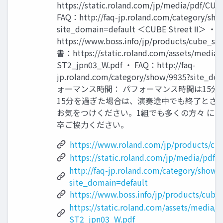
https://static.roland.com/jp/media/pdf/C
FAQ：http://faq-jp.roland.com/category/sho
site_domain=default ＜CUBE Street Ⅱ＞
https://www.boss.info/jp/products/cube_
書：https://static.roland.com/assets/media
ST2_jpn03_W.pdf ・ FAQ：http://faq-
jp.roland.com/category/show/9935?site_d
ォーマンス時間： パフォーマンス時間は15分
15分を過ぎた場合は、演奏途中でも終了とさ
お気をつけください。1組でも多くの方々 に
卒ご協力ください。
https://www.roland.com/jp/products/cu
https://static.roland.com/jp/media/pd
http://faq-jp.roland.com/category/show/
site_domain=default
https://www.boss.info/jp/products/cube
https://static.roland.com/assets/media/
ST2_jpn03_W.pdf