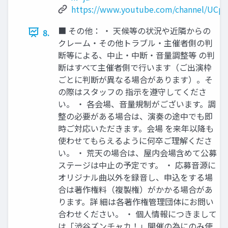
https://www.youtube.com/channel/UC
■ その他： ・ 天候等の状況や近隣からの
8.
クレーム・その他トラブル・主催者側の判
断等による、中止・中断・音量調整等 の判
断はすべて主催者側で行います（ご出演枠
ごとに判断が異なる場合があります）。そ
の際はスタッフの 指示を遵守してくださ
い。 ・ 各会場、音量規制がございます。調
整の必要がある場合は、演奏の途中でも即
時ご対応いただきます。会場 を来年以降も
使わせてもらえるように何卒ご理解くださ
い。 ・ 荒天の場合は、屋内会場含めて公募
ステージは中止の予定です。 ・ 応募音源に
オリジナル曲以外を録音し、申込をする場
合は著作権料（複製権）がかかる場合があ
ります。詳 細は各著作権管理団体にお問い
合わせください。 ・ 個人情報につきまして
は「渋谷ズンチャカ！」開催の為にのみ使