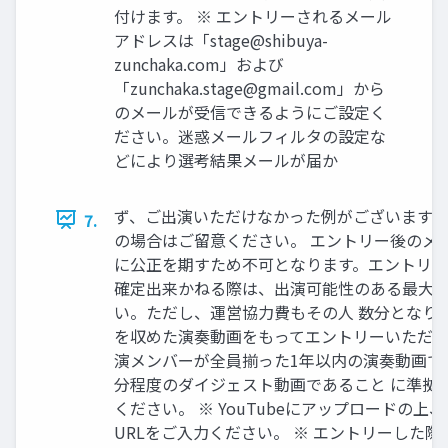
付けます。 ※ エントリーされるメール
アドレスは「
stage@shibuya-
zunchaka.com
」および
「
zunchaka.stage@gmail.com
」から
のメールが受信できるようにご設定く
ださい。迷惑メールフィルタの設定な
どにより選考結果メールが届か
ず、ご出演いただけなかった例がございます
7.
の場合はご留意ください。 エントリー後のメ
に公正を期すため不可となります。エントリー
確定出来かねる際は、出演可能性のある最大
い。ただし、運営協力費もその人 数分となりま
を収めた演奏動画をもってエントリーいただき
演メンバーが全員揃った1年以内の演奏動画であ
分程度のダイジェスト動画であること に準拠
ください。 ※ YouTubeにアップロードの
URLをご入力ください。 ※ エントリーした