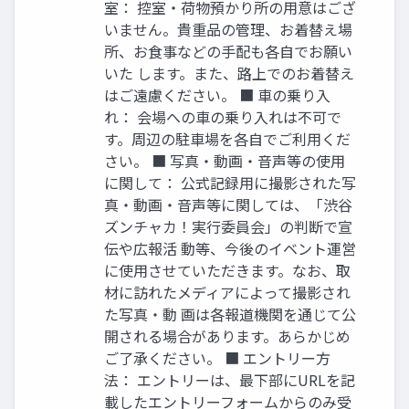
室： 控室・荷物預かり所の用意はござ
いません。貴重品の管理、お着替え場
所、お食事などの手配も各自でお願い
いた します。また、路上でのお着替え
はご遠慮ください。 ■ 車の乗り入
れ： 会場への車の乗り入れは不可で
す。周辺の駐車場を各自でご利用くだ
さい。 ■ 写真・動画・音声等の使用
に関して： 公式記録用に撮影された写
真・動画・音声等に関しては、「渋谷
ズンチャカ！実行委員会」の判断で宣
伝や広報活 動等、今後のイベント運営
に使用させていただきます。なお、取
材に訪れたメディアによって撮影され
た写真・動 画は各報道機関を通じて公
開される場合があります。あらかじめ
ご了承ください。 ■ エントリー方
法： エントリーは、最下部にURLを記
載したエントリーフォームからのみ受