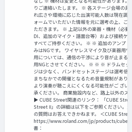
なし ※ 機材は変更となる可能性があります
りご連絡いたします。 ※ 各ステージ会場の具
れ広さや環境に応じた出演可能人数は現在調整
ォームでいただいた情報を元に選考の上、ご
ただきます。 ※ 上記以外の楽器・機材（必
DI、追加のマイク・譜面台等）および接続ケー
すべてご持参ください。 ※ ※ 追加のアンプ
みはNGです。 ワイヤレスマイク及び楽器用
用については、通信の干渉により音が止まる可
用NGとさせてください。 ※ ※ ※ ドラムセ
ジは少なく、バンドセットステージは選考倍
まちなかでの開催となるため音量規制があり
より演奏が聴こえにくくなる可能性がご ざい
承ください。 商業施設内など、路上以外のス
▶︎ CUBE Street関連のリンク： 「CUBE Str
Street Ⅱ」の詳細は以下をご参照ください
の質問はお答えできかねます。 ＜CUBE Street
https://www.roland.com/jp/products/cub
書：