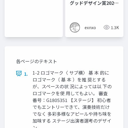
グッドデザイン賞2024
提出資料：企画のヒン
ト
exnxo
1.3K
各ページのテキスト
1-2 ロゴマーク〈 サブ横〉 基 本 的に
1.
ロゴマーク（ 基 本 ）を推 奨とする
が、スペースの状 況によっては以 下の
ロゴマークを使 用してもよい。 審査
番号：G1805351 【ステージ】 初心者
でもエントリーできて、演奏技術だけ
でなく 多彩多様なアピールや持ち味を
加味する ステージ出演者選考のデザイ
ン