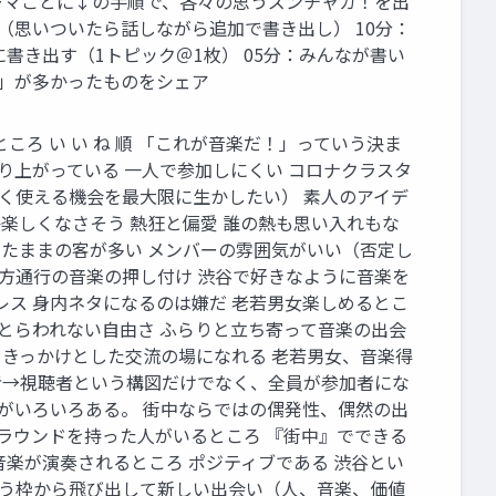
各テーマごとに↓の手順で、各々の思うズンチャカ！を出
話す（思いついたら話しながら追加で書き出し） 10分：
に書き出す（1トピック＠1枚） 05分：みんなが書い
ね！」が多かったものをシェア
ころ い い ね 順 「これが音楽だ！」っていう決ま
盛り上がっている 一人で参加しにくい コロナクラスタ
かく使える機会を最大限に生かしたい） 素人のアイデ
か楽しくなさそう 熱狂と偏愛 誰の熱も思い入れもな
けたままの客が多い メンバーの雰囲気がいい（否定し
一方通行の音楽の押し付け 渋谷で好きなように音楽を
レス 身内ネタになるのは嫌だ 老若男女楽しめるとこ
とらわれない自由さ ふらりと立ち寄って音楽の出会
をきっかけとした交流の場になれる 老若男女、音楽得
演者→視聴者という構図だけでなく、全員が参加者にな
、がいろいろある。 街中ならではの偶発性、偶然の出
グラウンドを持った人がいるところ 『街中』でできる
音楽が演奏されるところ ポジティブである 渋谷とい
いう枠から飛び出して新しい出会い（人、音楽、価値