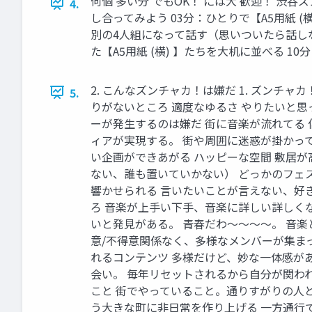
何個 多い分 でもOK！ には大 歓迎！ 
4.
し合ってみよう 03分：ひとりで【A5用紙 
別の4人組になって話す（思いついたら話しなが
た【A5用紙 (横) 】たちを大机に並べる 
2. こんなズンチャカ！は嫌だ 1. ズンチ
5.
りがないところ 適度なゆるさ やりたいと思
ーが発生するのは嫌だ 街に音楽が流れてる
ィアが実現する。 街や周囲に迷惑が掛かって
い企画ができあがる ハッピーな空間 敷居
ない、誰も置いていかない） どっかのフェ
響かせられる 言いたいことが言えない、好
ろ 音楽が上手い下手、音楽に詳しい詳しく
いと発見がある。 青春だわ〜〜〜〜。 音
意/不得意関係なく、多様なメンバーが集ま
れるコンテンツ 多様だけど、妙な一体感が
会い。 毎年リセットされるから自分が関わ
こと 街でやっていること。通りすがりの人と
う大きな町に非日常を作り上げる 一方通行