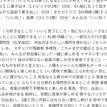
渋谷ズンチャカ！が どんなお祭りになるといいか考えてみよう 
(横) 】に書き出す（1トピック＠1枚） 10分：4人組になって
ら追加で書き出し） 02分：またひとりで【A5用紙 (横) 】
10分：「いいね！」投票（ひとり5票） 05分：みんなの「いい
ャカ！！の好きなところ・いいと思うところ・他にないユニークなと
ったことに挑戦できる い い ね 順 内輪ノリ、一部の人だけが
 偶然性（化学反応） 渋谷のまちらしい場所を使わない（せっ
いる。 スタッフが階級制 多様性／ごちゃまぜの面白さ なん
が高い。 みんなが参加者になって一緒に楽しめる イヤホンをつ
スのパクリ 自分の知らない音楽の楽しみ方を発見できること 
きなものを好きと言えない。 人種もジャンルも場所もボーダー
ない関係なく楽しめること いい意味で常識にとらわれない 形に
楽と人に壁がないところ 有名なビル群の中での音楽フェス 音楽
っていること ふらりと立ち寄れる偶然性があるところ 笑顔 
ある。 音楽の得意下手関係なく楽しめる 発見、学び、出会い
れる余地がある 純粋に、気軽に音楽が楽しめる 様々なバック
の出会い。 2度と同じ内容にはならない進化し続ける 街中で
でない、垣根のないところ。 多様性を大切にしている 音楽と