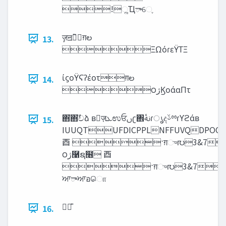
!ૣҴాେֶ
ٕज़ॻయ̏ग़ల
13.
ΞΩόɾεΫΤΞ
ίϛοΫϚʔέοτग़ల
14.
౦‫ژ‬ϏοάαΠτ
΋͘΋ࣥ͘චձ ʙٕज़‫ܥ‬ಉਓࢽʗ঎‫ࢽۀ‬ɾൃදࢿྉɾϒϩάʙ
15.
IUUQTUFDICPPLNFFUVQDPOO
⾣ ˑग़ு൛3&7
౦‫ژ‬࿡ຊ໦ ⾣
ˑग़ு൛3&7!
ਆాਆอொ
16.