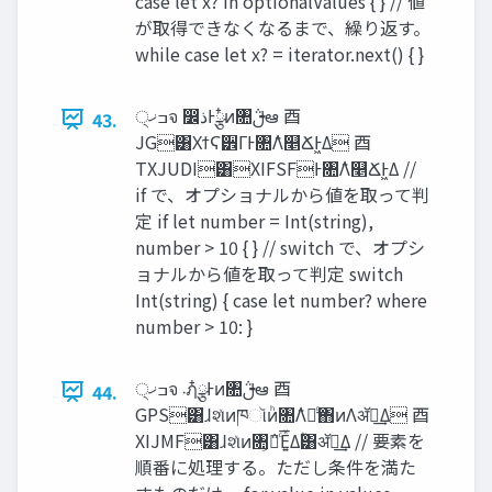
case let x? in optionalValues { } // 値
が取得できなくなるまで、繰り返す。
while case let x? = iterator.next() { }
੍‫ߏޚ‬จ ෼‫Ͱྩ໋ذ‬ͷ৚݅ࢦఆ ⾣
43.
JG͸ΧϯϚ۠੾ΓͰ৚݅Λ௥ՃͰ͖Δ ⾣
TXJUDI͸XIFSFͰ৚݅Λ௥ՃͰ͖Δ //
if で、オプショナルから値を取って判
定 if let number = Int(string),
number > 10 { } // switch で、オプシ
ョナルから値を取って判定 switch
Int(string) { case let number? where
number > 10: }
੍‫ߏޚ‬จ ‫܁‬ฦ໋ྩͰͷ৚݅ࢦఆ ⾣
44.
GPS͸ɺશͯͷཁૉͷ͏ͪ৚݅Λຬͨ͢΋ͷΛॲཧ͢Δ ⾣
XIJMF͸ɺશͯͷ৚͕݅ຬͨ͞Ε͍ͯΔؒ͸ॲཧ͢Δ // 要素を
順番に処理する。ただし条件を満た