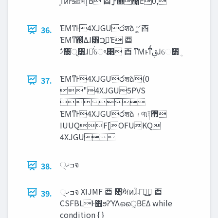
͔ͤͬ͘ͳͷͰஊস͠ͳ͕Β ⾣ ͍ͭͰ΋࿩͔͚ͯ͘͠Εͯ0,
ΈΜͳͰ4XJGU෮शձ ৺͕͚ ⾣
36.
ΈΜͳ஌ͬͯΔɺ͸ࢥ͍ࠐΈ ⾣
ΈΜͳͰ4XJGU෮शձ(0
37.
"4XJGU5PVS

ΈΜͳͰ4XJGU෮शձ ‫۽‬୩༑޺
IUUQF[OFUKQ
4XJGU
੍‫ߏޚ‬จ
38.
੍‫ߏޚ‬จ XIJMF ⾣ ৚͕݅ਅͷؒɺ‫܁‬Γฦ͢ ⾣
39.
CSFBLͰ΋ϧʔϓΛൈ͚ΒΕΔ while
condition { }