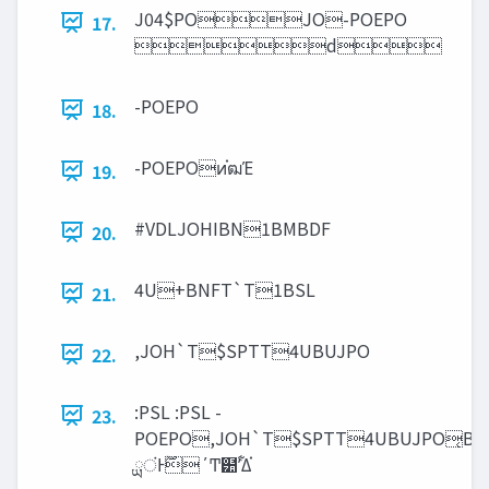
J04$POJO-POEPO
17.
d
-POEPO
18.
-POEPOͷ֗ฒΈ
19.
#VDLJOHIBN1BMBDF
20.
4U+BNFT`T1BSL
21.
,JOH`T$SPTT4UBUJPO
22.
:PSL :PSL -
23.
POEPO,JOH`T$SPTT4UBUJPO͔Β
ྻंͰ࣌ؒ΄Ͳ๺ʹ͋Δ֗