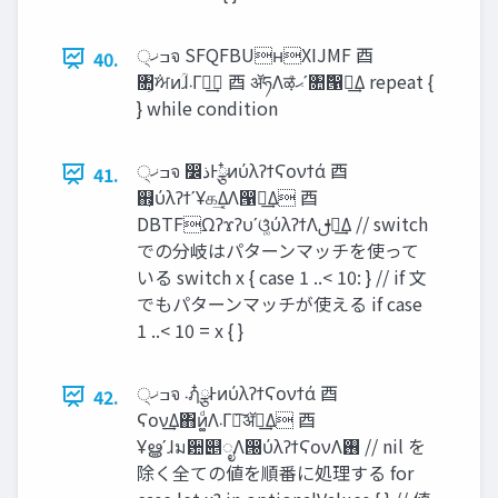
੍‫ߏޚ‬จ SFQFBUʜXIJMF ⾣
40.
৚͕݅ਅͷؒɺ‫܁‬Γฦ͢ ⾣ ॲཧΛऴ͑ͨ‫ʹޙ‬৚݅൑ఆ͢Δ repeat {
} while condition
੍‫ߏޚ‬จ ෼‫Ͱྩ໋ذ‬ͷύλʔϯϚονϯά ⾣
41.
஋͕ύλʔϯʹҰக͢Δ͔Λ൑ఆ͢Δ ⾣
DBTFΩʔϫʔυʹଓ͚ͯύλʔϯΛࢦఆ͢Δ // switch
での分岐はパターンマッチを使って
いる switch x { case 1 ..< 10: } // if 文
でもパターンマッチが使える if case
1 ..< 10 = x { }
੍‫ߏޚ‬จ ‫܁‬ฦ໋ྩͰͷύλʔϯϚονϯά ⾣
42.
Ϛον͢Δ΋ͷ͚ͩΛ‫܁‬Γฦ͠ॲཧ͢Δ ⾣
Ұൠʹɺม਺୅ೖΛ൐͏ύλʔϯϚονΛ࢖͏ // nil を
除く全ての値を順番に処理する for