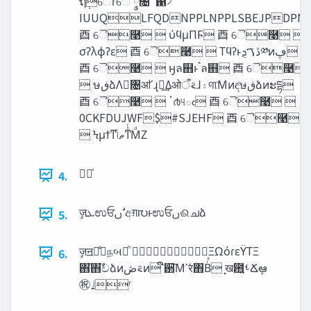
ຖ݄ୈ̎ɾୈ̐ ݄༵೔ ʹ഑৴
IUUQLFQDNPPLNPPLSBEJPDPN
⾣ ୈ࿩  ύϥμΠϜ ⾣ ୈ࿩ 
σʔλϕʔε ⾣ ୈ࿩  Τϥʔͱ‫ڐࠂܯ‬༰ͷ‫ڥ‬
⾣ ୈ࿩  ӈล஋ͱࠨล஋ ⾣ ୈ࿩
 ษ‫ڧ‬ձΛว͘৔ॴʹɻཱྀ͢Δओ࠵ऀɺ‫۽‬୩͞Μͷඳ͘ษ‫ڧ‬ձͷະདྷ
⾣ ୈ࿩  ॱ൪୳ఁ ⾣ ୈ࿩ 
0CKFDUJWF$#SJEHF ⾣ ୈ࿩
 Ϟμϯͳ‫ͳͯͬޠݴ‬ΜͩΖ͏
4.
ٕज़‫ܥ‬ಉਓࢽ ࣗඅग़൛ͱಉਓࢽଈചձ
5.
ٕज़ॻయ̐நબམͪ ΞΩόɾεΫΤΞ
6.
΋͘΋ࣥ͘චձͷ‫࠵ڞ‬ͷ ື઒͞Μʹरͬͯ΋Βͬͯ ͓ख఻͍ࢀՃܾఆ
㊗ ʲ͍ʳ