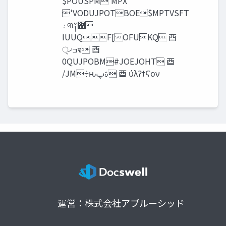
$POUSPM'MPX
'VODUJPOTBOE$MPTVSFT
‫۽‬୩༑޺
IUUQF[OFUKQ ⾣
੍‫ߏޚ‬จ ⾣
0QUJPOBM#JOEJOHT ⾣
/JM݁߹ԋࢉࢠ ⾣ ύλʔϯϚον
運営：株式会社アプルーシッド