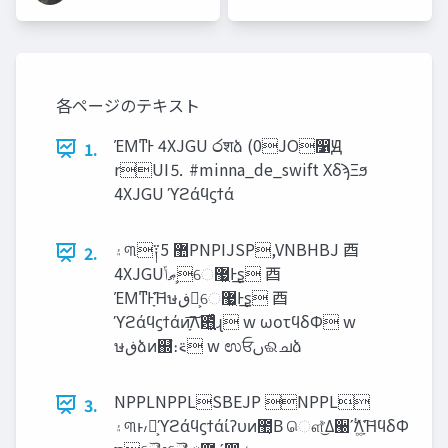
各ページのテキスト
ΈΜͳͰ 4XJGU ෮शձ (0JO෱Ԭ
1.
rUI⒌ #minna_de_swift ΧδϡΞϧ
4XJGU ϓϩάϥϛϯά
‫۽‬୩༑޺ 5PNPIJSP,VNBHBJ ⾣
2.
4XJGU‫͕ޠݴ‬େ޷͖Ͱ͢ʂ ⾣
ΈΜͳͰָ͠Ήษ‫ڧ‬ձ͕େ޷͖Ͱ͢ʂ ⾣
ϓϩάϥϛϯάͷָ͠͞Λ఻͍͖͍͑ͯͨɻ w ωοτϥδΦ w
ษ‫ڧ‬ձͷ஍ํ։࠵ w ಉਓࢽଈചձ
NPPLNPPLSBEJP NPPL
3.
‫۽‬୩ͱ៸໘͕ϓϩάϥϛϯάίʔυͷ಺͔Β ௌ͑ͯ͘͜Δ੠ʹࣖΛ܏ָ͚ͯ͠ΉϥδΦ