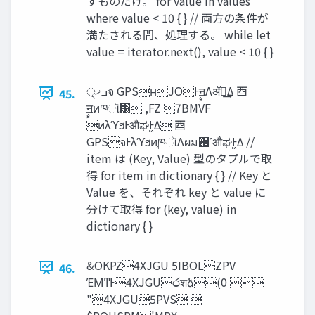
すものだけ。 for value in values
where value < 10 { } // 両方の条件が
満たされる間、処理する。 while let
value = iterator.next(), value < 10 { }
੍‫ߏޚ‬จ GPSʜJOͰࣙॻΛॲཧ͢Δ ⾣
45.
ࣙॻͷཁૉ͸ ,FZ 7BMVF
ͷλϓϧͰऔಘͰ͖Δ ⾣
GPSจͰλϓϧͷ֤ཁૉΛผม਺ʹऔಘͰ͖Δ //
item は (Key, Value) 型のタプルで取
得 for item in dictionary { } // Key と
Value を、それぞれ key と value に
分けて取得 for (key, value) in
dictionary { }
&OKPZ4XJGU 5IBOLZPV
46.
ΈΜͳͰ4XJGU෮शձ(0 
"4XJGU5PVS 