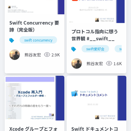
Swift Concurrency 要
諦（完全版）
プロトコル指向に想う
世界観 #__swift__
swift concurrency
swift愛好会
関モバ
千
swift愛好会
swift
熊谷友宏
2.9K
熊谷友宏
1.6K
Xcode グループとフォ
Swift ドキュメントコ