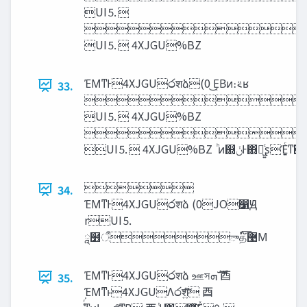
UI⒌
ʜΈΜ
UI⒌ 4XJGU%BZ 
ΈΜͳͰ4XJGU෮शձ(0 ͜Ε͔Βͷ։࠵ʁ
33.
ʜΈΜͳͰ
UI⒌ 4XJGU%BZ 
ʜΈΜͳͰ

34.
ΈΜͳͰ4XJGU෮शձ (0JO෱Ԭ
rUI⒌
ཱ໾ऀాத޹໌͞Μ
ΈΜͳͰ4XJGU෮शձ ஊস‫ࣜܗ‬ ⾣
35.
ΈΜͳͱ4XJGUΛ෮श͍ͨ͠ ⾣