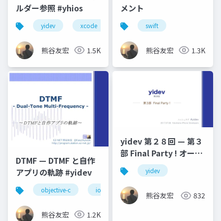
ルダー参照 #yhios
メント
yidev
xcode
横浜へなちょこ勉強会
swift
熊谷友宏
1.5K
熊谷友宏
1.3K
yidev 第２８回 — 第３
部 Final Party ! オープ
DTMF — DTMF と自作
ニング
アプリの軌跡 #yidev
yidev
objective-c
ios
dtmf
オーディオ
熊谷友宏
832
熊谷友宏
1.2K