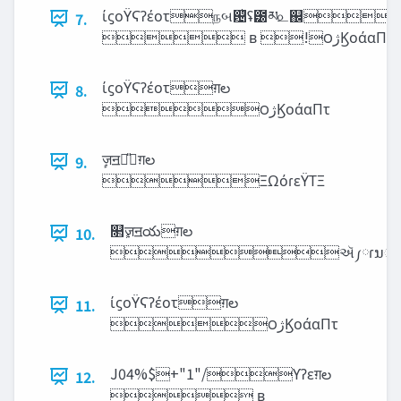
ίϛοΫϚʔέοτநબ଴ͪʢ౰མ௨஌
7.
 ʙ !౦‫ژ‬ϏοάαΠτ
ίϛοΫϚʔέοτग़ల
8.
౦‫ژ‬ϏοάαΠτ
ٕज़ॻయ̎ग़ల
9.
ΞΩόɾεΫΤΞ
௒ٕज़ॻయग़ల
10.
ઍ༿ɾນுϝ
ίϛοΫϚʔέοτग़ల
11.
౦‫ژ‬ϏοάαΠτ
J04%$+"1"/ϒʔεग़ల
12.
 ʙ