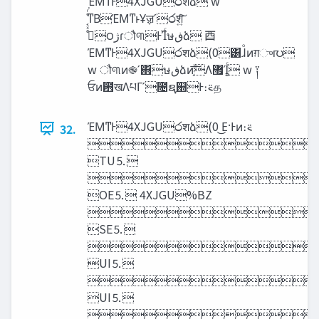
ΈΜͳͰ4XJGU෮शձ w
͔ͤͬ͘ͳΒΈΜͳͱҰॹʹ෮श͍ͨ͠
ΈΜͳͰ4XJGU෮शձ(0͸ɺͦͷग़ு൛
w ौ୩ͷ֎ʹ΋ษ‫ڧ‬ձͷָ͠͞Λ޿Ί͍ͨ w ༑
ਓͷ఻खΛཔΓʹ೔ຊ֤஍Ͱ։࠵த
ΈΜͳͰ4XJGU෮शձ(0 ͜Ε·Ͱͷ։࠵
32.
ʜΈΜͳͰ
TU⒌
ʜΈΜ
OE⒌ 4XJGU%BZ 
ʜΈΜ
SE⒌
ʜΈΜ
UI⒌
ʜΈΜ
UI⒌
ʜΈΜͳͰ4