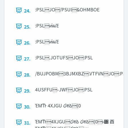
:PSLJO/PSUI&OHMBOE
24.
:PSLͷ֗ฒΈ
25.
:PSLͷ֗ฒΈ
26.
:PSL.JOTUFSJO:PSL
27.
/BUJPOBM3BJMXBZ.VTFVNJO:PS
28.
4USFFU-JWFJO:PSL
29.
ΈΜͳͰ 4XJGU ෮शձ(0
30.
ΈΜͳͰ4XJGU෮शձ ෮शձ(0ͱ͸ ⾣
31.