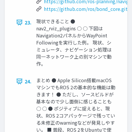
https://github.com/ros-planning/naviga
https://github.com/ros/bond_core.git
現状できること ●
23.
nav2_rviz_plugins ○ ○ 下図は
Navigation2パネルからWayPoint
Followingを実行した例。 現状、シ
ミュレータ、ナビゲーション処理は
同一ネットワーク上の別マシンで動
作。
まとめ ● Apple Silicon搭載macOS
24.
マシンでもROS 2の基本的な機能は動
きます！ ● ただし、ソースビルドが
基本なので少し面倒に感じることも
○ ○ ● ポジティブに捉えると、現
状、ROS 2コアパッケージで残ってい
る未修正のwarningなどが発見しやす
い。 ■ 普段、ROS 2をUbuntuで使