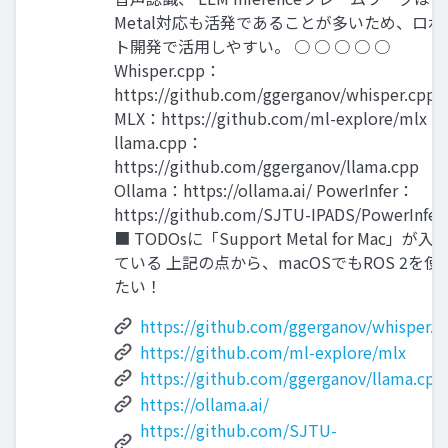
Metal対応も活発であることが多いため、ロボ
ト開発で活用しやすい。 ○ ○ ○ ○ ○
Whisper.cpp：
https://github.com/ggerganov/whisper.cpp
MLX：https://github.com/ml-explore/mlx
llama.cpp：
https://github.com/ggerganov/llama.cpp
Ollama：https://ollama.ai/ PowerInfer：
https://github.com/SJTU-IPADS/PowerInfer
■ TODOsに「Support Metal for Mac」が入
ている 上記の点から、macOSでもROS 2を使
たい！
https://github.com/ggerganov/whisper.c
https://github.com/ml-explore/mlx
https://github.com/ggerganov/llama.cpp
https://ollama.ai/
https://github.com/SJTU-