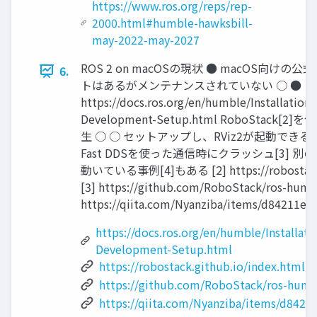
https://www.ros.org/reps/rep-
2000.html#humble-hawksbill-
may-2022-may-2027
ROS 2 on macOSの現状 ● macOS向け
6.
トはあるがメンテナンスされていない ○ ●
https://docs.ros.org/en/humble/Installation
Development-Setup.html RoboStac
生 ○ ○ セットアップし、RViz2が起動でき
Fast DDSを使った通信時にクラッシュ[3] 
動いている事例[4]もある [2] https://robostack.g
[3] https://github.com/RoboStack/ros-humbl
https://qiita.com/Nyanziba/items/d84211e
https://docs.ros.org/en/humble/Installat
Development-Setup.html
https://robostack.github.io/index.html
https://github.com/RoboStack/ros-humb
https://qiita.com/Nyanziba/items/d842