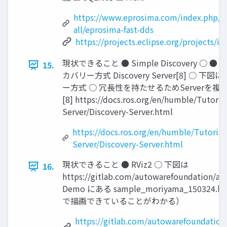
https://www.eprosima.com/index.php/p
all/eprosima-fast-dds
https://projects.eclipse.org/projects/i
現状できること ● Simple Discovery ○
15.
カバリー方式 Discovery Server[8] ○
ー方式 ○ 冗長性を持たせるためServerを
[8] https://docs.ros.org/en/humble/Tutoria
Server/Discovery-Server.html
https://docs.ros.org/en/humble/Tutorial
Server/Discovery-Server.html
現状できること ● RViz2 ○ 下図は
16.
https://gitlab.com/autowarefoundation/au
Demo にある sample_moriyama_1503
で描画できていることがわかる）
https://gitlab.com/autowarefoundation