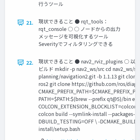
行うツール
現状できること ● rqt_tools：
21.
rqt_console ○ ○ ノードからの出力
メッセージを可視化するツール
Severityでフィルタリングできる
現状できること ● nav2_rviz_plugins ○ 
22.
ビルド mkdir -p nav2_ws/src cd nav2_ws/src 
planning/navigation2.git -b 1.1.13 git clon
ros2 git clone https://github.com/ros/diagno
CMAKE_PREFIX_PATH=$CMAKE_PREFIX_PATH:
PATH=$PATH:$(brew --prefix qt@5)/bin ex
COLCON_EXTENSION_BLOCKLIST=colcon_cor
colcon build --symlink-install --packages-u
DBUILD_TESTING=OFF \ -DCMAKE_BUILD_T
install/setup.bash