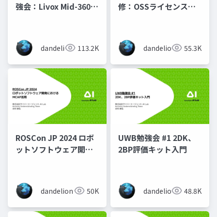
強会：Livox Mid-360を
修：OSSライセンス入
ROS 2で使いこなす
門
dandelion
113.2K
dandelion
55.3K
ROSCon JP 2024 ロボ
UWB勉強会 #1 2DK、
ットソフトウェア開発
2BP評価キット入門
におけるMCAP活用
dandelion
50K
dandelion
48.8K