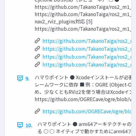
https://github.com/TakanoTaiga/ros2_m1_na
https://github.com/TakanoTaiga/ros2_m1_na
nav2_rviz_plugins対応 [5]
https://github.com/TakanoTaiga/ros2_m1_n
https://github.com/TakanoTaiga/ros2_m1
https://github.com/TakanoTaiga/ros2_m1
https://github.com/TakanoTaiga/ros2_m1
https://github.com/TakanoTaiga/ros2_m
ハマりポイント ● Xcodeインストールが必要
9.
レームワークに依存 ■ 例：OGRE (Object-Oriente
め、少なくともRViz2を使う場合はXcodeイ
https://github.com/OGRECave/ogre/blob/v1.
https://github.com/OGRECave/ogre/blob
ハマりポイント ● arm64アーキテクチャの 
10.
る ○ ○ ネイティブで動かすためにarm6