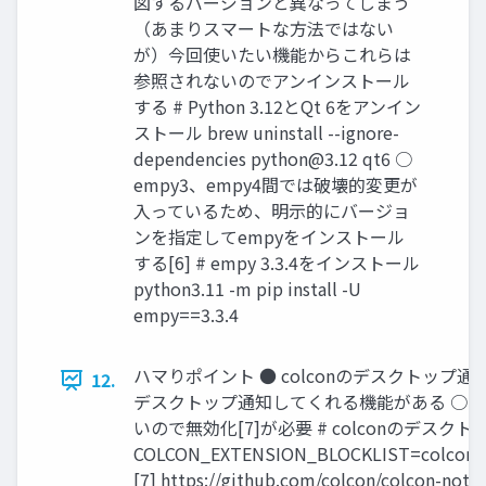
図するバージョンと異なってしまう
（あまりスマートな方法ではない
が）今回使いたい機能からこれらは
参照されないのでアンインストール
する # Python 3.12とQt 6をアンイン
ストール brew uninstall --ignore-
dependencies
python@3.12
qt6 ○
empy3、empy4間では破壊的変更が
入っているため、明示的にバージョ
ンを指定してempyをインストール
する[6] # empy 3.3.4をインストール
python3.11 -m pip install -U
empy==3.3.4
ハマりポイント ● colconのデスクトップ通
12.
デスクトップ通知してくれる機能がある ○ 
いので無効化[7]が必要 # colconのデスクトッ
COLCON_EXTENSION_BLOCKLIST=colcon_cor
[7] https://github.com/colcon/colcon-noti