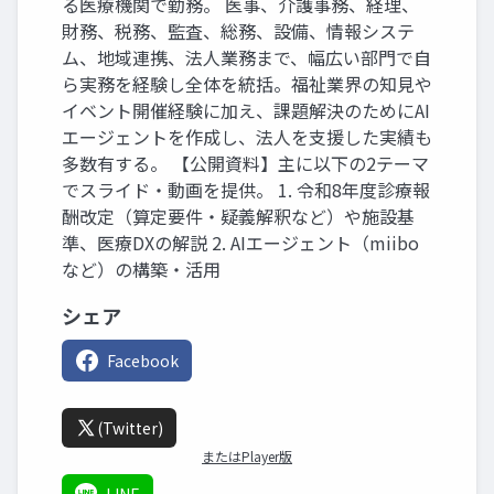
る医療機関で勤務。 医事、介護事務、経理、
財務、税務、監査、総務、設備、情報システ
ム、地域連携、法人業務まで、幅広い部門で自
ら実務を経験し全体を統括。福祉業界の知見や
イベント開催経験に加え、課題解決のためにAI
エージェントを作成し、法人を支援した実績も
多数有する。 【公開資料】主に以下の2テーマ
でスライド・動画を提供。 1. 令和8年度診療報
酬改定（算定要件・疑義解釈など）や施設基
準、医療DXの解説 2. AIエージェント（miibo
など）の構築・活用
シェア
Facebook
(Twitter)
またはPlayer版