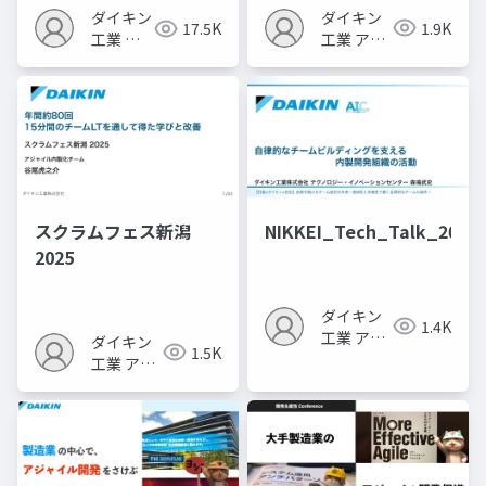
践」
ダイキン
ダイキン
1.9K
17.5K
工業 アジ
工業 ア
ャイル内
ジャイル
製センタ
内製セン
ー
ター
スクラムフェス新潟
NIKKEI_Tech_Talk_20260
2025
ダイキン
1.4K
工業 アジ
ダイキン
1.5K
ャイル内
工業 アジ
製センタ
ャイル内
ー
製センタ
ー