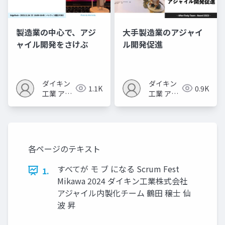
製造業の中心で、アジ
大手製造業のアジャイ
ャイル開発をさけぶ
ル開発促進
ダイキン
ダイキン
1.1K
0.9K
工業 アジ
工業 アジ
ャイル内
ャイル内
製センタ
製センタ
ー
ー
各ページのテキスト
すべてが モ ブ になる Scrum Fest
1.
Mikawa 2024 ダイキン工業株式会社
アジャイル内製化チーム 鶴田 穣士 仙
波 昇