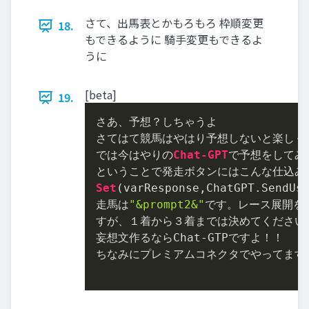
さて、出馬表とかもろもろ 枠順変更
18.
もできるように 騎手変更もできるよ
うに
[beta]
19.
さあ、予想？しちゃうよ

さてはて競馬はやはり予想しないと楽しくあ
では今はやりの
Chat-GPT
で予想をしてみ
Set
(varResponse,ChatGPT.SendUs
走馬は
"&prompt2&"
です。レース展開を
すが、１着から３着までは決めてください
妄想文作るならChat-GTPですよ！！

ちなみにプレミアムコネクタでやってます
