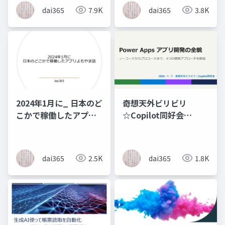
dai365
7.9K
dai365
3.8K
2024年1月に_ 日本のど
奇想天外ビリビリ
こかで稼働したアプリ
☆Copilot同好会
よもやま話_
PowerAppsアプリ開発
の全貌
dai365
2.5K
dai365
1.8K