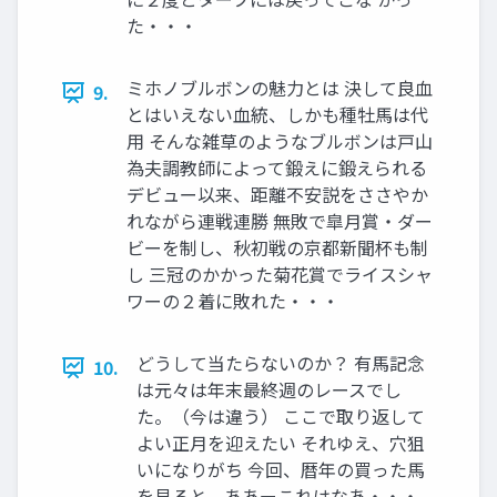
た・・・
ミホノブルボンの魅力とは 決して良血
9.
とはいえない血統、しかも種牡馬は代
用 そんな雑草のようなブルボンは戸山
為夫調教師によって鍛えに鍛えられる
デビュー以来、距離不安説をささやか
れながら連戦連勝 無敗で皐月賞・ダー
ビーを制し、秋初戦の京都新聞杯も制
し 三冠のかかった菊花賞でライスシャ
ワーの２着に敗れた・・・
どうして当たらないのか？ 有馬記念
10.
は元々は年末最終週のレースでし
た。（今は違う） ここで取り返して
よい正月を迎えたい それゆえ、穴狙
いになりがち 今回、暦年の買った馬
を見ると、ああーこれはなあ・・・