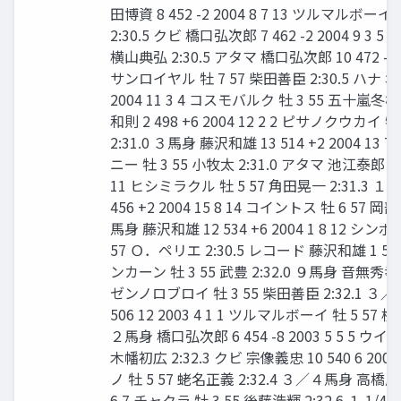
田博資 8 452 -2 2004 8 7 13 ツルマルボーイ
2:30.5 クビ 橋口弘次郎 7 462 -2 2004 9 3 
横山典弘 2:30.5 アタマ 橋口弘次郎 10 472 -8 2
サンロイヤル 牡 7 57 柴田善臣 2:30.5 ハナ 増沢
2004 11 3 4 コスモバルク 牡 3 55 五十嵐冬樹
和則 2 498 +6 2004 12 2 2 ピサノクウカイ 
2:31.0 ３馬身 藤沢和雄 13 514 +2 2004 13
ニー 牡 3 55 小牧太 2:31.0 アタマ 池江泰郎 11 45
11 ヒシミラクル 牡 5 57 角田晃一 2:31.3 １ 
456 +2 2004 15 8 14 コイントス 牡 6 57 岡部幸
馬身 藤沢和雄 12 534 +6 2004 1 8 12 シ
57 Ｏ．ペリエ 2:30.5 レコード 藤沢和雄 1 538 -2
ンカーン 牡 3 55 武豊 2:32.0 ９馬身 音無秀孝 4 4
ゼンノロブロイ 牡 3 55 柴田善臣 2:32.1 ３
506 12 2003 4 1 1 ツルマルボーイ 牡 5 57 
２馬身 橋口弘次郎 6 454 -8 2003 5 5 5 ウイ
木幡初広 2:32.3 クビ 宗像義忠 10 540 6 200
ノ 牡 5 57 蛯名正義 2:32.4 ３／４馬身 高橋成忠 1
6 7 チャクラ 牡 3 55 後藤浩輝 2:32.6 １ 1/4