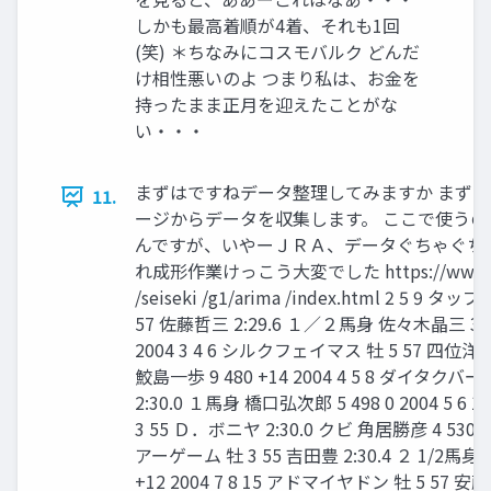
しかも最高着順が4着、それも1回
(笑) ＊ちなみにコスモバルク どんだ
け相性悪いのよ つまり私は、お金を
持ったまま正月を迎えたことがな
い・・・
まずはですねデータ整理してみますか まず
11.
ージからデータを収集します。 ここで使うのはPo
んですが、いやーＪＲＡ、データぐちゃぐちゃや
れ成形作業けっこう大変でした https://www.jra.go
/seiseki /g1/arima /index.html 2 5 9
57 佐藤哲三 2:29.6 １／２馬身 佐々木晶三 3
2004 3 4 6 シルクフェイマス 牡 5 57 四位洋文 
鮫島一歩 9 480 +14 2004 4 5 8 ダイタクバー
2:30.0 １馬身 橋口弘次郎 5 498 0 2004 5 
3 55 Ｄ．ボニヤ 2:30.0 クビ 角居勝彦 4 530 +1
アーゲーム 牡 3 55 吉田豊 2:30.4 ２ 1/2馬身
+12 2004 7 8 15 アドマイヤドン 牡 5 57 安藤