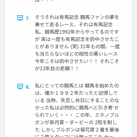
そうそれは有馬記念 競馬ファンの夢を
7.
乗せて走るレース、それは有馬記念
私、競馬歴1992年からやってるのです
が 実は一度も有馬記念を的中させたこ
とがありません (笑) 31年もの間、一度
も当たらないほどの相性の悪いレース
今年こそは的中させたい！！ それこそ
が32年目の悲願！！
私にとっての競馬とは 競馬を始めたの
8.
は、確か１９９２年だったと記憶して
いる 当時、失恋し休日にすることのな
かった私は必然的に競馬へと引き寄 せ
られていく・・・ この年、ミホノブル
ボンが皐月賞・ダービーの 2冠を制し
た しかしブルボンは菊花賞２着を最後
に２度とターフには戻ってこな かっ