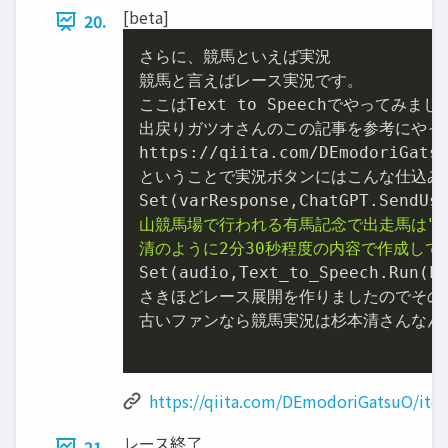
[beta]
20.
さらに、競馬といえば実況

競馬と言えばレース実況です。

ここはText to Speechでやってみましょ
出戻りガツオさんのこの記事を参考にやって
https://qiita.com/DEmodoriGatsu
ということで実況ボタンにはこんな仕込みを
Set(varResponse,ChatGPT.SendUs
山競馬場で行われる有馬記念で出走馬は"
&
清のように2分30秒程度の内容で作成して
Set(audio,Text_to_Speech.Run(La
さきほどレース展開を作りましたのでその結果
古いファンなら競馬実況は杉本清さんなんで
https://qiita.com/DEmodoriGatsuO/ite
レース終了
21.