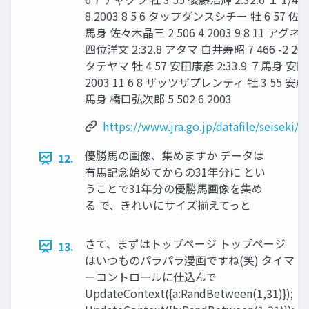
8 2003 8 5 6 タップダンスシチー 牡 6 57 佐藤哲
馬身 佐々木晶三 2 506 4 2003 9 8 11 アグ
四位洋文 2:32.8 アタマ 白井寿昭 7 466 -2 200
タテヤマ 牡 4 57 安田康彦 2:33.9 ７馬身 安田伊
2003 11 6 8 ザッツザプレンティ 牡 3 55 安藤勝己
馬身 橋口弘次郎 5 502 6 2003
https://www.jra.go.jp/datafile/seiseki/
優勝馬の画像、集めますか データは
12.
有馬記念始めてからの31年分に とい
うことで31年分の優勝馬画像を集め
る で、きれいにサイズ揃えてっと
さて、まずはトップページ トップページ
13.
はいつものパラパラ漫画ですね(笑) タイマ
ーコントロールに仕込んで
UpdateContext({a:RandBetween(1,31)});