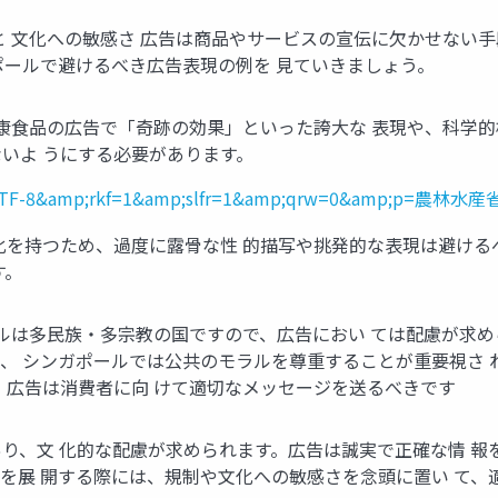
と 文化への敏感さ 広告は商品やサービスの宣伝に欠かせない
ポールで避けるべき広告表現の例を 見ていきましょう。
健康食品の広告で「奇跡の効果」といった誇大な 表現や、科学
いよ うにする必要があります。
?ei=UTF-8&amp;rkf=1&amp;slfr=1&amp;qrw=0&amp;p=農林水産省
化を持つため、過度に露骨な性 的描写や挑発的な表現は避ける
す。
ールは多民族・多宗教の国ですので、広告におい ては配慮が求め
、 シンガポールでは公共のモラルを尊重することが重要視さ 
。広告は消費者に向 けて適切なメッセージを送るべきです
り、文 化的な配慮が求められます。広告は誠実で正確な情 報
を展 開する際には、規制や文化への敏感さを念頭に置い て、