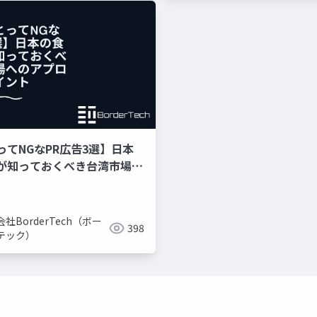
ってNGなPR広告3選】日本
が知っておくべき台湾市場へ
チのポイント
社BorderTech（ボー
398
テック）