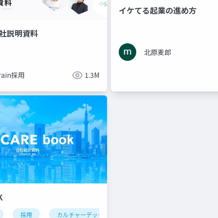
イケてる起業の進め方
 会社説明資料
北原麦郎
rain採用
1.3M
K
採用
カルチャーデック
採用資料