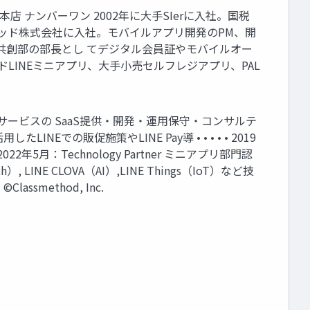
店 ナンバーワン 2002年に⼤⼿SIerに⼊社。国税
ソッド株式会社に⼊社。モバイルアプリ開発のPM、開
リ共創部の部⻑とし てデジタル会員証やモバイルオー
ドLINEミニアプリ、⼤⼿⼩売セルフレジアプリ、PAL
たサービスの SaaS提供・開発・運用保守・コンサルテ
での販促施策やLINE Pay導 • • • • • 2019
2022年5月：Technology Partner ミニアプリ部門認
）, LINE CLOVA（AI）,LINE Things（IoT）など技
method, Inc.