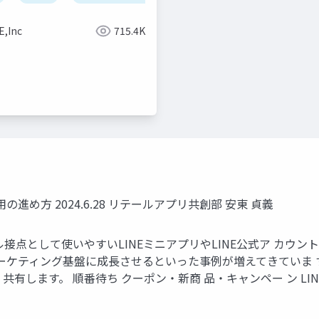
E,Inc
715.4K
keynote
slide
design
進め方 2024.6.28 リテールアプリ共創部 安東 貞義
接点として使いやすいLINEミニアプリやLINE公式ア カウ
マーケティング基盤に成⻑させるといった事例が増えてきていま 
有します。 順番待ち クーポン・新商 品・キャンペー ン LINE