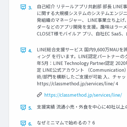
⾃⼰紹介 リテールアプリ共創部 部⻑ LINE
3.
に関する⼤規模システムのシステムエンジニ
発組織のマネージャー、 LINE事業⽴ち上
ダーなどのアプリ開発を⽀援。趣味はラーメン
CLOSET様モバイルア プリ、⾃社EC SaaS、⾃社会
LINE総合⽀援サービス 国内9,600万M
4.
ィング を行います。LINE認定パートナーのクラスメ
年5月：LINE Technology Partner認定
定 LINE公式アカウント （Communication）, 
術/部門を横断したご支援が可能 入、チャットボッ
https://classmethod.jp/services/line/ 4
https://classmethod.jp/services/line/
支援実績 流通小売・外食を中心に40社以上の実績あり 
5.
なぜミニマムで始めるの？ 6
6.