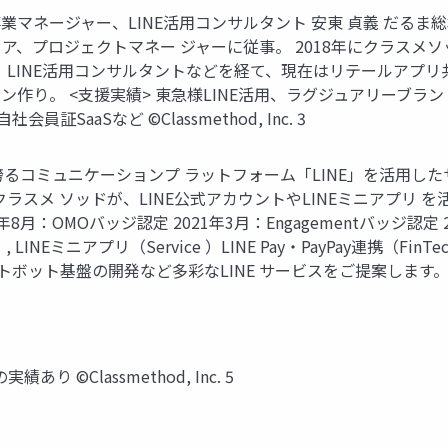
事業マネージャー、LINE活⽤コンサルタント 安東 貞義 だるま総本
ア、プロジェクトマネー ジャーに従事。 2018年にクラスメ
げ、LINE活⽤コンサルタントなどを経て、現在はリテールアプ
作り。 <⽀援実績> 東急様LINE活⽤、ラグジュアリーブラン
員証SaaSなど ©Classmethod, Inc. 3
AUを誇るコミュニケーションプ ラットフォーム「LINE」を活用し
 ソッドが、LINE公式アカウントやLINEミニアプリ を活用したLINE
 2020年8月：OMOバッジ認定 2021年3月：Engagementバッジ認定 
LINEミニアプリ（Service ）LINE Pay・PayPay連携（FinTech
ト基盤の開発など多彩なLINE サービスをご提案します。 ©Class
©Classmethod, Inc. 5