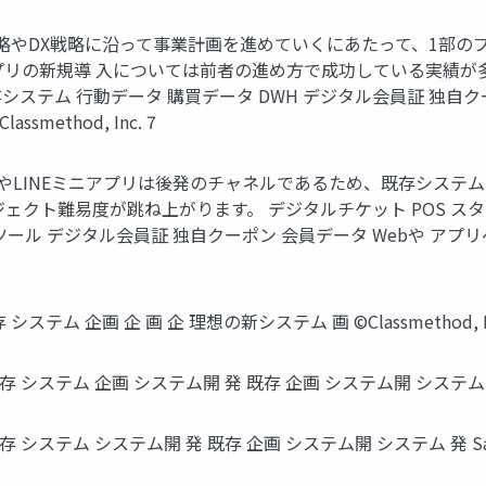
戦略やDX戦略に沿って事業計画を進めていくにあたって、1部の
プリの新規導 入については前者の進め方で成功している実績が多
システム ⾏動データ 購買データ DWH デジタル会員証 独⾃クー
method, Inc. 7
ウントやLINEミニアプリは後発のチャネルであるため、既存シス
ェクト難易度が跳ね上がります。 デジタルチケット POS スタ
Iツール デジタル会員証 独⾃クーポン 会員データ Webや アプリ
 企画 企 画 企 理想の新システム 画 ©Classmethod, In
 企画 システム開 発 既存 企画 システム開 システム 発 Saa Saa 
テム システム開 発 既存 企画 システム開 システム 発 Saa Sa