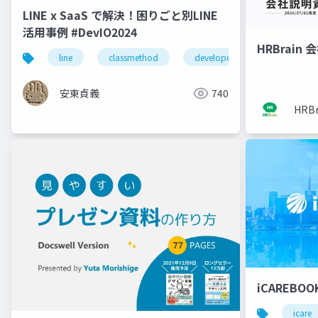
LINE x SaaS で解決！困りごと別LINE
活用事例 #DevIO2024
HRBrain
line
classmethod
developersio
安東貞義
740
HRB
iCAREBOO
icare