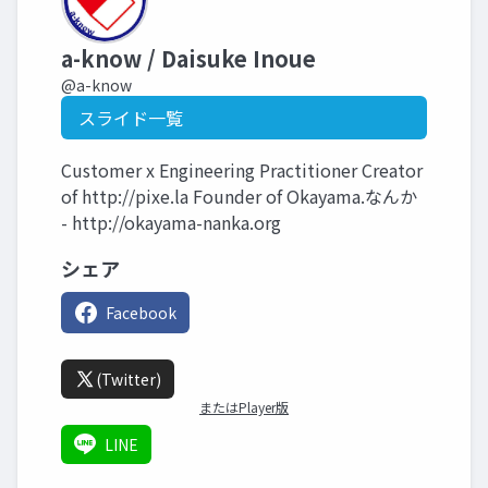
a-know / Daisuke Inoue
@a-know
スライド一覧
Customer x Engineering Practitioner Creator
of http://pixe.la Founder of Okayama.なんか
- http://okayama-nanka.org
シェア
Facebook
(Twitter)
またはPlayer版
LINE