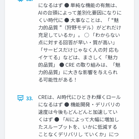
になるはず ● 単純な機能の有無は、
AIの台頭によって差別化要因になりに
くい時代に ● 大事なことは、「 “魅
力的品質 ”（狩野モデル）がどれだけ
充足しているか」。 ○ 「わからない
点に対する回答が早い・質が高い」
「サービスだけじゃなく人の対 応も
イケてる」などは、まさしく「魅力
的品質」 ● CRE の取り組みは、「魅
力的品質」に大きな影響を与えられ
る可能性がある！
CREは、AI時代にひときわ輝くロール
33.
になるはず ● 機能開発・デリバリの
速度は今後もどんどんと加速してい
くはず ● 「AIによって大幅に増加し
たスループットを、いかに低減する
ことなくデリバリし ていくか」につ