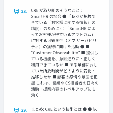
CRE が取り組めそうなこと :
28.
SmartHR の場合 ● 『我々が把握で
きている「お客様に関する情報」の
精度』のために ○ 「SmartHR によ
ってお客様が得ているアウトカム」
に対する可観測性（オブ ザーバビリ
ティ）の獲得に向けた活動 ● ■
“Customer Observability” ■ 提供し
ている機能を、意図通りに・正しく
利用できているか ■ ある業務に要し
ていた所要時間がどのように変化・
推移したか ■ 顧客の感情や意図を把
握 これは、営業や CS担当者の日々の
活動・提案内容のレベルアップにも
効く！
まとめ: CRE という技術とは ● ● 以
29.