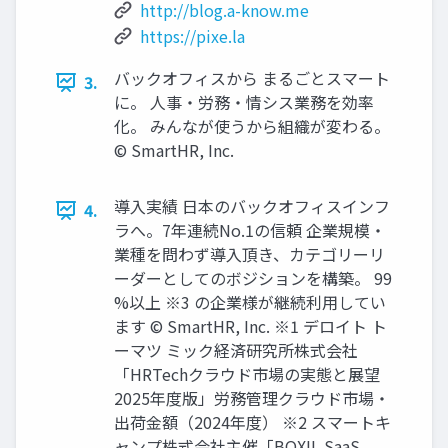
http://blog.a-know.me
https://pixe.la
バックオフィスから まるごとスマート
3.
に。 ⼈事‧労務‧情シス業務を効率
化。 みんなが使うから組織が変わる。
© SmartHR, Inc.
導⼊実績 ⽇本のバックオフィスインフ
4.
ラへ。7年連続No.1の信頼 企業規模・
業種を問わず導入頂き、カテゴリーリ
ーダーとしてのボジションを構築。 99
%以上 ※3 の企業様が継続利⽤してい
ます © SmartHR, Inc. ※1 デロイト ト
ーマツ ミック経済研究所株式会社
「HRTechクラウド市場の実態と展望
2025年度版」労務管理クラウド市場・
出荷金額（2024年度） ※2 スマートキ
ャンプ株式会社主催「BOXIL SaaS