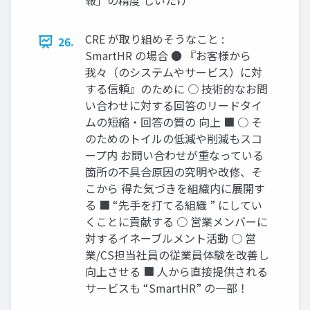
報」の精度 しいたけ
CRE が取り組めそうなこと :
26.
SmartHR の場合 ● 『お客様から
我々（のシステムやサービス）に対
する信頼』のために ○ 技術的なお問
い合わせに対する回答のリードタイ
ムの短縮・回答の質の 向上 ■ ○ そ
のためのトイルの低減や削減もスコ
ープ内 お問い合わせが重なっている
箇所の不具合原因の究明や改修、そ
こから 得た気づきを組織内に展開す
る ■ “先手を打てる組織 ” にしてい
くことに貢献する ○ 営業メンバーに
対するイネーブルメント活動 ○ 営
業/CS担当社員の従業員体験を改善し
向上させる ■ 人から直接提供される
サービスも “SmartHR” の一部！