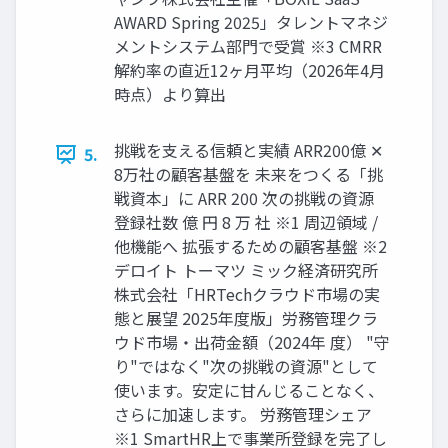
AWARD Spring 2025」タレントマネジ
メントシステム部⾨で受賞 ※3 CMRR
解約率の直近12ヶ⽉平均（2026年4⽉
時点）より算出
挑戦を⽀える信頼と実績 ARR200億 ✕
5.
8万社の顧客基盤を 未来をつくる「挑
戦資本」に ARR 200 次の挑戦の資源
登録社数 億 円 8 万 社 ※1 周辺領域 /
他機能へ 拡張するための顧客基盤 ※2
デロイト トーマツ ミック経済研究所
株式会社「HRTechクラウド市場の実
態と展望 2025年度版」労務管理クラ
ウド市場‧出荷⾦額（2024年 度） "守
り"ではなく"次の挑戦の資源"として
使います。安定に⽢んじることなく、
さらに加速します。 労務管理シェア
※1 SmartHR上で事業所登録を完了し