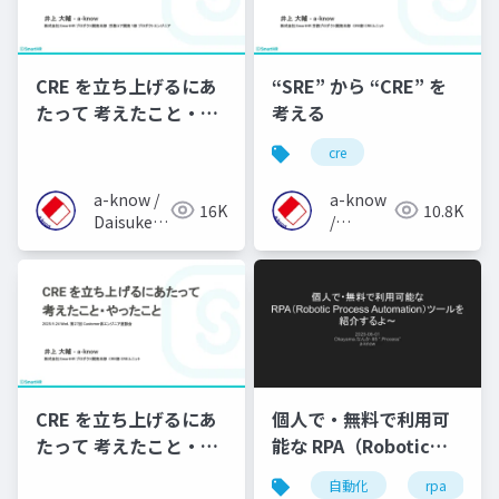
CRE を立ち上げるにあ
“SRE” から “CRE” を
たって 考えたこと・や
考える
ったこと
cre
a-know /
a-know
16K
10.8K
Daisuke
/
Inoue
Daisuke
Inoue
CRE を立ち上げるにあ
個人で・無料で利用可
たって 考えたこと・や
能な RPA（Robotic
ったこと（2025年9月
Process
自動化
rpa
版）
Automation）ツール