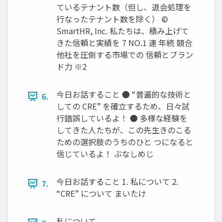
ているテナント数（但し、退会処理を
⾏なったテナント数を除く） ©
SmartHR, Inc. 私たちは、積み上げて
きた信頼と実績を 7 NO.1 連 年続 競合
他社を圧倒する市場での 信頼とブラン
ド⼒ ※2
今日お話すること ● “普遍的な技術と
6.
しての CRE” を確立するため、日々試
行錯誤しているよ！ ● 多様な経験を
してきた人たちが、この先生きのこる
ための選択肢のうちのひと つになると
信じているよ！ ぶなしめじ
今日お話すること 1. 私について 2.
7.
“CRE” について まいたけ
私について