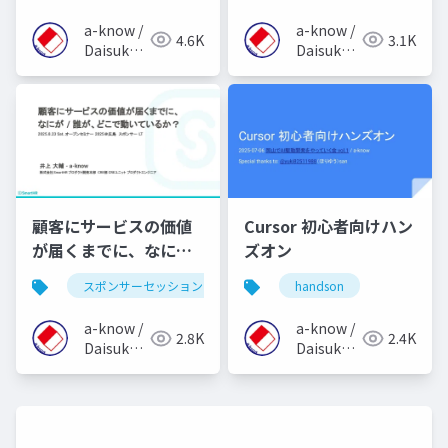
を紹介するよ〜
a-know /
a-know /
4.6K
3.1K
Daisuke
Daisuke
Inoue
Inoue
顧客にサービスの価値
Cursor 初心者向けハン
が届くまでに、なに
ズオン
が・誰が、どこで動い
スポンサーセッション
saas
handson
カスタマーサクセス
ているか？
a-know /
a-know /
2.8K
2.4K
Daisuke
Daisuke
Inoue
Inoue