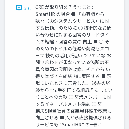
CRE が取り組めそうなこと :
27.
SmartHR の場合 ● 『お客様から
我々（のシステムやサービス）に対
する信頼』のために ○ 技術的なお問
い合わせに対する回答のリードタイ
ムの短縮・回答の質の 向上 ■ ○ そ
のためのトイルの低減や削減もスコ
ープ 技術の活用が追いついていな お
問い合わせが重なっている箇所の不
具合原因の究明や改修、そこから い
得た気づきを組織内に展開する ■ 現
場にいたときに苦労した、 過去の経
験から “先手を打てる組織 ” にしてい
くことへの貢献 ○ 営業メンバーに対
するイネーブルメント活動 ○ 営
業/CS担当社員の従業員体験を改善し
向上させる ■ 人から直接提供される
サービスも “SmartHR” の一部！