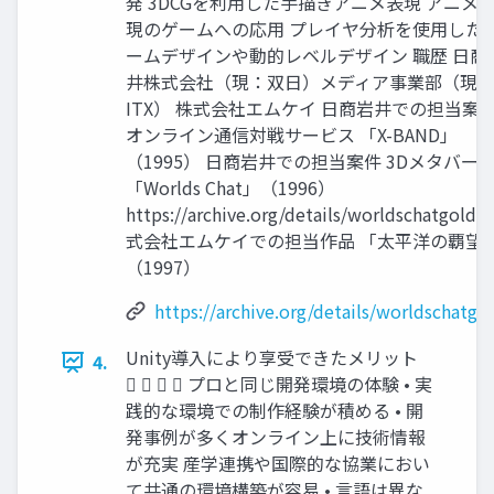
発 3DCGを利用した手描きアニメ表現 アニメ
現のゲームへの応用 プレイヤ分析を使用した
ームデザインや動的レベルデザイン 職歴 日商
井株式会社（現：双日）メディア事業部（現
ITX） 株式会社エムケイ 日商岩井での担当案
オンライン通信対戦サービス 「X-BAND」
（1995） 日商岩井での担当案件 3Dメタバー
「Worlds Chat」（1996）
https://archive.org/details/worldschatgold 
式会社エムケイでの担当作品 「太平洋の覇望
（1997）
https://archive.org/details/worldschatgo
Unity導入により享受できたメリット
4.
    プロと同じ開発環境の体験 • 実
践的な環境での制作経験が積める • 開
発事例が多くオンライン上に技術情報
が充実 産学連携や国際的な協業におい
て共通の環境構築が容易 • 言語は異な