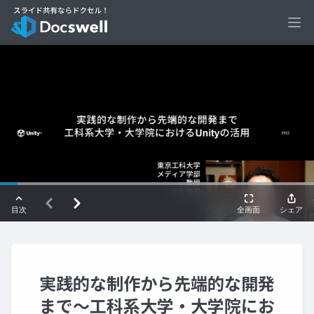
Ope
実践的な制作から先端的な開発
まで～工科系大学・大学院にお