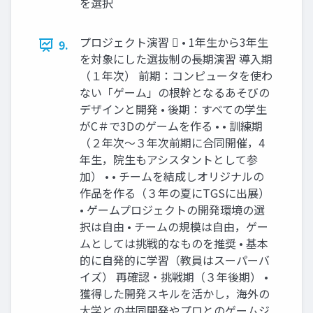
を選択
プロジェクト演習  • 1年生から3年生
9.
を対象にした選抜制の長期演習 導入期
（１年次） 前期：コンピュータを使わ
ない「ゲーム」の根幹となるあそびの
デザインと開発 • 後期：すべての学生
がC＃で3Dのゲームを作る • • 訓練期
（２年次～３年次前期に合同開催，4
年生，院生もアシスタントとして参
加） • • チームを結成しオリジナルの
作品を作る（３年の夏にTGSに出展）
• ゲームプロジェクトの開発環境の選
択は自由 • チームの規模は自由，ゲー
ムとしては挑戦的なものを推奨 • 基本
的に自発的に学習（教員はスーパーバ
イズ） 再確認・挑戦期（３年後期） •
獲得した開発スキルを活かし，海外の
大学との共同開発やプロとのゲームジ