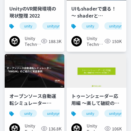
UnityのVR開発環境の
UIもshaderで盛る！
現状整理 2022
〜 shaderと
animationで作るリッ
unity
unitysync
unity
unitysync
チなUI演出
Unity
Unity
188.3K
150K
Technologies
Technologies
Japan
Japan
オープンソース自動運
トゥーンシェーダー応
転シミュレーター
用編 ～楽して破綻のな
「AWSIM」のご紹介と
いアウトラインを目指
unity
unitysync
unity
unitysync
実装事例
して～
Unity
Unity
136.8K
106K