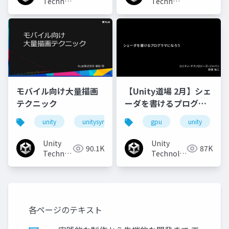
Technologies
Technologies
Japan
Japan
モバイル向け大量描画
【Unity道場 2月】シェ
テクニック
ーダを書けるプログラ
マになろう
unity
unitysync
gpu
unity
Unity
Unity
90.1K
87K
Technologies
Technologies
Japan
Japan
各ページのテキスト