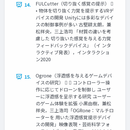
FULCutter（切り抜く感覚の提示） 
14.
• 物体を切り抜く力覚を提示するVRデ
バイスの開発 Unityには多彩なデバイ
スの制御事例が多い 古堅耕太朗，兼
松祥央，三上浩司 「材質の違いを考
慮した 切り抜いた感覚を与える力覚
フィードバックデバイス」（イ ンタ
ラクティブ発表），インタラクショ
ン2020
Ogrone（浮遊感を与えるゲームデバ
15.
イスの研究）   コントローラー操
作に応じてドローンを制御し ユーザ
ーに浮遊感を呈示する研究 ユーザー
のゲーム体験を拡張 小黒由樹，兼松
祥央，三上浩司「OGRone：マルチロ
ーターを 用いた浮遊感覚提示デバイ
スの開発」映像表現・芸術科学フォ