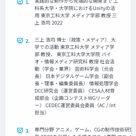
実践的な制作から先端的な開発まで 工
1.
科系大学・大学院におけるUnityの活
用 東京工科大学 メディア学部 教授 三
上 浩司 2022
三上 浩司 博士（政策・メディア） 大
2.
学での活動 東京工科大学 メディア学
部 教授， 東京工科大学大学院 バイ
オ・情報メディア研究科 教授 社会活
動（学会・業界） 芸術科学会（元会
長） 日本デジタルゲーム学会（副会
長・理事・編集委員長） 情報処理学会
DCC研究会（運営委員） CESA人材育
成部会（企画コンテストWGリーダ
ー） CEDEC運営委員会委員（AC / Int
担当）
専門分野 アニメ，ゲーム，CGの制作技術研究
3.