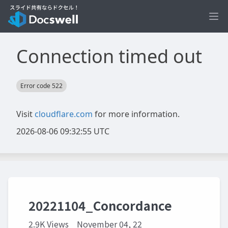
Ope
20221104_Concordance
2.9K Views
November 04, 22