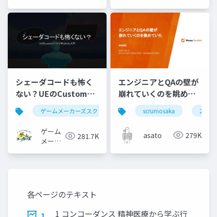
シェーダコードも怖く
エンジニアとQAの壁が
ない？UEのCustomノ
崩れていくのを眺めて
ードで学ぶHLSL入門
いた #scrumosaka
ゲームメーカーズスクランブル
scrumosaka
ゲーム制作
ue5
2024
ゲーム
asato
279K
281.7K
メーカ
ーズ
各ページのテキスト
1 コンコーダンス 精神医療から学ぶ行
1.