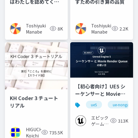
はわたしを認めてくれ
すための引き算の品質
ないの！？～価値を伝
える考え方～
Toshiyuki
Toshiyuki
8K
2.2K
Manabe
Manabe
【初心者向け】UE5 シ
ーケンサーと Movie
KH Coder 3 チュート
Render Queue の使い
リアル
ue5
ue-nongame
方【Cinematic Dive
2023】
エピック
313K
ゲームズ
HIGUCHI
ジャパン
735.5K
Koichi