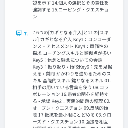
認を示す 14.個人の選択とその責任を
強調する 15.コーピング・クエスチョ
ン
7 6つの[カギとなる介入]と21の[スキ
7.
ル] カギとなる介入 Key1：コンコーダ
ンス・アセスメント Key4：両価性の
探求 コーチングスキルと類似点が多い
Key5：信念と懸念についての会話
Key3：振り返り • 傾聴Key6：先を見据
える • 質問 かかわりを進めるためのス
キル 基礎的スキル 鍵となるスキル 01.
相手の用いている言葉を使う 08.コラ
ボレーション 16.患者の関心を維持す
る • 承認 Key2：実践的問題の整理 02.
オープン・クエスチョン 09.反映的傾
聴 17.抵抗を最小限にとどめる 03.クロ
ーズド・クエスチョン 10.面接を相互