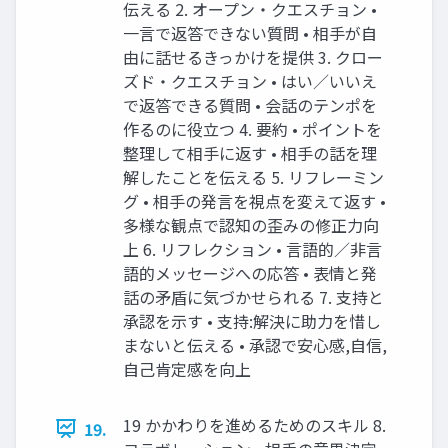
伝える 2. オープン・クエスチョン •
一言で返答できない質問 • 相手が自
由に話せるきっかけを提供 3. クロー
ズド・クエスチョン • はい／いいえ
で返答できる質問 • 会話のテンポを
作るのに役立つ 4. 要約 • ポイントを
整理して相手に返す • 相手の話を理
解したことを伝える 5. リフレーミン
グ • 相手の発言を視点を変えて返す •
多様な観点で認知の歪みの修正力向
上 6. リフレクション • 言語的／非言
語的メッセージへの応答 • 表情と発
話の矛盾に気づかせられる 7. 支持と
承認を示す • 支持:解決に助力を惜し
まないと伝える • 承認で安心感,自信,
自己肯定感を向上
19 かかわりを進めるためのスキル 8.
19.