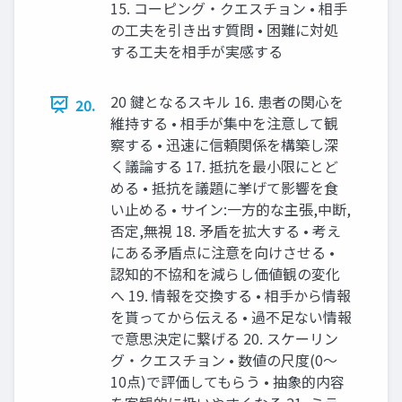
15. コーピング・クエスチョン • 相手
の工夫を引き出す質問 • 困難に対処
する工夫を相手が実感する
20 鍵となるスキル 16. 患者の関心を
20.
維持する • 相手が集中を注意して観
察する • 迅速に信頼関係を構築し深
く議論する 17. 抵抗を最小限にとど
める • 抵抗を議題に挙げて影響を食
い止める • サイン:一方的な主張,中断,
否定,無視 18. 矛盾を拡大する • 考え
にある矛盾点に注意を向けさせる •
認知的不協和を減らし価値観の変化
へ 19. 情報を交換する • 相手から情報
を貰ってから伝える • 過不足ない情報
で意思決定に繋げる 20. スケーリン
グ・クエスチョン • 数値の尺度(0～
10点)で評価してもらう • 抽象的内容