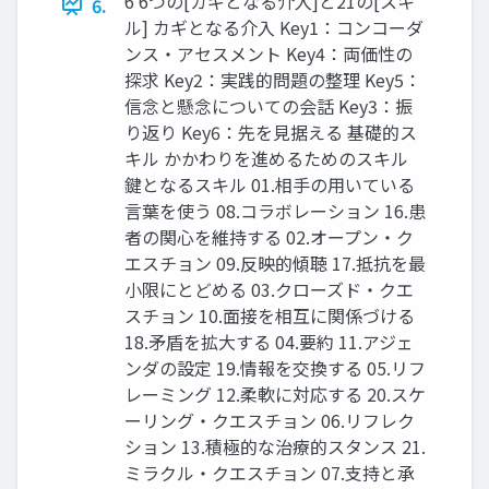
6 6つの[カギとなる介入]と21の[スキ
6.
ル] カギとなる介入 Key1：コンコーダ
ンス・アセスメント Key4：両価性の
探求 Key2：実践的問題の整理 Key5：
信念と懸念についての会話 Key3：振
り返り Key6：先を見据える 基礎的ス
キル かかわりを進めるためのスキル
鍵となるスキル 01.相手の用いている
言葉を使う 08.コラボレーション 16.患
者の関心を維持する 02.オープン・ク
エスチョン 09.反映的傾聴 17.抵抗を最
小限にとどめる 03.クローズド・クエ
スチョン 10.面接を相互に関係づける
18.矛盾を拡大する 04.要約 11.アジェ
ンダの設定 19.情報を交換する 05.リフ
レーミング 12.柔軟に対応する 20.スケ
ーリング・クエスチョン 06.リフレク
ション 13.積極的な治療的スタンス 21.
ミラクル・クエスチョン 07.支持と承