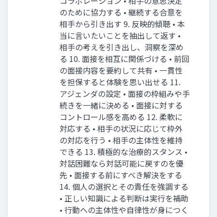
コラボレーション • 相手の意思決定
のために協力する • 継続する合意を
相手から引き出す 9. 反映的傾聴 • 本
当に言いたいことを抽出して返す •
相手の考えを引き出し、洞察を深め
る 10. 面接を相互に関係づける • 前回
の面接内容を要約して共有 • 一貫性
を担保すると体験を思い出せる 11.
アジェンダの設定 • 面接の枠組みや手
続きを一緒に決める • 面接に対する
コントロール感を高める 12. 柔軟に
対応する • 相手の状況に応じて枠外
の対応を行う • 相手の主体性を維持
できる 13. 積極的な治療的スタンス •
対話困難なら対話可能に戻すのを優
先 • 面接する前にすべき解決をする
14. 個人の選択とその責任を強調する
• 正しい知識による判断は実行を補助
• 行動への主体性や自律性が身につく