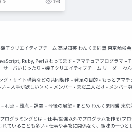
知英
193
日 磯子クリエイティブチーム 高見知英 わんくま同盟 東京勉強会 
C#, JavaScript, Ruby, Perlさわってます • アマチュアプロ
、サーバいじったり • 磯子クリエイティブチーム リーダー わん
グ・サイト構築などの共同製作 – 発足の目的 • もっとアマチ
い – 人手が欲しい＞＜ – メンバー • まだ二人だけ • メン
利点 – 難点 – 課題 – 今後の展望 • まとめ わんくま同盟 東京勉
プログラミングとは – 仕事/勉強以外でプログラムを作る(プログ
われていることも多い • 仕事や専攻に関係なく、趣味の一つとして