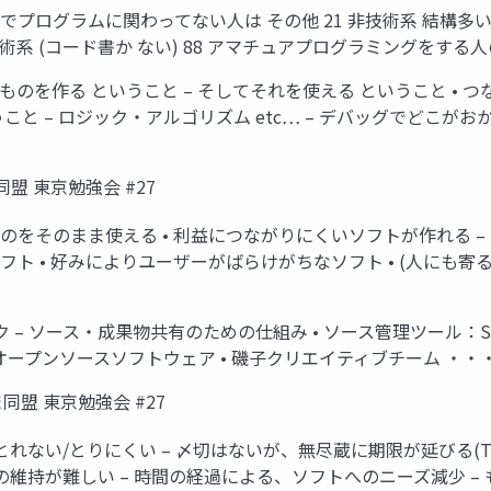
ログラムに関わってない人は その他 21 非技術系 結構多い (時々コ
技術系 (コード書か ない) 88 アマチュアプログラミングをする人の
のを作る ということ – そしてそれを使える ということ • つ
こと – ロジック・アルゴリズム etc… – デバッグでどこがお
盟 東京勉強会 #27
のをそのまま使える • 利益につながりにくいソフトが作れる – 
フト • 好みによりユーザーがばらけがちなソフト • (人にも寄
 ソース・成果物共有のための仕組み • ソース管理ツール：Subvers
 オープンソースソフトウェア • 磯子クリエイティブチーム ・・・
盟 東京勉強会 #27
れない/とりにくい – 〆切はないが、無尽蔵に期限が延びる(T.T
維持が難しい – 時間の経過による、ソフトへのニーズ減少 – も