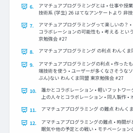
アマチュアプログラミングとは • 仕事や授業でプ
6.
技術系 (学生) 26 はてなアンケートより 非
アマチュアプログラミングって楽しいの？ • も
7.
コラボレーションの可能性も • 考える という
京勉強会 #27
アマチュアプログラミング の利点 わんくま同
8.
アマチュアプログラミングの利点 • 作ったも
9.
端技術を使う • ユーザーが多くなさそうなソ
ぶん)ない わんくま同盟 東京勉強会 #27
誰かとコラボレーション • 軽いフットワーク –
10.
上の人々とコラボレーション • 同人製作 •
アマチュアプログラミング の難点 わんくま同
11.
アマチュアプログラミングの難点 • 時間がと
12.
眠気や他の予定との戦い • モチベーションの