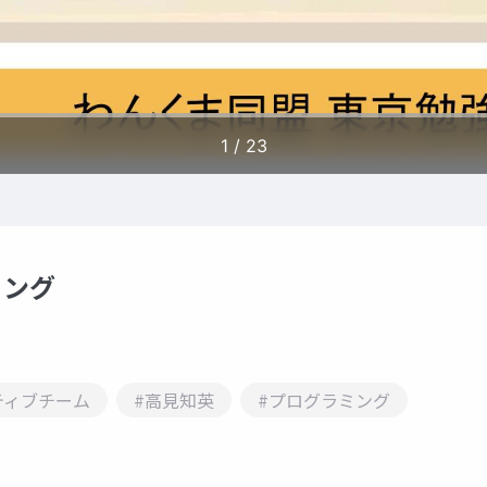
ミング
ティブチーム
#高見知英
#プログラミング