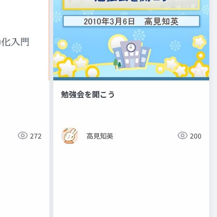
勉強会を開こう
272
高見知英
200