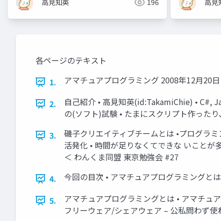
高見知英
196
高見
各ページのテキスト
アマチュアプログラミング 2008年12月20
1.
自己紹介 • 高見知英(id:TakamiChie) • 
2.
の(ソフト)試験 • たまにスクリプト作ったり
磯子クリエイティブチームとは •プログラミン
3.
活発化 • 時間が足りなくてできな いことが多
＜ わんくま同盟 東京勉強会 #27
今回の目次 • アマチュアプログラミングとは – 
4.
アマチュアプログラミングとは • アマチュア
5.
フリーウェア/シェアウェア – 公私問わず使