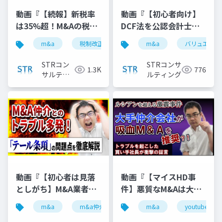
動画『【続報】新税率
動画『【初心者向け】
は35%超！M&Aの税金
DCF法を公認会計士が
が大幅増税｜3.5億円か
日本一わかりやすく解
m&a
税制改正
税金ミニマム課税
m&a
バリュエーシ
税理士
ら対象に』で投影した
説 』で投影した資料
資料
STRコン
STRコンサ
1.3K
776
サルティ
ルティング
ング
動画『【初心者は見落
動画『【マイスHD事
としがち】M&A業者の
件】悪質なM&Aは大手
「テール条項」悪用ト
仲介が提案した？ルシ
m&a
m&a仲介
テール条項
m&a
youtube
youtube
ラブル３選』で投影し
アン以上の激震かも 』