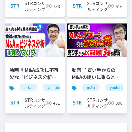
た資料
で投影した資料
STRコンサ
STRコンサ
733
616
ルティング
ルティング
動画『 M&A成功に不可
動画『 買い手からの
欠な「ビジネス分析」
M&Aの誘いに乗るとこ
の実践ノウハウ 』で投
んな仕組みで損しま
m&a
youtube
バリュエーション
m&a
youtube
企業価
影した資料
す！【M&A相談
FAQ】』で投影した資
STRコンサ
STRコンサ
451
398
料
ルティング
ルティング