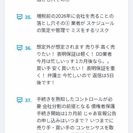
増税前の2026年に会社を売ることの
35.
落とし穴その③ 業者が スケジュール
の策定や管理で ミスをするリスク
想定外が想定されます 売り手 高く売
36.
りたい！ 表明保証は軽く！ DD業者
今月は忙しいっす 1カ月後なら。。
買い手 安く買いたい！ 表明保証を重
く！ 弁護士 今忙しいので 返信は5日
後です！
手続きを熟知したコントロールが必
37.
要 会社分割の前提となる 債権者保護
手続き開始は1カ月前 じゃあ官報公告
の申し込みはいつまで？ いつまでに
売り手・買い手の コンセンサスを取