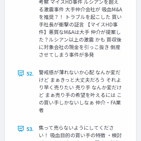
考察 マイスHD事件 ルシアンを超え
る激震事件 大手仲介会社が 吸血M&A
を推奨？！ トラブルを起こした 買い
手社長が衝撃の証言 【マイスHD事
件】悪質なM&Aは大手 仲介が提案し
た？ルシアン以上の激震 かも 買収後
に対象会社の現金を引っこ抜き 倒産
させてしまう事件が多発
警戒感が薄れないか心配 なんか変だ
52.
けど まぁきっと大丈夫だろう それよ
り早く売りたい 売り手 なんか変だけ
ど まぁ売り手の希望を叶えるには こ
の買い手しかないしなぁ 仲介・FA業
者
焦って売らないようにしてくださ
53.
い！ 吸血目的の買い手の特徴 ・検討