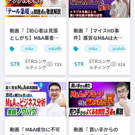
動画『【初心者は見落
動画『【マイスHD事
としがち】M&A業者の
件】悪質なM&Aは大手
「テール条項」悪用ト
仲介が提案した？ルシ
m&a
m&a仲介
テール条項
m&a
youtube
youtube
ラブル３選』で投影し
アン以上の激震かも 』
た資料
で投影した資料
STRコンサ
STRコンサ
733
616
ルティング
ルティング
動画『 M&A成功に不可
動画『 買い手からの