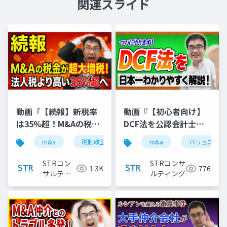
関連スライド
動画『【続報】新税率
動画『【初心者向け】
は35%超！M&Aの税金
DCF法を公認会計士が
が大幅増税｜3.5億円か
日本一わかりやすく解
m&a
税制改正
税金ミニマム課税
m&a
バリュエーシ
税理士
ら対象に』で投影した
説 』で投影した資料
資料
STRコン
STRコンサ
1.3K
776
サルティ
ルティング
ング