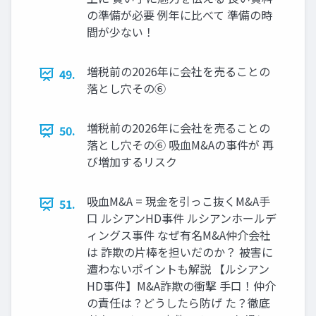
の準備が必要 例年に比べて 準備の時
間が少ない！
増税前の2026年に会社を売ることの
49.
落とし穴その⑥
増税前の2026年に会社を売ることの
50.
落とし穴その⑥ 吸血M&Aの事件が 再
び増加するリスク
吸血M&A = 現金を引っこ抜くM&A手
51.
口 ルシアンHD事件 ルシアンホールデ
ィングス事件 なぜ有名M&A仲介会社
は 詐欺の片棒を担いだのか？ 被害に
遭わないポイントも解説 【ルシアン
HD事件】M&A詐欺の衝撃 手口！仲介
の責任は？どうしたら防げ た？徹底