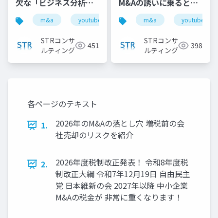
欠な「ビジネス分析」
M&Aの誘いに乗るとこ
の実践ノウハウ 』で投
んな仕組みで損しま
m&a
youtube
バリュエーション
m&a
youtube
企業価
影した資料
す！【M&A相談
FAQ】』で投影した資
STRコンサ
STRコンサ
451
398
料
ルティング
ルティング
各ページのテキスト
2026年のM&Aの落とし穴 増税前の会
1.
社売却のリスクを紹介
2026年度税制改正発表！ 令和8年度税
2.
制改正大綱 令和7年12月19日 自由民主
党 日本維新の会 2027年以降 中小企業
M&Aの税金が 非常に重くなります！