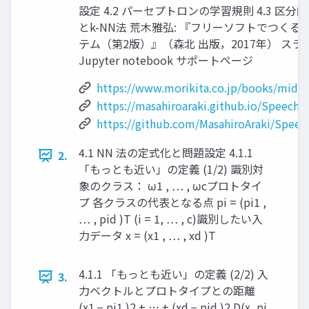
設定 4.2 パーセプトロンの学習規則 4.3 区
とk-NN法 荒木雅弘: 『フリーソフトでつくる
テム（第2版）』（森北 出版，2017年） スラ
Jupyter notebook サポートページ
https://www.morikita.co.jp/books/mid/
https://masahiroaraki.github.io/SpeechR
https://github.com/MasahiroAraki/Speec
4.1 NN 法の定式化と問題設定 4.1.1
2.
「もっとも近い」の定義 (1/2) 識別対
象のクラス： ω1 , … , ωc ​ ​ プロトタイ
プ 各クラスの代表となる点 pi = (pi1 ,
… , pid )T (i = 1, … , c) ​ ​ ​ 識別したい入
力データ x = (x1 , … , xd )T ​ ​
4.1.1 「もっとも近い」の定義 (2/2) 入
3.
力ベクトルとプロトタイプとの距離
(x1 − pi1 )2 + ⋯ + (xd − pid )2 D(x, pi