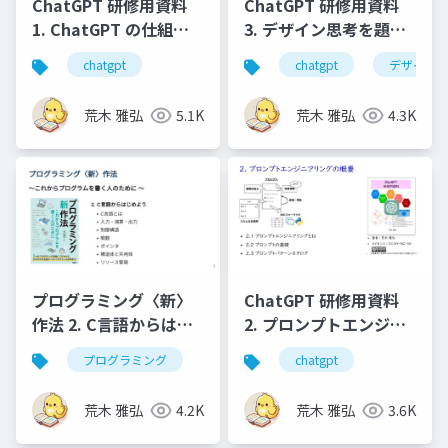
ChatGPT 研修用資料
ChatGPT 研修用資料
1. ChatGPT の仕組み
3. デザイン思考を題材
と基本的な使い⽅
としたプロンプトエン
chatgpt
chatgpt
デザイン
ジニアリングの実践
荒木 雅弘
5.1K
荒木 雅弘
4.3K
プログラミング〈新〉
ChatGPT 研修用資料
作法 2. C言語からはじ
2. プロンプトエンジニ
めよう
アリングの概要
プログラミング
chatgpt
荒木 雅弘
4.2K
荒木 雅弘
3.6K