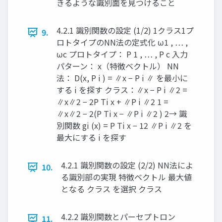
きるような識別面を見つけること
4.2.1 識別関数の設定 (1/2) 1クラス1プ
9.
ロトタイプのNN法の定式化 ω1 , … ,
ωc プロトタイプ： P 1 , … , P c 入力
パターン： x（特徴ベクトル） NN
法： D(x, P i ) = ∥x − P i ∥ を最小に
する i を探す クラス： ​ ​ ​ ​ ​ ​ ∥x − P i ∥2 =
∥x∥2 − 2P Ti x + ∥P i ∥2 1 =
∥x∥2 − 2(P Ti x − ∥P i ∥2 ) 2 ​ ​ ​ ​ ​ ​ ​ → 識
別関数 gi (x) = P Ti x − 12 ∥P i ∥2 を
最大にする i を探す ​ ​ ​ ​ ​
4.2.1 識別関数の設定 (2/2) NN法によ
10.
る識別部の実現 特徴ベクトル 最⼤値
となる クラス を選択 クラス
4.2.2 識別関数とパーセプトロン
11.