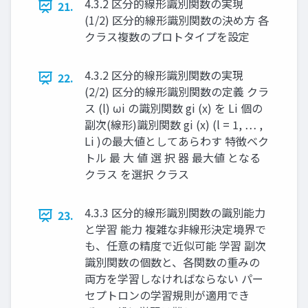
4.3.2 区分的線形識別関数の実現
21.
(1/2) 区分的線形識別関数の決め方 各
クラス複数のプロトタイプを設定
4.3.2 区分的線形識別関数の実現
22.
(2/2) 区分的線形識別関数の定義 クラ
ス (l) ωi の識別関数 gi (x) を Li 個の
副次(線形)識別関数 gi (x) (l = 1, … ,
Li ) ​ ​ ​ ​ の最大値としてあらわす 特徴ベク
トル 最 ⼤ 値 選 択 器 最⼤値 となる
クラス を選択 クラス ​
4.3.3 区分的線形識別関数の識別能力
23.
と学習 能力 複雑な非線形決定境界で
も、任意の精度で近似可能 学習 副次
識別関数の個数と、各関数の重みの
両方を学習しなければならない パー
セプトロンの学習規則が適用でき