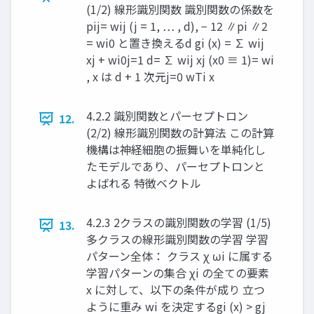
(1/2) 線形識別関数 識別関数の係数を
pij ​ = wij (j = 1, … , d), − 12 ∥pi ∥2
= wi0 と置き換える ​ ​ ​ ​ d gi (x) = ∑ wij
xj + wi0 ​ ​ ​ ​ ​ j=1 d ​ = ∑ wij xj (x0 ≡ 1) ​ = wi
, x は d + 1 次元 ​ j=0 wTi x ​ ​ ​ ​ ​
4.2.2 識別関数とパーセプトロン
12.
(2/2) 線形識別関数の計算法 この計算
機構は神経細胞の振舞いを単純化し
たモデルであり、パーセプトロンと
よばれる 特徴ベクトル
4.2.3 2クラスの識別関数の学習 (1/5)
13.
多クラスの線形識別関数の学習 学習
パターン全体： クラス χ ωi に属する
学習パターンの集合 χi の全ての要素
x に対して、以下の条件が成り 立つ
ように重み wi を決定する ​ ​ ​ gi (x) > gj