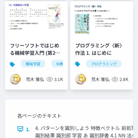
プログラミング〈新〉
フリーソフトではじめ
作法 1. はじめに
る機械学習入門 (第2版)
第14章
プログラミング
機械学習
半教師あり学習
荒木 雅弘
2.8K
荒木 雅弘
3.1K
各ページのテキスト
4. パターンを識別しよう 特徴ベクトル 前処理
1.
識別結果 識別部 学習 あ 識別辞書 4.1 NN 