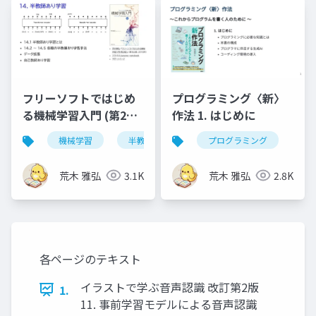
プログラミング〈新〉
フリーソフトではじめ
作法 1. はじめに
る機械学習入門 (第2版)
第14章
プログラミング
機械学習
半教師あり学習
荒木 雅弘
2.8K
荒木 雅弘
3.1K
各ページのテキスト
イラストで学ぶ音声認識 改訂第2版
1.
11. 事前学習モデルによる音声認識