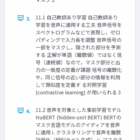
11.1 自己教師あり学習 自己教師あり
3.
学習を音声に適用する工夫 音声信号を
スペクトログラムなどで表現し，ゼロ
パディングで入力長を調整 音声信号の
一部をマスクし，隠された部分を予測
する 正解が単語（離散値）ではなく信
号（連続値）なので，マスク部分と出
力の一致度の定義が課題 信号の離散化
や，同じ信号の近い部分の情報を利用
して類似度を定義す る対照学習
(contrastive learning) が用いられる 3
11.2 音声を対象とした事前学習モデル
4.
HuBERT (hidden-unit BERT) BERTの
マスク言語モデルのアイディアを音声
に適用 i. クラスタリングで音声を離散
記号化（疑似ラベル生成） ii. マスクさ