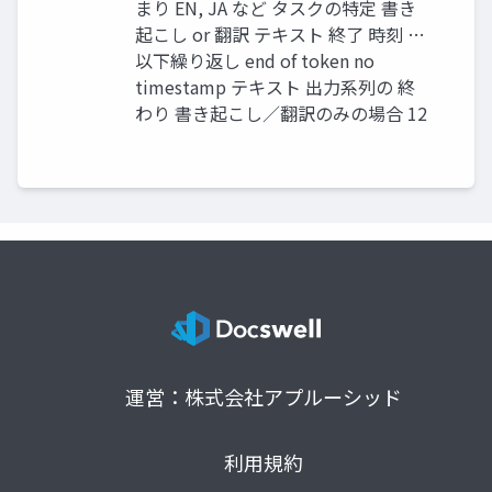
まり EN, JA など タスクの特定 書き
起こし or 翻訳 テキスト 終了 時刻 …
以下繰り返し end of token no
timestamp テキスト 出力系列の 終
わり 書き起こし／翻訳のみの場合 12
運営：株式会社アプルーシッド
利用規約