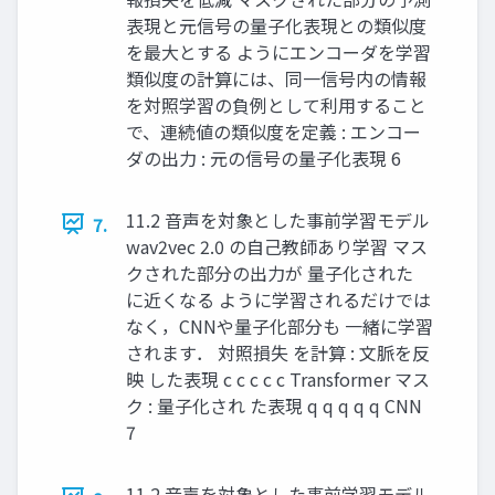
表現と元信号の量子化表現との類似度
を最大とする ようにエンコーダを学習
類似度の計算には、同一信号内の情報
を対照学習の負例として利用すること
で、連続値の類似度を定義 : エンコー
ダの出力 : 元の信号の量子化表現 6
11.2 音声を対象とした事前学習モデル
7.
wav2vec 2.0 の自己教師あり学習 マス
クされた部分の出力が 量子化された
に近くなる ように学習されるだけでは
なく，CNNや量子化部分も 一緒に学習
されます． 対照損失 を計算 : 文脈を反
映 した表現 c c c c c Transformer マス
ク : 量子化され た表現 q q q q q CNN
7
11.2 音声を対象とした事前学習モデル