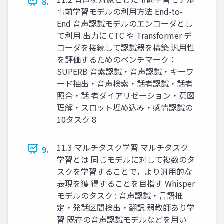
8.
事前学習モデルの利用方法 End-to-
End 音声認識モデルのエンコーダとし
て利用 出力に CTC や Transformer デ
コーダを接続して認識器を構築 汎用性
を評価するためのベンチマーク：
SUPERB 音素認識・音声認識・キーワ
ード抽出・音声検索・話者認識・話者
照合・話 者ダイアリゼーション・意図
理解・スロット埋め込み・感情認識の
10タスク 8
11.3 マルチタスク学習 マルチタスク
9.
学習とは 同じモデルに対して複数のタ
スクを学習することで，より汎用的な
表現を獲 得することを目指す Whisper
モデルのタスク : 音声認識・言語推
定・発話区間検出・翻訳 弱教師あり学
習 既存の音声認識モデルなどを用い