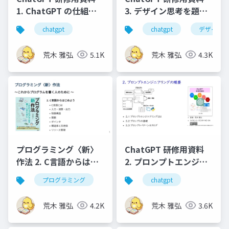
1. ChatGPT の仕組み
3. デザイン思考を題材
と基本的な使い⽅
としたプロンプトエン
chatgpt
chatgpt
デザイン
ジニアリングの実践
荒木 雅弘
5.1K
荒木 雅弘
4.3K
プログラミング〈新〉
ChatGPT 研修用資料
作法 2. C言語からはじ
2. プロンプトエンジニ
めよう
アリングの概要
プログラミング
chatgpt
荒木 雅弘
4.2K
荒木 雅弘
3.6K