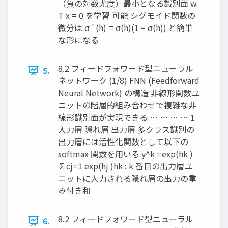
（負の対数尤度）最小となる識別面 w
T x = 0 を学習 可能 シグモイド関数の
微分は σ ′ (h) = σ(h)(1 − σ(h)) と簡単
な形になる
8.2 フィードフォワード型ニューラル
5.
ネットワーク (1/8) FNN (Feedforward
Neural Network) の構造 非線形関数ユ
ニットの階層的組み合わせで複雑な非
線形識別面が実現できる … … … … 1
⼊⼒層 隠れ層 出⼒層 多クラス識別の
出力層には活性化関数として以下の
softmax 関数を用いる y^k = ​ ​ exp(hk )
∑cj=1 exp(hj ) ​ ​ ​ ​ hk : k 番目の出力層ユ
ニットに入力される隠れ層の出力の重
み付き和 ​
8.2 フィードフォワード型ニューラル
6.