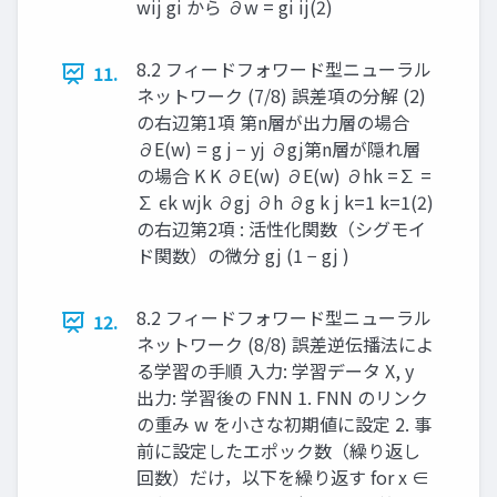
wij gi から ∂w = gi ij ​ ​ ​ ​ ​ ​ ​ ​ ​ ​ ​ ​ ​ (2)
8.2 フィードフォワード型ニューラル
11.
ネットワーク (7/8) 誤差項の分解 (2)
の右辺第1項 第n層が出力層の場合
∂E(w) = g j − yj ∂gj ​ ​ ​ ​ 第n層が隠れ層
の場合 K K ∂E(w) ∂E(w) ∂hk =∑ =
∑ ϵk wjk ∂gj ∂h ∂g k j k=1 k=1 ​ ​ ​ ​ ​ ​ ​ ​ ​ ​ ​ (2)
の右辺第2項 : 活性化関数（シグモイ
ド関数）の微分 gj (1 − gj ) ​ ​
8.2 フィードフォワード型ニューラル
12.
ネットワーク (8/8) 誤差逆伝播法によ
る学習の手順 入力: 学習データ X, y
出力: 学習後の FNN 1. FNN のリンク
の重み w を小さな初期値に設定 2. 事
前に設定したエポック数（繰り返し
回数）だけ，以下を繰り返す for x ∈