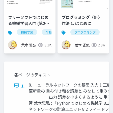
プログラミング〈新〉
フリーソフトではじめ
作法 1. はじめに
る機械学習入門 (第2版)
第14章
プログラミング
機械学習
半教師あり学習
荒木 雅弘
2.8K
荒木 雅弘
3.1K
各ページのテキスト
8. ニューラルネットワークの基礎 ⼊⼒ 1 正解
1.
更新量の 重み付き和を誤差と みなして重みを
… … … … 出⼒ 誤差を⼩さくするように 重み
習 荒木雅弘 : 『Pythonではじめる機械学 8.1
ネットワークの計算ユニット 8.2 フィードフ