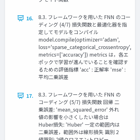
8.3. フレームワークを用いた FNN のコー
16.
ディング (4/7) 損失関数と最適化器を指
定してモデルをコンパイル
model.compile(optimizer='adam',
loss='sparse_categorical_crossentropy',
metrics=['accuracy']) metrics は，各エ
ポックで学習が進んでいることを確認す
るための評価指標 'acc' : 正解率 'mse' :
平均二乗誤差
8.3. フレームワークを用いた FNN の
17.
コーディング (5/7) 損失関数 回帰 二
乗誤差: 'mean_squared_error' 外れ
値の影響を小さくしたい場合は
Huber損失: 'Huber' 一定の範囲内は
二乗誤差，範囲外は線形損失 識別 2
値識別: 2値クロスエントロピー