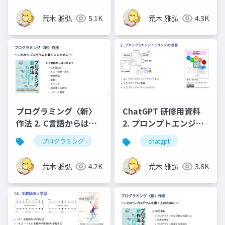
荒木 雅弘
5.1K
荒木 雅弘
4.3K
プログラミング〈新〉
ChatGPT 研修用資料
作法 2. C言語からはじ
2. プロンプトエンジニ
めよう
アリングの概要
プログラミング
chatgpt
荒木 雅弘
4.2K
荒木 雅弘
3.6K