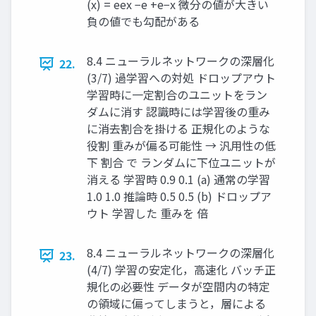
(x) = eex −e +e−x 微分の値が大きい
負の値でも勾配がある ​
8.4 ニューラルネットワークの深層化
22.
(3/7) 過学習への対処 ドロップアウト
学習時に一定割合のユニットをラン
ダムに消す 認識時には学習後の重み
に消去割合を掛ける 正規化のような
役割 重みが偏る可能性 → 汎⽤性の低
下 割合 で ランダムに下位ユニットが
消える 学習時 0.9 0.1 (a) 通常の学習
1.0 1.0 推論時 0.5 0.5 (b) ドロップア
ウト 学習した 重みを 倍
8.4 ニューラルネットワークの深層化
23.
(4/7) 学習の安定化，高速化 バッチ正
規化の必要性 データが空間内の特定
の領域に偏ってしまうと，層による