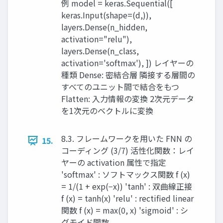
例 model = keras.Sequential([
keras.Input(shape=(d,)),
layers.Dense(n_hidden,
activation="relu"),
layers.Dense(n_class,
activation='softmax'), ]) レイヤーの
種類 Dense: 密結合層 隣接する層間の
すべてのユニット間で結合をもつ
Flatten: 入力情報の変換 2次元データ
を1次元のベクトルに変換
8.3. フレームワークを用いた FNN の
15.
コーディング (3/7) 活性化関数：レイ
ヤーの activation 属性で指定
'softmax' : ソフトマックス関数 f (x)
= 1/(1 + exp(−x)) 'tanh' : 双曲線正接
f (x) = tanh(x) 'relu' : rectified linear
関数 f (x) = max(0, x) 'sigmoid' : シ
グモイド関数