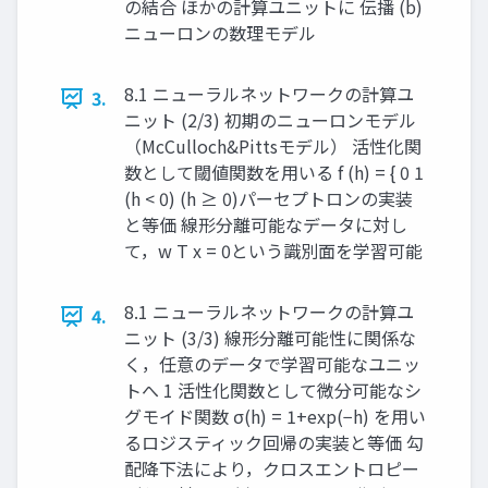
の結合 ほかの計算ユニットに 伝播 (b)
ニューロンの数理モデル
8.1 ニューラルネットワークの計算ユ
3.
ニット (2/3) 初期のニューロンモデル
（McCulloch&Pittsモデル） 活性化関
数として閾値関数を用いる f (h) = { 0 1 ​
(h < 0) (h ≥ 0) ​ パーセプトロンの実装
と等価 線形分離可能なデータに対し
て，w T x = 0という識別面を学習可能
8.1 ニューラルネットワークの計算ユ
4.
ニット (3/3) 線形分離可能性に関係な
く，任意のデータで学習可能なユニッ
トへ 1 活性化関数として微分可能なシ
グモイド関数 σ(h) = 1+exp(−h) を用い
る ​ ロジスティック回帰の実装と等価 勾
配降下法により，クロスエントロピー