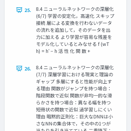
8.4 ニューラルネットワークの深層化
25.
(6/7) 学習の安定化，高速化 スキップ
接続 層による変換を行わないデータ
の流れを追加して，そのデータを出
力に加える より学習が容易な残差を
モデル化しているとみなせる f (wT
h) = h′ − h 活 性 化 関 数 +
8.4 ニューラルネットワークの深層化
26.
(7/7) 深層学習における現実と理論の
ギャップ 多層にすると性能が向上す
る理由 関数がジャンプを持つ場合：
階段関数で近似 関数が非均一的な滑
らかさを持つ場合：異なる幅を持つ
短冊状の関数で近似 過学習しにくい
理由 暗黙的正則化：巨大なDNNは小
さなNNの集合体で，その中の1つが
当たりを引き当てている 二重降下：