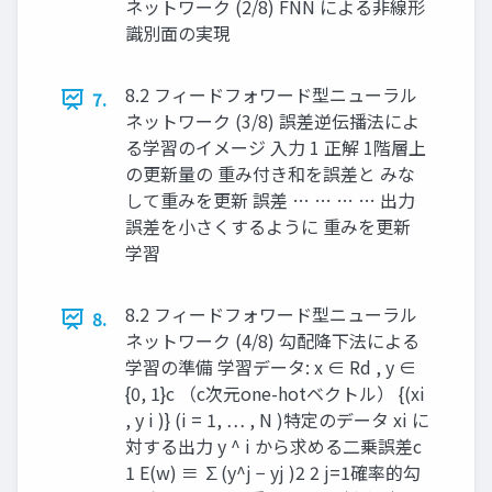
ネットワーク (2/8) FNN による非線形
識別面の実現
8.2 フィードフォワード型ニューラル
7.
ネットワーク (3/8) 誤差逆伝播法によ
る学習のイメージ ⼊⼒ 1 正解 1階層上
の更新量の 重み付き和を誤差と みな
して重みを更新 誤差 … … … … 出⼒
誤差を⼩さくするように 重みを更新
学習
8.2 フィードフォワード型ニューラル
8.
ネットワーク (4/8) 勾配降下法による
学習の準備 学習データ: x ∈ Rd , y ∈
{0, 1}c （c次元one-hotベクトル） {(xi
, y i )} (i = 1, … , N ) ​ ​ 特定のデータ xi に
対する出力 y ^ i から求める二乗誤差 ​ ​ ​ c
1 E(w) ≡ ∑(y^j − yj )2 2 j=1 ​ ​ ​ ​ ​ 確率的勾