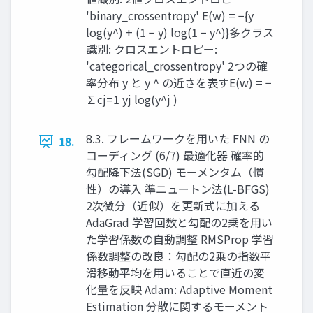
'binary_crossentropy' E(w) = −{y
log(y^) + (1 − y) log(1 − y^)} ​ ​ 多クラス
識別: クロスエントロピー:
'categorical_crossentropy' 2つの確
率分布 y と y ^ の近さを表す ​ E(w) = −
∑cj=1 yj log(y^j ) ​ ​ ​ ​
8.3. フレームワークを用いた FNN の
18.
コーディング (6/7) 最適化器 確率的
勾配降下法(SGD) モーメンタム（慣
性）の導入 準ニュートン法(L-BFGS)
2次微分（近似）を更新式に加える
AdaGrad 学習回数と勾配の2乗を用い
た学習係数の自動調整 RMSProp 学習
係数調整の改良：勾配の2乗の指数平
滑移動平均を用いることで直近の変
化量を反映 Adam: Adaptive Moment
Estimation 分散に関するモーメント