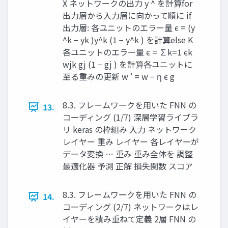
X ネットワークの出力 y ^ を計算 ​ for
出力層から入力層に向かって順に if
出力層: 各ユニットのエラー量 ϵ = (y
^k − yk )y^k (1 − y^k ) を計算 ​ ​ ​ ​ ​ ​ ​ else K
各ユニットのエラー量 ϵ = ∑k=1 ϵk
wjk gj (1 − gj ) を計算 ​ ​ ​ ​ 各ユニットに
至る重みの更新 w ′ = w − η ϵ g ​
8.3. フレームワークを用いた FNN の
13.
コーディング (1/7) 深層学習ライブラ
リ keras の枠組み ⼊⼒ ネットワーク
レイヤー 重み レイヤー 各レイヤーが
データ変換 … 重み 重み全体を 調整
最適化器 予測 正解 損失関数 スコア
8.3. フレームワークを用いた FNN の
14.
コーディング (2/7) ネットワークはレ
イヤーを積み重ねて定義 2層 FNN の