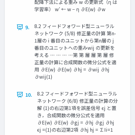
配降下法による重み w の更新式（η は
学習率） w′ ← w − η ∂E(w) ∂w ​
8.2 フィードフォワード型ニューラル
9.
ネットワーク (5/8) 修正量の計算 第n-
1層の i 番目のユニットから第n層の j
番目のユニットへの重みwij の更新を
考える … … … … ​ 第 第 層 層 第 層 修
正量の計算に合成関数の微分公式を適
用 ∂E(w) ∂E(w) ∂hj = ∂wij ∂hj
∂wij ​ ​ ​ ​ ​ ​ (1)
8.2 フィードフォワード型ニューラル
10.
ネットワーク (6/8) 修正量の計算の分
解 (1)の右辺第1項を誤差信号 ϵj と置
き，合成関数の微分公式を適用 ​
∂E(w) ∂E(w) ∂gj = ∂hj ∂gj ∂hj
ϵj = ​ ​ ​ (1)の右辺第2項 ∂hj hj = ∑Ii=1