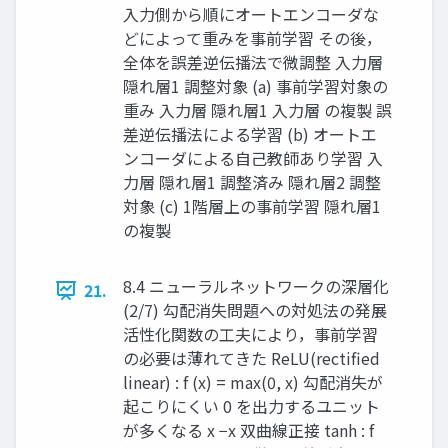
入力側から順にオートエンコーダな
どによって重みを事前学習 その後，
全体を誤差逆伝播法で微調整 ⼊⼒層
隠れ層1 調整対象 (a) 事前学習対象の
重み ⼊⼒層 隠れ層1 ⼊⼒層 の複製 誤
差逆伝播法による学習 (b) オートエ
ンコーダによる⾃⼰教師あり学習 ⼊
⼒層 隠れ層1 調整済み 隠れ層2 調整
対象 (c) 1階層上の事前学習 隠れ層1
の複製
8.4 ニューラルネットワークの深層化
21.
(2/7) 勾配消失問題への対処法の発展
活性化関数の工夫により，事前学習
の必要は薄れてきた ReLU(rectified
linear) : f (x) = max(0, x) 勾配消失が
起こりにくい 0 を出力するユニット
が多くなる x −x 双曲線正接 tanh : f