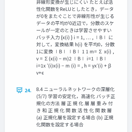
非線形変換が生じにくい たとえば活
性化関数をReLUとしたとき，データ
が0をまたぐことで非線形性が生じる
データの平均が0近辺で，分散のスケ
ールが一定のときは学習させやすい
バッチ入力 {x(i) } i = 1, … , ∣B∣ に
対して，変換結果 h(i) を平均0，分散
1に変換 ∣B∣ ∣B∣ 1 1 m= ∑ x(i) ,
v = ∑(x(i) − m)2 ∣B∣ i=1 ∣B∣
i=1 ​ x ′(i) ​ ​ ​ x(i) − m (i) = , h = γx′(i) + β
v+ϵ ​ ​
8.4 ニューラルネットワークの深層化
24.
(5/7) 学習の安定化，高速化 バッチ正
規化の方法 層 正 規 化 層 層 重 み 付
き 和 正 規 化 関 数 活 性 化 関 数 層
(a) 正規化層を設定する場合 (b) 正規
化関数を設定する場合