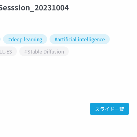
hSesssion_20231004
#deep learning
#artificial intelligence
LL-E3
#Stable Diffusion
スライド一覧