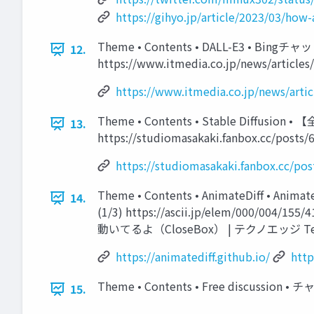
https://gihyo.jp/article/2023/03/how
Theme • Contents • DALL-E3 • Bin
12.
https://www.itmedia.co.jp/news/articles
https://www.itmedia.co.jp/news/arti
Theme • Contents • Stable Dif
13.
https://studiomasakaki.fanbox.cc/posts/
https://studiomasakaki.fanbox.cc/po
Theme • Contents • AnimateDiff • 
14.
(1/3) https://ascii.jp/elem/
動いてるよ（CloseBox） | テクノエッジ TechnoEdge
https://animatediff.github.io/
http
Theme • Contents • Free discu
15.