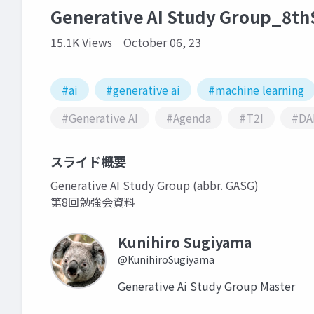
Generative AI Study Group_8t
15.1K Views
October 06, 23
#ai
#generative ai
#machine learning
#Generative AI
#Agenda
#T2I
#DA
スライド概要
Generative AI Study Group (abbr. GASG)
第8回勉強会資料
Kunihiro Sugiyama
@KunihiroSugiyama
Generative Ai Study Group Master