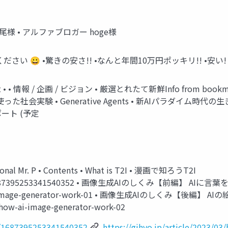
士西尾様 • アルファブロガー hoge様
討ください 😀 •驚きの安さ!! •なんと年間10万円ポッキリ!! •安い! 楽
ermost • • 情報 / 企画 / ビジョン • 厳選とれたて新鮮Info fro
った社会実験 • Generative Agents • 新AIパラダイム時代の生き方論 •
ート (予定
ional Mr. P • Contents • What is T2I • 漫画で知ろうT2I
atus/1687395253341540352 • 画像生成AIのしくみ【前編】 AIに言
03/how-ai-image-generator-work-01 • 画像生成AIのし
3/how-ai-image-generator-work-02
s/1687395253341540352
https://gihyo.jp/article/2023/0