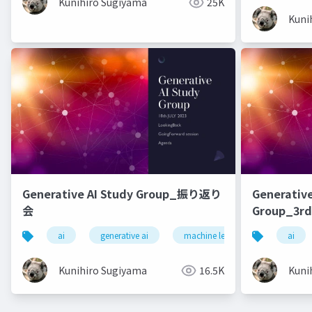
Kunihiro Sugiyama
25K
Kuni
Generative AI Study Group_振り返り
Generative
会
Group_3rd
ai
generative ai
machine learning
deep l
ai
Kunihiro Sugiyama
16.5K
Kuni