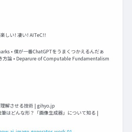
しい! 凄い! AITeC!!
m bookmarks • 僕が一番ChatGPTをうまくつかえるんだぁ
 Deparure of Computable Fundamentalism
葉を理解させる技術 | gihyo.jp
くみ【後編】 AIの絵筆はどんな形？「画像生成器」について知る |
3/how-ai-image-generator-work-01