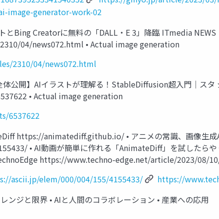
-ai-image-generator-work-02
gチャットとBing Creatorに無料の「DALL・E 3」降臨 ITmedia NEWS
/2310/04/news072.html • Actual image generation
cles/2310/04/news072.html
fusion • 【全体公開】AIイラストが理解る！StableDiffusion超入
6537622 • Actual image generation
sts/6537622
AnimateDiff https://animatediff.github.io/ • アニ
000/004/155/4155433/ • AI動画が簡単に作れる「Animate
 https://www.techno-edge.net/article/2023/08/10/173
s://ascii.jp/elem/000/004/155/4155433/
https://www.tec
ssion • チャレンジと限界 • AIと人間のコラボレーション • 産業への応用