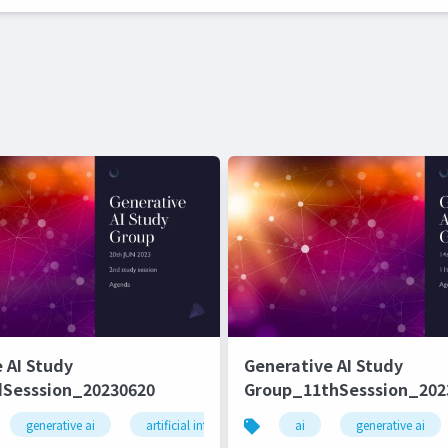
 AI Study
Generative AI Study
Sesssion_20230620
Group_11thSesssion_202
generative ai
artificial intelligence
ai
machine learning
generative ai