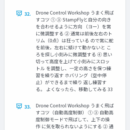
Drone Control Workshop うまく⾶ば
32.
すコツ ① ③ StampFlyと⾃分の向き
を合わせるように⽅向 （ヨー）を常
に微調整する ② 通常は前後左右のト
リム（0点）は狂っている ので常に舵
を前後，左右に傾けて動かないと こ
ろを探し⼩刻みに微調整する ④ 思い
切って⾼度を上げて⼩刻みにスロッ
トル を調整し、⼀定の⾼さを保つ練
習を繰り返す ホバリング（空中停
⽌）ができるまで繰り 返し練習す
る。 よくなったら、移動してみる 33
Drone Control Workshop うまく⾶ば
33.
すコツ（⾃動⾼度制御） ① ③ ⾃動⾼
度制御モードで⾶ばして、上下の操
作 に気を取られないようにする ② 通