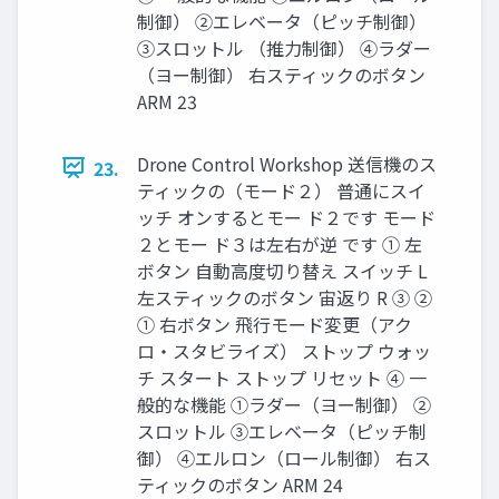
制御） ②エレベータ（ピッチ制御）
③スロットル （推力制御） ④ラダー
（ヨー制御） 右スティックのボタン
ARM 23
Drone Control Workshop 送信機のス
23.
ティックの（モード２） 普通にスイ
ッチ オンするとモー ド２です モード
２とモー ド３は左右が逆 です ① 左
ボタン ⾃動⾼度切り替え スイッチ L
左スティックのボタン 宙返り R ③ ②
① 右ボタン ⾶⾏モード変更（アク
ロ・スタビライズ） ストップ ウォッ
チ スタート ストップ リセット ④ 一
般的な機能 ①ラダー（ヨー制御） ②
スロットル ③エレベータ（ピッチ制
御） ④エルロン（ロール制御） 右ス
ティックのボタン ARM 24