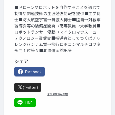
■ドローンやロボットを自作することを通じて
制御や関連技術の生涯勉強情報を提供■工学博
士■防大航空宇宙→筑波大博士■陸自→対戦車
誘導弾等の装備品開発→高専教員→大学教員■
ロボットランサー優勝→マイクロマウスニュー
テクノロジー賞受賞■指導者としてつくばチャ
レンジバンナム賞→飛行ロボコンマルチコプタ
部門１位等々■北海道函館出身
シェア
Facebook
(Twitter)
またはPlayer版
LINE