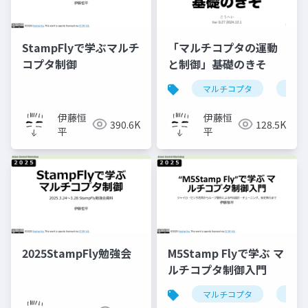
StampFlyで学ぶマルチ
「マルチコプタの運動
コプタ制御
と制御」基礎のきそ
マルチコプタ
ドロ
伊藤恒
伊藤恒
390.6K
128.5K
平
平
2025StampFly勉強会
M5Stamp Flyで学ぶ マ
ルチコプタ制御入門
マルチコプタ
stamp