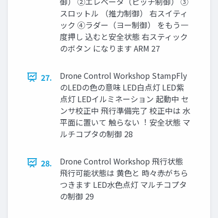
御） ②エレベータ（ピッチ制御） ③
スロットル （推力制御） 右スイティ
ック ④ラダー（ヨー制御） をもう⼀
度押し 込むと安全状態 右スティック
のボタン になります ARM 27
Drone Control Workshop StampFly
27.
のLEDの⾊の意味 LED⽩点灯 LED紫
点灯 LEDイルミネーション 起動中 セ
ンサ校正中 ⾶⾏準備完了 校正中は ⽔
平⾯に置いて 触らない︕ 安全状態 マ
ルチコプタの制御 28
Drone Control Workshop ⾶⾏状態
28.
⾶⾏可能状態は ⻩⾊と 時々⾚がちら
つきます LED⽔⾊点灯 マルチコプタ
の制御 29