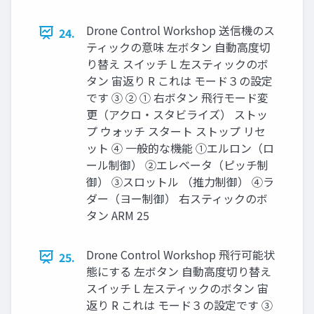
Drone Control Workshop 送信機のス
24.
ティックの意味 左ボタン ⾃動⾼度切
り替え スイッチ L 左スティックのボ
タン 宙返り R これは モード３の設定
です ③ ② ① 右ボタン ⾶⾏モード変
更（アクロ・スタビライズ） ストッ
プ ウォッチ スタート ストップ リセ
ット ④ 一般的な機能 ①エルロン（ロ
ール制御） ②エレベータ（ピッチ制
御） ③スロットル （推力制御） ④ラ
ダー（ヨー制御） 右スティックのボ
タン ARM 25
Drone Control Workshop ⾶⾏可能状
25.
態にする 左ボタン ⾃動⾼度切り替え
スイッチ L 左スティックのボタン 宙
返り R これは モード３の設定です ③