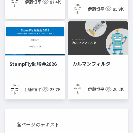
伊藤恒平
87.4K
伊藤恒平
85.9K
カルマンフィルタ
StampFly勉強会2026
伊藤恒平
20.2K
伊藤恒平
23.7K
各ページのテキスト