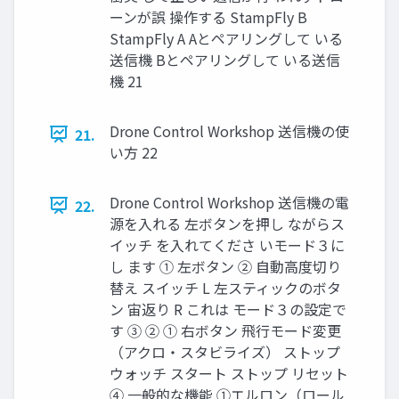
ーンが誤 操作する StampFly B
StampFly A Aとペアリングして いる
送信機 Bとペアリングして いる送信
機 21
Drone Control Workshop 送信機の使
21.
い⽅ 22
Drone Control Workshop 送信機の電
22.
源を⼊れる 左ボタンを押し ながらス
イッチ を⼊れてくださ いモード３に
し ます ① 左ボタン ② ⾃動⾼度切り
替え スイッチ L 左スティックのボタ
ン 宙返り R これは モード３の設定で
す ③ ② ① 右ボタン ⾶⾏モード変更
（アクロ・スタビライズ） ストップ
ウォッチ スタート ストップ リセット
④ 一般的な機能 ①エルロン（ロール