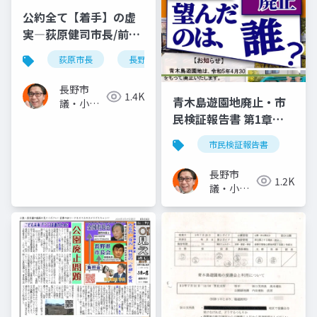
公約全て【着手】の虚
実―荻原健司市長/前市
長と変わらず実施も
荻原市長
長野市長選2025
「着手」とカウント!
2025.08.27.
長野市
1.4K
青木島遊園地廃止・市
議・小泉
民検証報告書 第1章
一真(スー
パー無所
「案」「1軒の苦情→こ
市民検証報告書
属)
ども公園廃止 望んだの
は、誰?」－－検証: 信
長野市
1.2K
州・長野県 小さな遊園
議・小泉
地の大きな問い 青木島
一真(スー
パー無所
遊園地廃止検証市民委
属)
員会