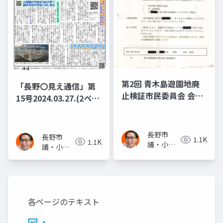
第2回 青木島遊園地廃
「長野〇見え通信」第
止検証市民委員会 会議
15号2024.03.27.(2ペー
資料
ジ) 公園廃止問題 青木
島遊園地廃止検証◆背
後に「お寺」の意向か
長野市
長野市
1.1K
1.1K
議・小泉
城山駐車場 高額有料化
議・小泉
一真(スー
◆山間部の学校は冷房
一真(スー
パー無所
パー無所
不要？副委員長が事実
属)
属)
に反し発信 経済文教委
員会で陳謝
各ページのテキスト