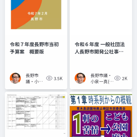
令和７年度長野市当初
令和６年度 一般社団法
予算案 概要版
人長野市開発公社事業
計画 (51ページ目)
長野市
長野市議・
3.5K
2K
議・小泉
小泉一真(ス
一真(スー
ーパー無所
パー無所
属)
属)