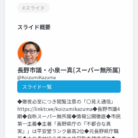
#スライド
スライド概要
長野市議・小泉一真(スーパー無所属)
@KoizumiKazuma
スライド一覧
◆徹夜必至につき閲覧注意の「〇見え通信」
https://linktr.ee/koizumikazuma◆長野市議4
期◆自称スーパー無所属◆情報公開徹底◆市民
第一主義◆主著「長野県庁の『不都合な真
実』」は平安堂ランク最高2位◆元長野県庁職