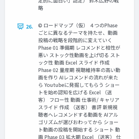
定的に面白い」認定） 鈴木広野の戦
略
©︎ ロードマップ（仮） ４つのPhase
26.
ごとに異なるテーマを持たせ、動画
投稿の戦略を段階的に変えていく
Phase 01 準備期 レコメンドと相性が
悪い ストック性動画を上げ切る スト
ック性 動画 Excel スライド 作成
Phase 02 量産期 視聴維持率の高い動
画を作り AIレコメンドの流れが来た
ら Youtubeに発掘してもらう ショー
トを始め認知を広げる Excel （送
客） フロー性 動画 仕事術/ キャリア
スライド 作成 （送客） 書評 新規視
聴者へレコメンドする動画を AIアル
ゴリズムが選びおわってから ショー
ト動画の投稿を開始する ショート 動
画 Phase 03 拡大期 Excel （送客） 仕