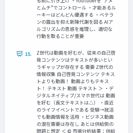
る前に引き上げ ・Youtuberを”アメ
とムチ”でコントロール ・才能あるル
ーキーはどんどん優遇する ・ベテラ
ンの露出を抑え新陳代謝を図る AIア
ルゴリズムの思惑を推理し、適切な
行動を取ることが重要
Z世代は動画を好むが、従来の自己啓
15.
発コンテンツはテキストが多いとい
うギャップが存在する 需要 Z世代の
情報収集 自己啓発コンテンツ テキス
トよりも動画！ 動画よりもテキス
ト！ テキスト 動画 テキスト ＞ ・デ
ジタルネイティブ/スマホ世代は 動画
を好む（長文テキストは△） ・直近
のライフイベントである 受験→就活
でも動画情報を活用 ・ビジネス動画
の潜在需要は存在し あとは供給側の
問題と想定 ＜ ©︎ 市場分析結果：供給