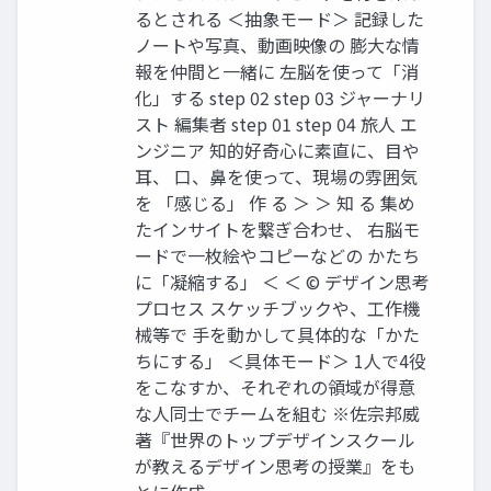
るとされる ＜抽象モード＞ 記録した
ノートや写真、動画映像の 膨大な情
報を仲間と一緒に 左脳を使って「消
化」する step 02 step 03 ジャーナリ
スト 編集者 step 01 step 04 旅人 エ
ンジニア 知的好奇心に素直に、目や
耳、 口、鼻を使って、現場の雰囲気
を 「感じる」 作 る ＞ ＞ 知 る 集め
たインサイトを繋ぎ合わせ、 右脳モ
ードで一枚絵やコピーなどの かたち
に「凝縮する」 ＜ ＜ ©︎ デザイン思考
プロセス スケッチブックや、工作機
械等で 手を動かして具体的な「かた
ちにする」 ＜具体モード＞ 1人で4役
をこなすか、それぞれの領域が得意
な人同士でチームを組む ※佐宗邦威
著『世界のトップデザインスクール
が教えるデザイン思考の授業』をも