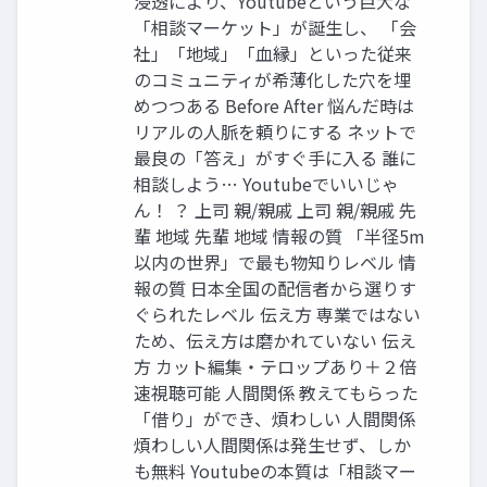
浸透により、Youtubeという巨大な
「相談マーケット」が誕生し、 「会
社」「地域」「血縁」といった従来
のコミュニティが希薄化した穴を埋
めつつある Before After 悩んだ時は
リアルの人脈を頼りにする ネットで
最良の「答え」がすぐ手に入る 誰に
相談しよう… Youtubeでいいじゃ
ん！ ？ 上司 親/親戚 上司 親/親戚 先
輩 地域 先輩 地域 情報の質 「半径5m
以内の世界」で最も物知りレベル 情
報の質 日本全国の配信者から選りす
ぐられたレベル 伝え方 専業ではない
ため、伝え方は磨かれていない 伝え
方 カット編集・テロップあり＋２倍
速視聴可能 人間関係 教えてもらった
「借り」ができ、煩わしい 人間関係
煩わしい人間関係は発生せず、しか
も無料 Youtubeの本質は「相談マー