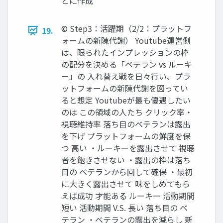
とに作成
©︎ Step3：活躍期（2/2：プラットフ
19.
ォームの新陳代謝） Youtube運営側
は、限られたインプレッションの枠
の配分を決める「ベテラン vs ルーキ
ー」の 入れ替え戦を日々行い、プラ
ットフォームの新陳代謝を図ってい
ると想定 Youtubeが最も優遇したい
のは この領域の人たち クリック率・
視聴維持率 落ち目のベテランは露出
を下げ プラットフォームの鮮度を保
つ 高い ・ルーキーを露出させて 視聴
者を飽きさせない ・露出の枠は落ち
目の ベテランから回して確保 ・最初
に大きく露出させて 味をしめてもら
えば成功 才能ある ルーキー 活動期間
短い 活動期間 V.S. 長い 落ち目の ベ
テラン ・ベテランの露出を減らし 新