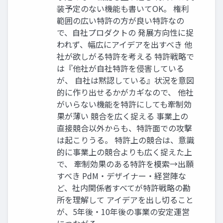
装予定のない機能も書いてOK。 権利
範囲の広い特許の方が良い特許なの
で、自社プロダクトの 発展方向性に捉
われず、幅広にアイデアを出すべき 他
社が欲しがる特許を考える 特許戦略で
は『他社が自社特許を侵害している
が、 自社は黙認している』状況を意図
的に作り出せるかがカギなので、 他社
がいらない機能を特許にしても牽制効
果が薄い 競合を広く捉える 事業上の
直接競合以外からも、特許面での攻撃
は起こりうる。 特許上の競合は、意識
的に事業上の競合よりも広く捉えた上
で、 牽制効果のある特許を模索→出願
すべき PdM・デザイナー・経営陣な
ど、社内関係者すべてが特許戦略の勘
所を理解して アイデアを出し切ること
が、5年後・10年後の事業の安定運営