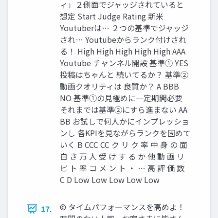
ィ」２側面でジャッジされていると
想定 Start Judge Rating 新米
Youtuberは… ２つの基準でジャッジ
され… Youtubeからランク付けされ
る！ High High High High High AAA
Youtube チャンネル開設 基準① YES
投稿はちゃんと 続いてるか？ 基準②
動画クオリティは 良質か？ A BBB
NO 基準①の見極めに一定期間必要
それまでは基準②にすら進まない AA
BB お試しで何人かにインプレッショ
ンし 各KPIを見ながらランクを固めて
いく B CCC CC ク リ ク 率 中 身 の 面
白 さ 万 人 受 け す る か 他 動 画 リ
ピ ト 率 コ メ ン ト ・ … 高 評 価 数
C D Low Low Low Low Low
©︎ タイムパフォーマンスを高めよ！
17.