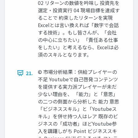
02 リターンの数値を吟味し 投資先を
選定・投資実行 04 現場目標を達成す
ることで 約束したリターンを実現
Excelとは言い換えれば「数字で会話
する技術」。もし皆さんが、「会社
の中心に立ちたい」 「責任ある仕事
をしたい」と考えるなら、Excelは必
須のスキルとなります。
©︎ 市場分析結果：供給プレイヤーの
21.
不足 Youtubeで自己啓発コンテンツ
を提供する実力派プレイヤーが未だ
少ない理由を、 「能力」と「意思」
の二つの側面から分析した 能力 意思
「ビジネススキル」と「Youtubeス
キル」を併せ持つ人はレア 既存のビ
ジネスの「成功者」ほどYoutube参
入を躊躇しがち Point ビジネススキ