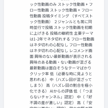
ック性動画のみ ストック性動画 + フ
ロー性動画 ストック性動画 + フロー
性動画 投稿タイミング （すべてスト
ック性動画） ２ジャンルとも常に同
時並行で投稿 ストック性動画を初期
に上げきる 投稿の継続性 主要テーマ
は1-2年でネタ切れする フロー性動画
はネタ切れの心配なし フロー性動画
はネタ切れの心配なし レコメンド画
面 興味のない最新動画が表示される
興味のある動画・ない動画が混ざる
最新動画は面白そうなテーマばかり
クリック率 低（必要な時に見ようと
思われる） 中（ハズレ回が混ざって
しまう） 高（ハズレ回の割合を極小
化できる） AIからの評価 低（「つま
らないチャンネル」認定） 中（「好
不調の差が激しい」認定） 高（「安