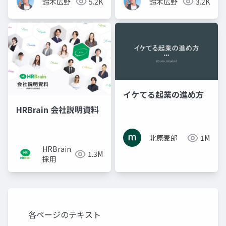
鈴木広野
5.2K
鈴木広野
3.2K
イケてる起業の進め方
HRBrain 会社説明資料
北原麦郎
1M
HRBrain
1.3M
採用
各ページのテキスト