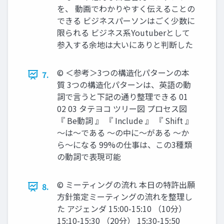
を、 動画でわかりやすく伝えることの
できる ビジネスパーソンはごく少数に
限られる ビジネス系Youtuberとして
参入する余地は大いにありと判断した
©︎ ＜参考＞3つの構造化パターンの本
7.
質 3つの構造化パターンは、英語の動
詞で言うと下記の通り整理できる 01
02 03 タテヨコ ツリー図 プロセス図
『 Be動詞 』 『 Include 』 『 Shift 』
〜は〜である 〜の中に〜がある 〜か
ら〜になる 99%の仕事は、この3種類
の動詞で表現可能
©︎ ミーティングの流れ 本日の特許出願
8.
方針策定ミーティングの流れを整理し
た アジェンダ 15:00-15:10 （10分）
15:10-15:30 （20分） 15:30-15:50