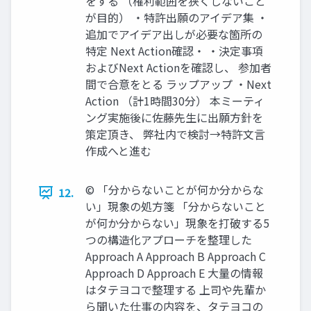
をする （権利範囲を狭くしないこと
が目的） ・特許出願のアイデア集 ・
追加でアイデア出しが必要な箇所の
特定 Next Action確認・ ・決定事項
およびNext Actionを確認し、 参加者
間で合意をとる ラップアップ ・Next
Action （計1時間30分） 本ミーティ
ング実施後に佐藤先生に出願方針を
策定頂き、 弊社内で検討→特許文言
作成へと進む
©︎ 「分からないことが何か分からな
12.
い」現象の処方箋 「分からないこと
が何か分からない」現象を打破する5
つの構造化アプローチを整理した
Approach A Approach B Approach C
Approach D Approach E 大量の情報
はタテヨコで整理する 上司や先輩か
ら聞いた仕事の内容を、タテヨコの