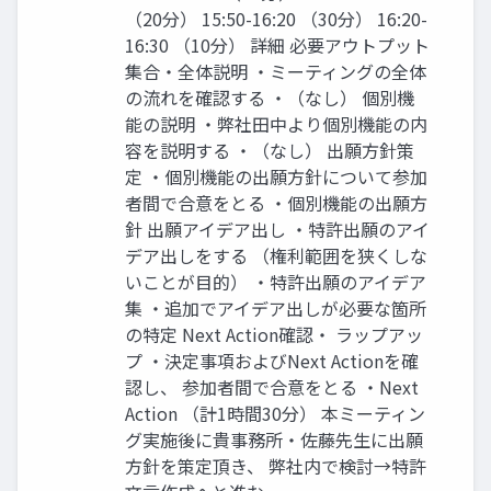
（20分） 15:50-16:20 （30分） 16:20-
16:30 （10分） 詳細 必要アウトプット
集合・全体説明 ・ミーティングの全体
の流れを確認する ・（なし） 個別機
能の説明 ・弊社田中より個別機能の内
容を説明する ・（なし） 出願方針策
定 ・個別機能の出願方針について参加
者間で合意をとる ・個別機能の出願方
針 出願アイデア出し ・特許出願のアイ
デア出しをする （権利範囲を狭くしな
いことが目的） ・特許出願のアイデア
集 ・追加でアイデア出しが必要な箇所
の特定 Next Action確認・ ラップアッ
プ ・決定事項およびNext Actionを確
認し、 参加者間で合意をとる ・Next
Action （計1時間30分） 本ミーティン
グ実施後に貴事務所・佐藤先生に出願
方針を策定頂き、 弊社内で検討→特許