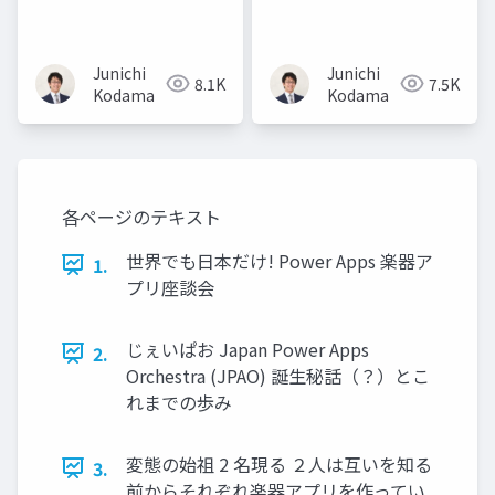
ナント環境戦略のオス
読み解いてみる
スメを読み解いてみる
Junichi
Junichi
8.1K
7.5K
Kodama
Kodama
各ページのテキスト
世界でも日本だけ! Power Apps 楽器ア
1.
プリ座談会
じぇいぱお Japan Power Apps
2.
Orchestra (JPAO) 誕生秘話（？）とこ
れまでの歩み
変態の始祖 2 名現る ２人は互いを知る
3.
前からそれぞれ楽器アプリを作ってい