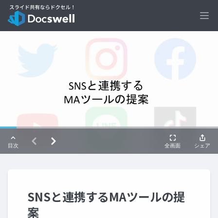
Ope
SNSと連携するMAツールの提
案