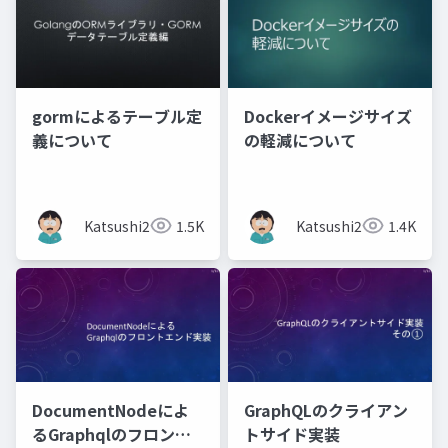
gormによるテーブル定
Dockerイメージサイズ
義について
の軽減について
Katsushi21
1.5K
Katsushi21
1.4K
DocumentNodeによ
GraphQLのクライアン
るGraphqlのフロント
トサイド実装