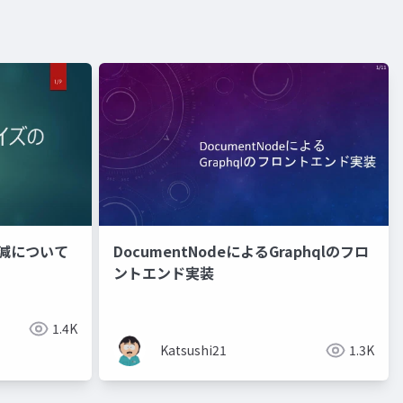
軽減について
DocumentNodeによるGraphqlのフロ
ントエンド実装
1.4K
Katsushi21
1.3K