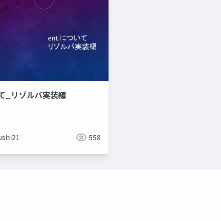
いて_リゾルバ実装編
ushi21
558