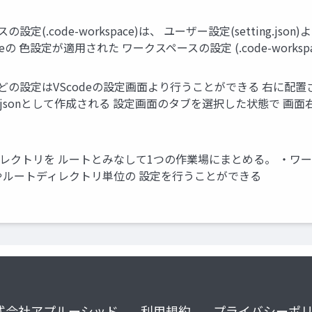
定(.code-workspace)は、 ユーザー設定(setting.json)
ceの 色設定が適用された ワークスペースの設定 (.code-workspa
ースなどの設定はVScodeの設定画面より行うことができる 右に
ng.jsonとして作成される 設定画面のタブを選択した状態で 
ディレクトリを ルートとみなして1つの作業場にまとめる。 ・
やルートディレクトリ単位の 設定を行うことができる
式会社アプルーシッド
利用規約
プライバシーポ