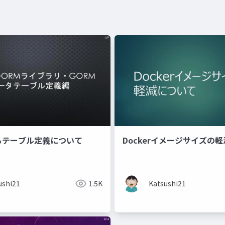
よるテーブル定義について
Dockerイメージサイズの
ushi21
1.5K
Katsushi21