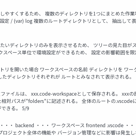
するため、 複数のディレクトリを1つにまとめた作業場のこと / / (home
 設定 / (var) log 複数のルートディレクトリとして、 抽
業したいディレクトリのみを表示させるため、 ツリーの見た目が
ークスペース単位で環境設定ができるため、 設定の影響範囲を
クトリを開いた場合 ワークスペースの名前 ディレクトリを ワー
択したディレクトリそれぞれが ルートとみなされて表示される。
イルは、 xxx.code-workspaceとして保存される。 
スが"folders"に記述される。 全体のルートの.vscodeに保
きる。 5/9
 backend ・・・ ワークスペース frontend .vscode ・・
 プロジェクト全体の機能や バージョン管理などに影響は発生し