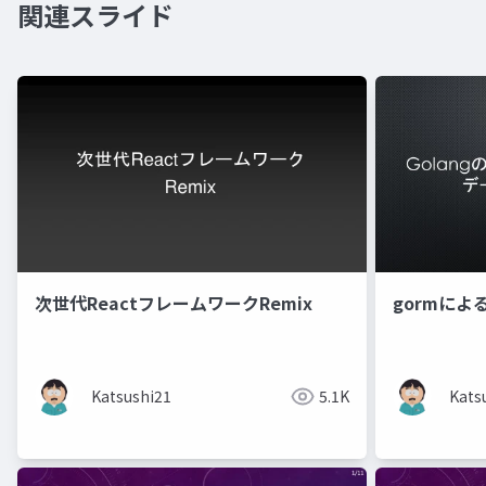
関連スライド
次世代ReactフレームワークRemix
gormに
Katsushi21
5.1K
Kats