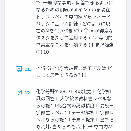
で: 一般的な事項に回答できるように
なるための訓練がメイン • いま現在:
トップレベルの専門家からフィード
バックに基づく訓練 • どのように現
在のAIを使うべきか? • ◯: AIが得意な
タスクを探して活用する • △: 専門的
で高度なことを相談する (↑まだ勉強
中) 10
(化学分野で) 大規模言語モデルは ど
11.
こまで思考できるか? 11
化学分野でのGPT-4の実力  化学知
12.
識の回答  大学院の教科書レベルな
ら可能?  化合物の認識精度  高校ー
学部生レベル?  データ解析  学部レ
ベルなら可能?  予測・提案  当たる
も八卦､当たらぬも八卦 (→ 専門力が