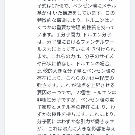
子式はC7H8で、ベンゼン環にメチル
基が付 いた構造をしています。この
特徴的な構造により、トルエンはい
くつかの重要な物理 的性質を持って
います。 1.分子間力: トルエン分子
は、分子間におけるファンデルワー
ルス力によって互いに 引き付けられ
ます。これらの力は、分子のサイズ
や形状に依存し、トルエンの場合、
比 較的大きな分子量とベンゼン環の
存在により、これらの力は中程度の
強さです。これ が沸点を上昇させる
要因の一つです。 2.極性: トルエンは
非極性分子ですが、ベンゼン環の電
子密度とメチル基の存在によ り、わ
ずかな極性を持ちます。これにより、
分子間にはわずかな引力が働きます
が、 これは沸点に大きな影響を与え