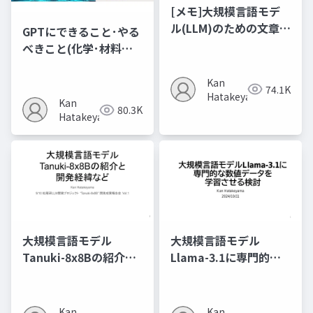
[メモ]大規模言語モデ
ル(LLM)のための文章検
GPTにできること･やる
索に関する勉強･試行錯
べきこと(化学･材料研
誤
究の視点で)
Kan
74.1K
Hatakeyama
Kan
80.3K
Hatakeyama
大規模言語モデル
大規模言語モデル
Tanuki-8x8Bの紹介と
Llama-3.1に専門的な
開発経緯など
数値データを学習させ
る検討
Kan
Kan