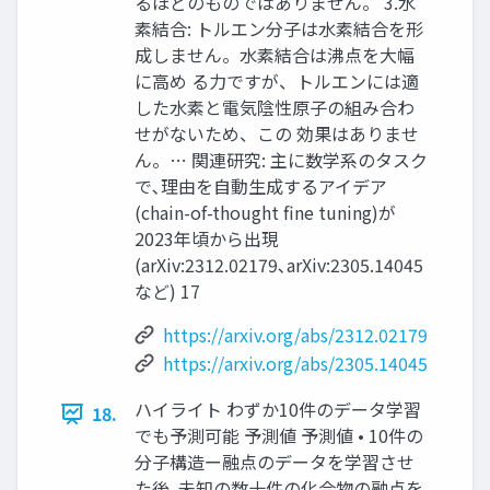
るほどのものではありません。 3.水
素結合: トルエン分子は水素結合を形
成しません。水素結合は沸点を大幅
に高め る力ですが、トルエンには適
した水素と電気陰性原子の組み合わ
せがないため、この 効果はありませ
ん。… 関連研究: 主に数学系のタスク
で､理由を自動生成するアイデア
(chain-of-thought fine tuning)が
2023年頃から出現
(arXiv:2312.02179､arXiv:2305.14045
など) 17
https://arxiv.org/abs/2312.02179
https://arxiv.org/abs/2305.14045
ハイライト わずか10件のデータ学習
18.
でも予測可能 予測値 予測値 • 10件の
分子構造ー融点のデータを学習させ
た後､未知の数十件の化合物の融点を