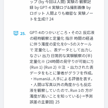
ップ (by 今回は人間) 実験の 観察記
録 by GPT-4 実験ログ&撮影画像 by
ロボット 人間よりも緻密な 実験ノー
トを生成!? 24
GPT-4のつかいどころ • その2: 反応液
25.
の経時観察と定量化 指示 時間の経過
に伴う濁度の変化を0～5のスケール
で 定量化し、表データとして出力し
なさい 出力 日常的な実験観察の(半)
定量化※ (24時間の見守りが可能に?)
(Run 1) (Run 2) ※注 ・出力された表
データをもとに筆者がグラフを作成｡
・Humanは､人手による評価を表す｡
・人間は写真以外の角度からも反応
液を観察していたので､Run 1の 方が
濁度が高いことを知っている(→予測
誤差の主要因) 25