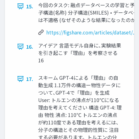
今回のタスク: 融点データベースの学習と予測 Jean-Cla
15.
子構造(名称) 分子構造(SMILES) • デ
は不適格 (なぜそのような結果になったのかに
https://figshare.com/articles/dataset
アイデア 言語モデル自身に､実験結果
16.
を引き起こす「理由」を考察させる
16
スキーム GPT-4による「理由」の自
17.
動生成 1.1万件の構造ー物性データに
ついて､GPT-4で「理由」を生成
User: トルエンの沸点が110℃になる
理由を考えてください 構造 GPT-4: 理
由 物性 沸点: 110℃ トルエンの沸点
が約110度である理由を考えるには、
分子の構造とその物理的性質に 注目
する必要があります。トルエンの分