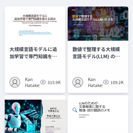
大規模言語モデルに追
数値で整理する大規模
加学習で専門知識を教
言語モデル(LLM) のメ
える試み (2023,
モ
arXiv:2312.03360)
Kan
Kan
315.9K
109.2K
Hatakeyama
Hatakeyama