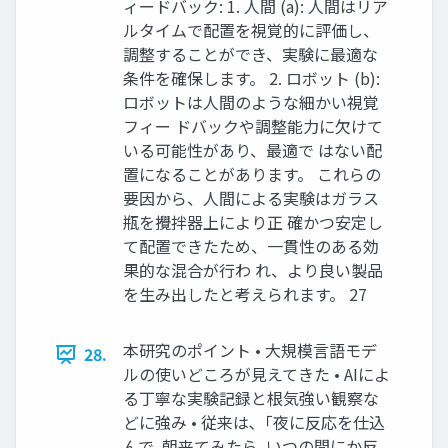
ィードバック: 1. 人間 (a): 人間はリア
ルタイムで配置を視覚的に評価し、
調整することができ、実験に最適な
条件を確保します。 2. ロボット (b):
ロボットは人間のような細かい視覚
フィー ドバックや調整能力に欠けて
いる可能性があり、最適で はない配
置になることがあります。 これらの
要因から、人間による実験はガラス
瓶を攪拌器上により正 確かつ安定し
て配置できたため、一貫性のある効
果的な混合が行わ れ、より良い製品
を生み出したと考えられます。 27
本研究のポイント • 大規模言語モデ
28.
ルの使いどころが見えてきた • AIによ
る丁寧な実験記録と根気強い観察な
どに強み • 従来は､「夜に反応を仕込
んで､朝来てみたら､いつの間にか反