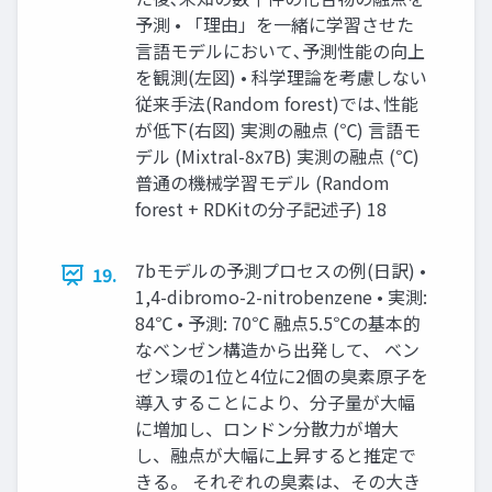
予測 • 「理由」を一緒に学習させた
言語モデルにおいて､予測性能の向上
を観測(左図) • 科学理論を考慮しない
従来手法(Random forest)では､性能
が低下(右図) 実測の融点 (℃) 言語モ
デル (Mixtral-8x7B) 実測の融点 (℃)
普通の機械学習モデル (Random
forest + RDKitの分子記述子) 18
7bモデルの予測プロセスの例(日訳) •
19.
1,4-dibromo-2-nitrobenzene • 実測:
84℃ • 予測: 70℃ 融点5.5℃の基本的
なベンゼン構造から出発して、 ベン
ゼン環の1位と4位に2個の臭素原子を
導入することにより、分子量が大幅
に増加し、ロンドン分散力が増大
し、融点が大幅に上昇すると推定で
きる。 それぞれの臭素は、その大き