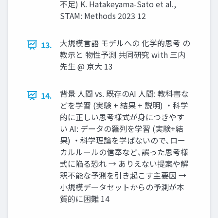
不足) K. Hatakeyama-Sato et al.,
STAM: Methods 2023 12
大規模言語 モデルへの 化学的思考 の
13.
教示と 物性予測 共同研究 with 三内
先生 @ 京大 13
背景 人間 vs. 既存のAI 人間: 教科書な
14.
どを学習 (実験 + 結果 + 説明) ・科学
的に正しい思考様式が身につきやす
い AI: データの羅列を学習 (実験+結
果) ・科学理論を学ばないので､ロー
カルルールの信奉など､誤った思考様
式に陥る恐れ → ありえない提案や解
釈不能な予測を引き起こす主要因 →
小規模データセットからの予測が本
質的に困難 14