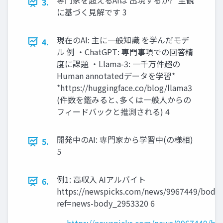
専門家を超えるAIは 出現するか? *主観
3.
に基づく見解です 3
現在のAI: 主に一般知識 を学んだモデ
4.
ル 例 ・ChatGPT: 専門事項での回答精
度に課題 ・Llama-3: 一千万件超の
Human annotatedデータを学習*
*https://huggingface.co/blog/llama3
(件数を鑑みると､多くは一般人からの
フィードバックと推測される) 4
開発中のAI: 専門家から学習中(の様相)
5.
5
例1: 高収入 AIアルバイト
6.
https://newspicks.com/news/9967449/body/
ref=news-body_2953320 6