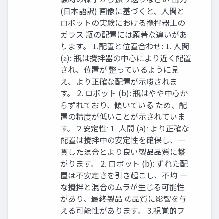
(日本語訳) 画像に基づくと、人間と
ロボットの実験における攪拌器上の
ガラス 瓶の配置には顕著な違いがあ
ります。 1.配置と位置合わせ: 1. 人間
(a): 瓶は攪拌器の中心により近く配置
され、位置が 整っているように見
え、より正確な配置が示唆されま
す。 2. ロボット (b): 瓶はやや中心か
らずれており、傾いている ため、配
置の精度が低いことが示されていま
す。 2.安定性: 1. 人間 (a): より正確な
配置は攪拌中の安定性を確保し、一
貫した混合とより良い製品品質に繋
がります。 2. ロボット (b): ずれた配
置は不安定さを引き起こし、不均 一
な攪拌と混合のムラが生じる可能性
があり、最終製品 の品質に影響を与
える可能性があります。 3.視覚的フ