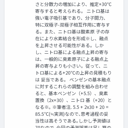
さと分散力の増加により、推定+30℃
寄与すると考えられる。 ニトロ基は
強い電子吸引基であり、分子間力、
特に双極子-双極子相互作用に寄与す
る。また、ニトロ基は酸素原 子の存
在により水素結合を形成※し、融点
を上昇させる可能性がある。しか
し、ニトロ基による融点上昇の寄与
は、一般的に臭素原子による融点上
昇の寄与よりも小さい。従って、ニ
トロ基による+20℃の上昇の見積もり
は 妥当である。 ベンゼンの基本融点
に対するこれらの調整を組み合わせ
ると、基本ベンゼン（+5.5）、臭素
置換（2x+30）、ニトロ 基（+20）と
なる※｡ ※筆者注. 5.5 + 2x30 + 20 =
85.5℃(≒実測)なので､思考過程の妥
当性は高そうである｡しかし予測値は
70なので､今回の予測誤差は足し算の