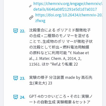
https://chemrxiv.org/engage/chemrxiv/art
details/6646a08f21291e5d1d7a0317
https://doi.org/10.26434/chemrxiv-2024
zfwxg
沈殿重合による ポリアミド酸微粒子
22.
の合成 • 二種類のモノマーを混ぜる
ことで､生成物のポリ マーが微粒子状
の沈殿として析出 • 燃料電池用触媒
の原料などに利用可能 *Y. Nabae et
al., J. Mater. Chem. A, 2014, 2,
11561. ほか *Refより転載 22
実験の様子 分注装置 made by 高石先
23.
生(東北大) 23
GPT-4のつかいどころ • その1: 実験ノ
24.
ートの自動生成 実験概要 &セットア