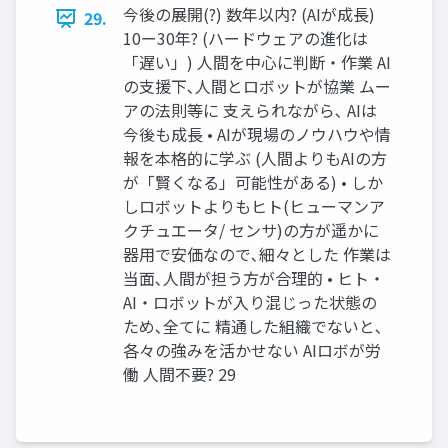
今後の展開(?) 数年以内? (AIが成長)
29.
10ー30年? (ハードウェアの進化は
「遅い」) 人間を中心に判断・作業 AI
の支援下､人間とロボットが協業 ムー
アの法則等に 支えられながら､ AIは
今後も成長 • AIが現場のノウハウや情
報を本格的に学ぶ (人間よりもAIの方
が「賢くなる」可能性がある) • しか
しロボットよりもヒト(ヒューマンア
クチュエータ/ センサ)の方が遥かに
器用で安価なので､細々とした 作業は
当面､人間が担う方が合理的 • ヒト・
AI・ロボットが入り混じった状態の
ため､全てに 精通した組織でないと､
各々の強みを活かせない AIロボが労
働 人間不要? 29