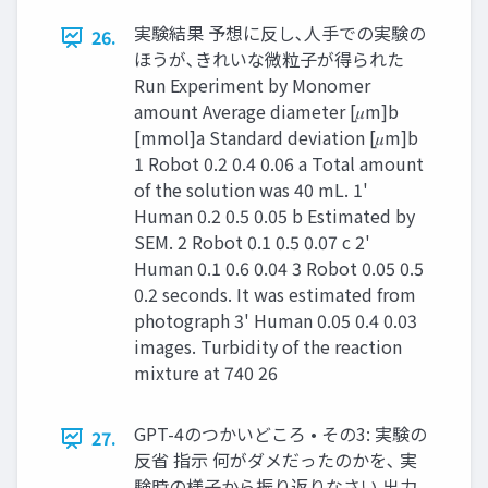
実験結果 予想に反し､人手での実験の
26.
ほうが､きれいな微粒子が得られた
Run Experiment by Monomer
amount Average diameter [𝜇m]b
[mmol]a Standard deviation [𝜇m]b
1 Robot 0.2 0.4 0.06 a Total amount
of the solution was 40 mL. 1'
Human 0.2 0.5 0.05 b Estimated by
SEM. 2 Robot 0.1 0.5 0.07 c 2'
Human 0.1 0.6 0.04 3 Robot 0.05 0.5
0.2 seconds. It was estimated from
photograph 3' Human 0.05 0.4 0.03
images. Turbidity of the reaction
mixture at 740 26
GPT-4のつかいどころ • その3: 実験の
27.
反省 指示 何がダメだったのかを､ 実
験時の様子から振り返りなさい 出力