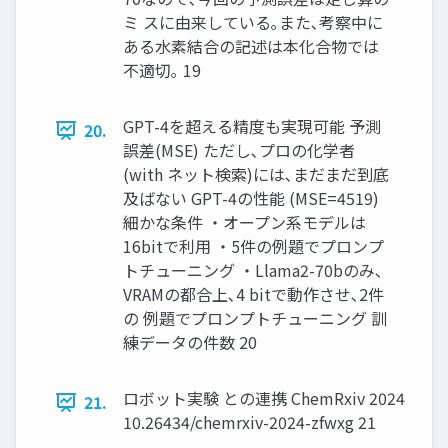
ミ スに由来している｡また､考察中に
ある水素結合の記述は本化合物では
不適切｡ 19
GPT-4を超える精度も実現可能 予測
20.
誤差(MSE) ただし､プロの化学者
(with ネット検索)には､まだまだ到底
及ばない GPT-4の性能 (MSE=4519)
細かな条件 ・オープン系モデルは
16bitで利用 ・5件の例題でプロンプ
トチューニング ・Llama2-70bのみ､
VRAMの都合上､4 bitで動作させ､2件
の 例題でプロンプトチューニング 訓
練データの件数 20
ロボット実験 との連携 ChemRxiv 2024
21.
10.26434/chemrxiv-2024-zfwxg 21