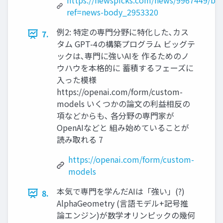
https://newspicks.com/news/9967449/bo
ref=news-body_2953320
例2: 特定の専門分野に特化した､カス
7.
タム GPT-4の構築プログラム ビッグテ
ックは､専門に強いAIを 作るためのノ
ウハウを本格的に 蓄積するフェーズに
入った模様
https://openai.com/form/custom-
models いくつかの論文の利益相反の
項などからも､ 各分野の専門家が
OpenAIなどと 組み始めていることが
読み取れる 7
https://openai.com/form/custom-
models
本気で専門を学んだAIは「強い」(?)
8.
AlphaGeometry (言語モデル+記号推
論エンジン)が数学オリンピックの幾何