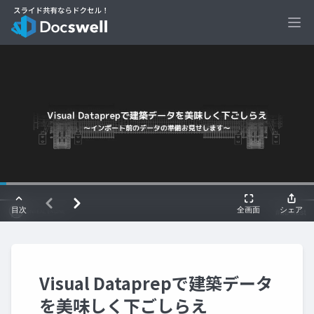
Ope
Visual Dataprepで建築データ
を美味しく下ごしらえ