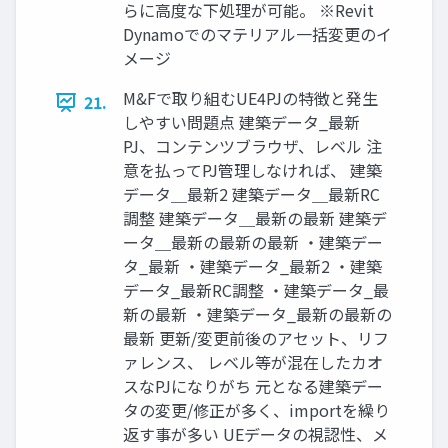
らに高度な下処理が可能。 ※Revit
Dynamoでのマテリアル一括変更のイ
メージ
M&Fで取り組むUE4PJの特徴と発生
21.
しやすい問題点 建築データ_最新
PJ、コンテンツブラウザ、レベル 注
意を払ってPJ管理しなければ、 建築
データ＿最新2 建築データ＿最新RC
調整 建築データ＿最新の最新 建築デ
ータ＿最新の最新の最新 ・建築デー
タ_最新 ・建築データ_最新2 ・建築
データ_最新RC調整 ・建築データ_最
新の最新 ・建築データ_最新の最新の
最新 更新/変更前後のアセット、リフ
ァレンス、 レベル等が混在したカオ
スなPJになりがち 元となる建築デー
タの変更/修正が多く、importを繰り
返す事が多い UEデータの視認性、メ