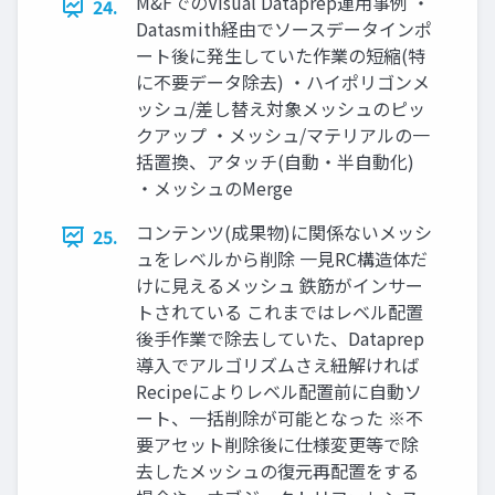
M&FでのVisual Dataprep運用事例 ・
24.
Datasmith経由でソースデータインポ
ート後に発生していた作業の短縮(特
に不要データ除去) ・ハイポリゴンメ
ッシュ/差し替え対象メッシュのピッ
クアップ ・メッシュ/マテリアルの一
括置換、アタッチ(自動・半自動化)
・メッシュのMerge
コンテンツ(成果物)に関係ないメッシ
25.
ュをレベルから削除 一見RC構造体だ
けに見えるメッシュ 鉄筋がインサー
トされている これまではレベル配置
後手作業で除去していた、Dataprep
導入でアルゴリズムさえ紐解ければ
Recipeによりレベル配置前に自動ソ
ート、一括削除が可能となった ※不
要アセット削除後に仕様変更等で除
去したメッシュの復元再配置をする