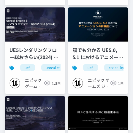
ジャパン
ジャパン
UE5レンダリングフロ
猫でも分かる UE5.0,
ー総おさらい(2024) 基
5.1 におけるアニメーシ
礎編！
ョンの新機能について
ue5
unreal engine
ue-rendering
ue5
cedec+kyushu
[CEDEC+KYUSHU
【CEDEC+KYUSHU
2024]
2022】
エピック
エピック ゲ
1.3M
1M
ゲームズ
ームズ ジャ
ジャパン
パン