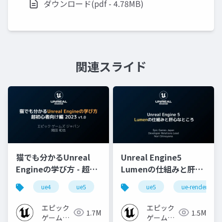
ダウンロード(pdf - 4.78MB)
関連スライド
猫でも分かるUnreal
Unreal Engine5
Engineの学び方 - 超初
Lumenの仕組みと肝心
心者向け編 - 2023 v1.0
なところ
ue4
ue5
ue-beginner
ue5
ue-rendering
エピック
エピック
1.7M
1.5M
ゲームズ
ゲームズ