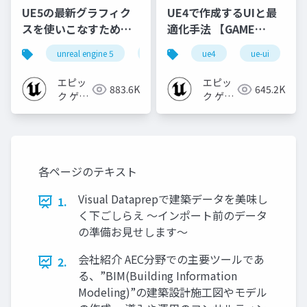
UE5の最新グラフィク
UE4で作成するUIと最
スを使いこなすための4
適化手法 【GAME
個の勘所
CREATORS
unreal engine 5
ue5
cedec
ue4
ue-ui
cedec+kyushu
[CEDEC+KYUSHU
CONFERENCE '20】
2023]
エピッ
エピッ
883.6K
645.2K
ク ゲー
ク ゲー
ムズ ジ
ムズ ジ
ャパン
ャパン
各ページのテキスト
Visual Dataprepで建築データを美味し
1.
く下ごしらえ ～インポート前のデータ
の準備お見せします～
会社紹介 AEC分野での主要ツールであ
2.
る、”BIM(Building Information
Modeling)”の建築設計施工図やモデル