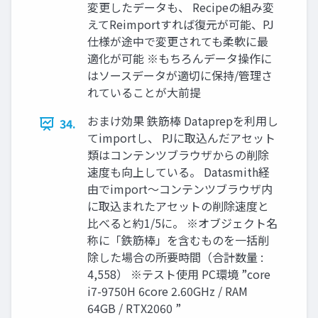
変更したデータも、 Recipeの組み変
えてReimportすれば復元が可能、PJ
仕様が途中で変更されても柔軟に最
適化が可能 ※もちろんデータ操作に
はソースデータが適切に保持/管理さ
れていることが大前提
おまけ効果 鉄筋棒 Dataprepを利用し
34.
てimportし、 PJに取込んだアセット
類はコンテンツブラウザからの削除
速度も向上している。 Datasmith経
由でimport～コンテンツブラウザ内
に取込まれたアセットの削除速度と
比べると約1/5に。 ※オブジェクト名
称に「鉄筋棒」を含むものを一括削
除した場合の所要時間（合計数量 :
4,558） ※テスト使用 PC環境 ”core
i7-9750H 6core 2.60GHz / RAM
64GB / RTX2060 ”