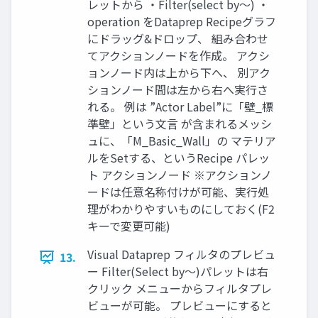
レットから ・Filter(select by～) ・
operation をDataprep Recipeグラフ
にドラッグ&ドロップ、 組み合わせ
てアクションノードを作成。 アクシ
ョンノード内は上から下へ、 別アク
ションノード間は左から右へ実行さ
れる。 例は ”Actor Label”に「壁_標
準壁」という文言 が含まれるメッシ
ュに、「M_Basic_Wall」の マテリア
ルをSetする、というRecipe パレッ
ト アクションノード ※アクションノ
ードは任意名称付けが可能、実行処
理がわかりやすいものにしておく(F2
キーで変更可能)
Visual Dataprep フィルタのプレビュ
13.
ー Filter(Select by～)パレットは右
クリック メニューからフィルタプレ
ビューが可能。 プレビューにすると