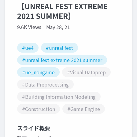
【UNREAL FEST EXTREME
2021 SUMMER】
9.6K Views
May 28, 21
#ue4
#unreal fest
#unreal fest extreme 2021 summer
#ue_nongame
#Visual Dataprep
#Data Preprocessing
#Building Information Modeling
#Construction
#Game Engine
スライド概要