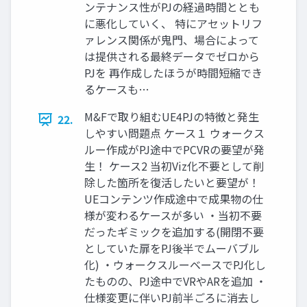
ンテナンス性がPJの経過時間ととも
に悪化していく、 特にアセットリフ
ァレンス関係が鬼門、場合によって
は提供される最終データでゼロから
PJを 再作成したほうが時間短縮でき
るケースも…
M&Fで取り組むUE4PJの特徴と発生
22.
しやすい問題点 ケース１ ウォークス
ルー作成がPJ途中でPCVRの要望が発
生！ ケース2 当初Viz化不要として削
除した箇所を復活したいと要望が！
UEコンテンツ作成途中で成果物の仕
様が変わるケースが多い ・当初不要
だったギミックを追加する(開閉不要
としていた扉をPJ後半でムーバブル
化) ・ウォークスルーベースでPJ化し
たものの、PJ途中でVRやARを追加 ・
仕様変更に伴いPJ前半ごろに消去し