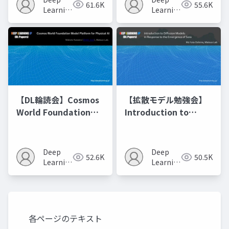
61.6K
55.6K
の進化的最適化
Learning
Learning
JP
JP
【DL輪読会】Cosmos
【拡散モデル勉強会】
World Foundation
Introduction to
Model Platform for
Diffusion Models
Physical AI
Deep
Deep
52.6K
50.5K
Learning
Learning
JP
JP
各ページのテキスト