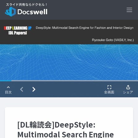
Ope
[DL輪読会]DeepStyle:
Multimodal Search Engine