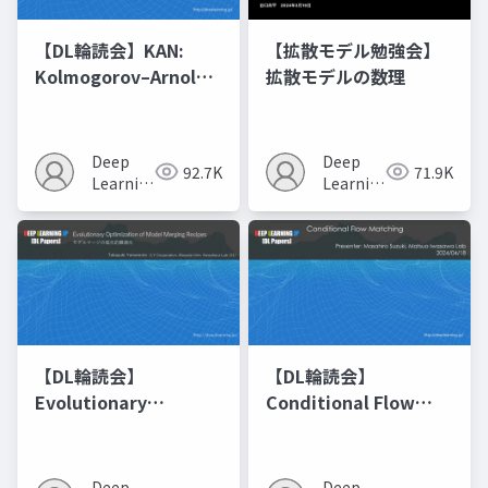
【DL輪読会】KAN:
【拡散モデル勉強会】
Kolmogorov–Arnold
拡散モデルの数理
Networks
Deep
Deep
92.7K
71.9K
Learning
Learning
JP
JP
【DL輪読会】
【DL輪読会】
Evolutionary
Conditional Flow
Optimization of
Matching
Model Merging
Recipes モデルマージ
Deep
Deep