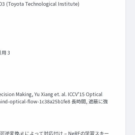
D3 (Toyota Technological Institute)
引用 3
on Making, Yu Xiang et. al. ICCV’15 Optical
ehind-optical-flow-1c38a25b1fe8 長時間, 遮蔽に強
可逆変換𝒯𝑖 によって対応付け – NeRFの学習スキー