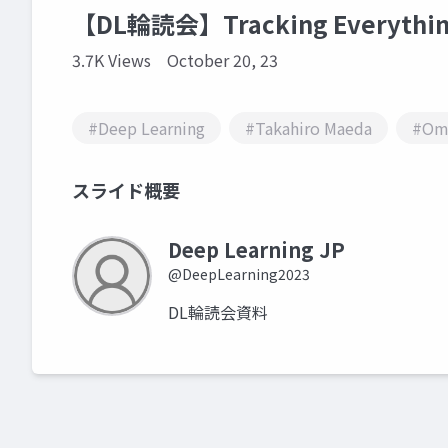
【DL輪読会】Tracking Everything 
3.7K Views
October 20, 23
#Deep Learning
#Takahiro Maeda
#Om
スライド概要
Deep Learning JP
@DeepLearning2023
DL輪読会資料