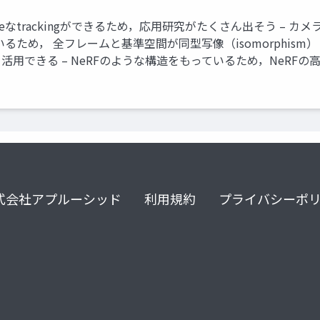
denseなtrackingができるため，応用研究がたくさん出そう
るため， 全フレームと基準空間が同型写像（isomorphism
知見を活用できる – NeRFのような構造をもっているため，NeRFの
式会社アプルーシッド
利用規約
プライバシーポ