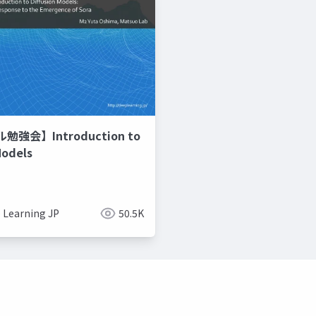
強会】Introduction to
Models
 Learning JP
50.5K