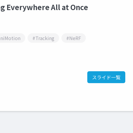
Everywhere All at Once
niMotion
#Tracking
#NeRF
スライド一覧