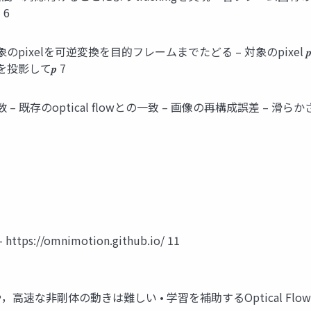
 6
 – 対象のpixelを可逆変換を目的フレームまでたどる – 対象のpixel 𝒑
 を投影して𝒑 7
失関数 – 既存のoptical flowとの一致 – 画像の再構成誤差 – 
https://omnimotion.github.io/ 11
– 薄い物体や，高速な非剛体の動きは難しい • 学習を補助するOptical F