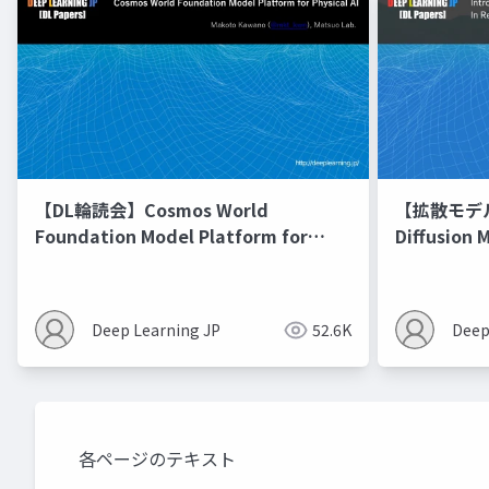
【DL輪読会】Cosmos World
【拡散モデル勉
Foundation Model Platform for
Diffusion 
Physical AI
Deep Learning JP
52.6K
Deep
各ページのテキスト