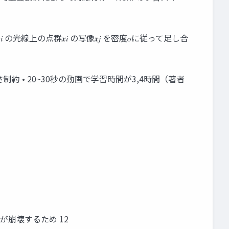
𝑖 の光線上の点群𝒙𝑖 の写像𝒙𝑗 を密度𝜎に従って足し合
滑らかさ制約 • 20~30秒の動画で学習時間が3,4時間（著者
lowが崩壊するため 12