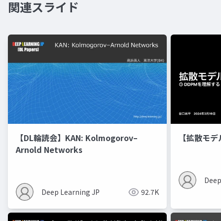
関連スライド
【DL輪読会】KAN: Kolmogorov–
【拡散モデ
Arnold Networks
Deep
Deep Learning JP
92.7K