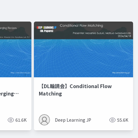
【DL輪読会】Conditional Flow
erging
Matching
進化的最適化
61.6K
Deep Learning JP
55.6K