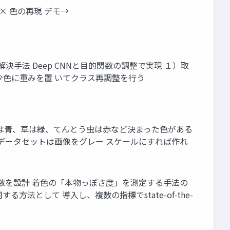
る × 色の再現 デモ→
手法 Deep CNNと目的関数の調整で実現 １）取
少色に重みを置 いてクラス再調整を行う
は青、草は緑、てんとう虫は赤など決まった色がある
データセットは画像をグレー スケールにすれば作れ
数を設計 着色の「本物っぽさ度」を測定する手法の
として 導入し、複数の指標でstate-of-the-