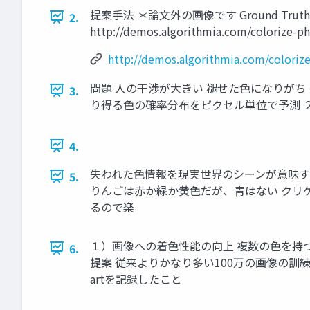
提案手法 ＊論文外の画像です Ground Trut
2.
http://demos.algorithmia.com/colorize-p
http://demos.algorithmia.com/coloriz
問題 人の干渉が大きい 褪せた色になりがち 
3.
り得る色の確率分布をピクセル単位で予測 
4.
失われた色情報を現実世界のシーンが意味す
5.
りんごは赤か緑か黄色だが、青はない クリ
るので楽
１）画像への着色性能の向上 複数の色を持
6.
提案 従来よりかなり多い100万の画像の訓練
artを記録したこと