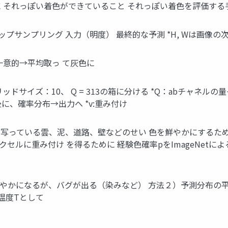
 それっぽい着色ができていること それっぽい着色を評価する
プサンプリング 入力（明度） 最終的な予測 *H, Wは画像の
一意的→平均取っ て灰色に
ッドサイズ：10、 Q = 313の箱に分ける *Q：abチャネル
に、確率分布→出力へ *v:重み付け
く写っている雲、泥、道路、壁などのせい 色を鮮やかにするた
クセルに重み付け を得るために 経験色確率pをImageNetに
鮮やかになるが、バグが出る（染みなど） 方法２）予測分布の
温度Tとして