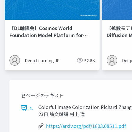
【DL輪読会】Cosmos World
【拡散モデル勉
Foundation Model Platform for
Diffusion 
Physical AI
Deep Learning JP
52.6K
Deep
各ページのテキスト
Colorful Image Colorization Richard Zhang, 
1.
23日 論文輪講 村上 遥
https://arxiv.org/pdf/1603.08511.pdf