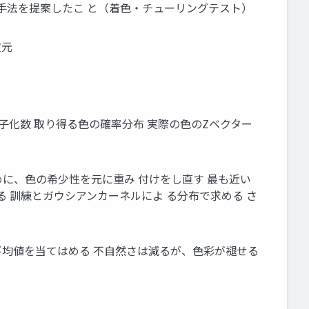
手法を提案したこ と（着色・チューリングテスト）
次元
の量子化数 取り得る色の確率分布 実際の色のZベクター
めに、色の希少性を元に重み 付けをし直す 最も近い
よる 訓練とガウシアンカーネルによ る分布で求める さ
平均値を当てはめる 不自然さは減るが、色彩が褪せる