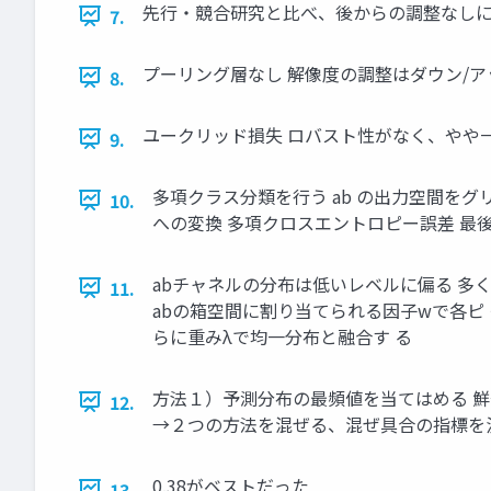
先行・競合研究と比べ、後からの調整なしに
7.
プーリング層なし 解像度の調整はダウン/アッ
8.
ユークリッド損失 ロバスト性がなく、やや
9.
多項クラス分類を行う ab の出力空間をグリ
10.
への変換 多項クロスエントロピー誤差 最後
abチャネルの分布は低いレベルに偏る 多
11.
abの箱空間に割り当てられる因子wで各ピ 
らに重みλで均一分布と融合す る
方法１）予測分布の最頻値を当てはめる 
12.
→２つの方法を混ぜる、混ぜ具合の指標を
0.38がベストだった
13.