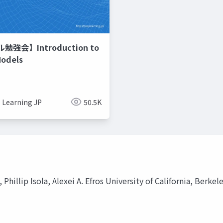
強会】Introduction to
Models
 Learning JP
50.5K
Phillip Isola, Alexei A. Efros University of California, Ber