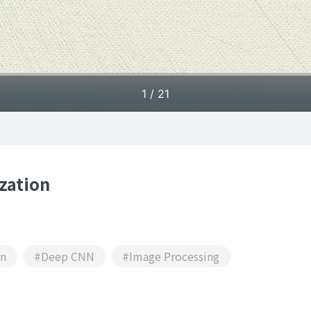
zation
on
#Deep CNN
#Image Processing