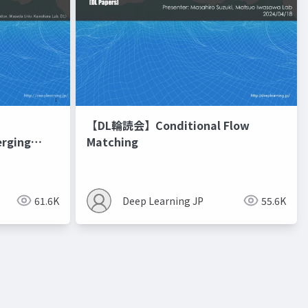
【DL輪読会】Conditional Flow
erging
Matching
進化的最適化
61.6K
Deep Learning JP
55.6K