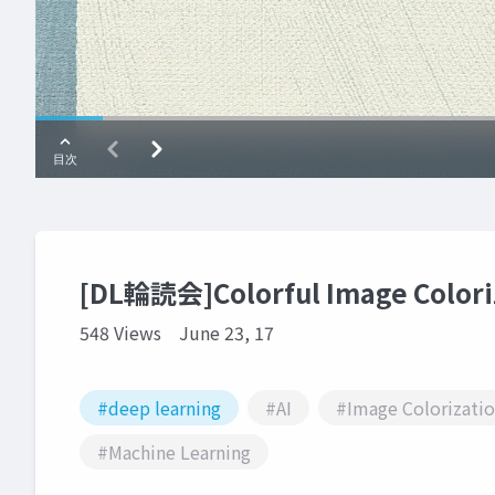
[DL輪読会]Colorful Image Colori
548 Views
June 23, 17
#deep learning
#AI
#Image Colorizati
#Machine Learning