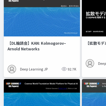
【DL輪読会】KAN: Kolmogorov–
【拡散モデ
Arnold Networks
Deep
Deep Learning JP
92.7K