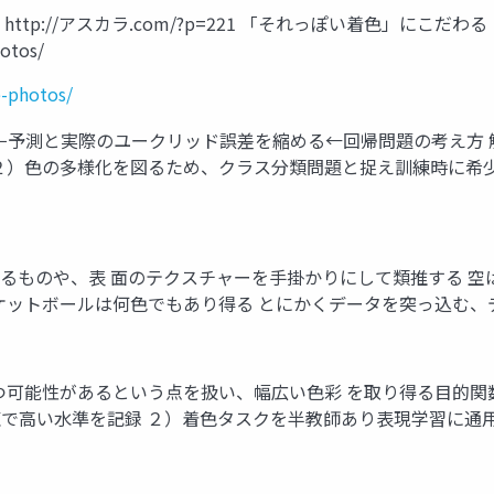
h http://アスカラ.com/?p=221 「それっぽい着色」にこだわ
hotos/
e-photos/
−予測と実際のユークリッド誤差を縮める←回帰問題の考え方 解決
２）色の多様化を図るため、クラス分類問題と捉え訓練時に希
るものや、表 面のテクスチャーを手掛かりにして類推する 空
ケットボールは何色でもあり得る とにかくデータを突っ込む、
つ可能性があるという点を扱い、幅広い色彩 を取り得る目的関
で高い水準を記録 ２）着色タスクを半教師あり表現学習に通用する方法