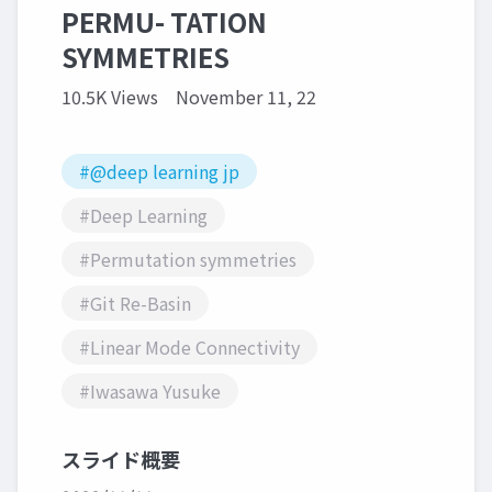
PERMU- TATION
SYMMETRIES
10.5K Views
November 11, 22
#@deep learning jp
#Deep Learning
#Permutation symmetries
#Git Re-Basin
#Linear Mode Connectivity
#Iwasawa Yusuke
スライド概要