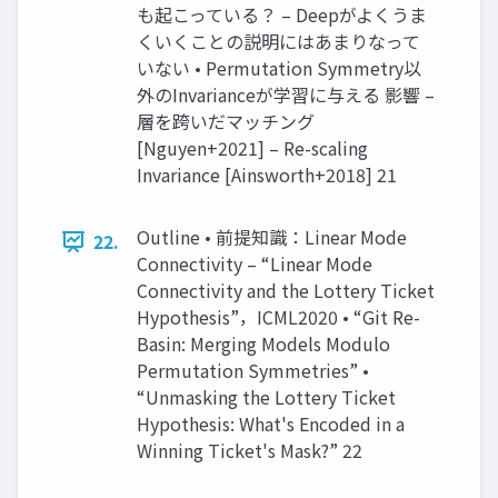
も起こっている？ – Deepがよくうま
くいくことの説明にはあまりなって
いない • Permutation Symmetry以
外のInvarianceが学習に与える 影響 –
層を跨いだマッチング
[Nguyen+2021] – Re-scaling
Invariance [Ainsworth+2018] 21
Outline • 前提知識：Linear Mode
22.
Connectivity – “Linear Mode
Connectivity and the Lottery Ticket
Hypothesis”，ICML2020 • “Git Re-
Basin: Merging Models Modulo
Permutation Symmetries” •
“Unmasking the Lottery Ticket
Hypothesis: What's Encoded in a
Winning Ticket's Mask?” 22