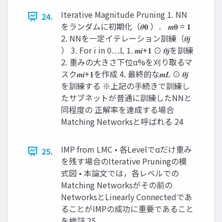
Iterative Magnitude Pruning 1. NN
24.
をランダムに初期化（𝜽𝟎 ）． 𝒎𝟎 = 𝟏
2. NNを一定イテレーション訓練（𝜽𝒋
） 3. For i in 0…L 1. 𝒎𝒊+𝟏 ⊙ 𝜽𝒋を訓練
2. 重みの大きさ下位α%を刈り取るマ
スク𝒎𝒊+𝟏を作成 4. 最終的な𝒎𝑳 ⊙ 𝜽𝒋
を訓練する ※上記の手続きで訓練し
たサブネットが普通に訓練したNNと
同程度の 正解率を達成する場合
Matching Networksと呼ばれる 24
IMP from LMC • 各Levelでαだけ重み
25.
を残す場合のIterative Pruningの模
式図 • 本論文では，各レベルでの
Matching Networksがその前の
NetworksとLinearly Connectedであ
ることがIMPの成功に重要であること
を検証 25