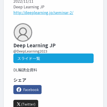
2022/11/11
Deep Learning JP
http://deeplearning.jp/seminar-2/
Deep Learning JP
@DeepLearning2023
スライド一覧
DL輪読会資料
シェア
Facebook
(Twitter)