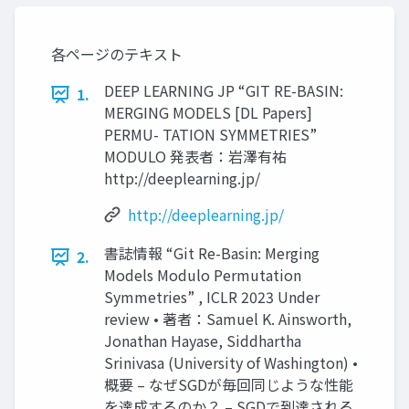
各ページのテキスト
DEEP LEARNING JP “GIT RE-BASIN:
1.
MERGING MODELS [DL Papers]
PERMU- TATION SYMMETRIES”
MODULO 発表者：岩澤有祐
http://deeplearning.jp/
http://deeplearning.jp/
書誌情報 “Git Re-Basin: Merging
2.
Models Modulo Permutation
Symmetries” , ICLR 2023 Under
review • 著者：Samuel K. Ainsworth,
Jonathan Hayase, Siddhartha
Srinivasa (University of Washington) •
概要 – なぜSGDが毎回同じような性能
を達成するのか？ – SGDで到達される