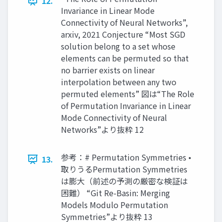
12.
Invariance in Linear Mode
Connectivity of Neural Networks”,
arxiv, 2021 Conjecture “Most SGD
solution belong to a set whose
elements can be permuted so that
no barrier exists on linear
interpolation between any two
permuted elements” 図は“The Role
of Permutation Invariance in Linear
Mode Connectivity of Neural
Networks”より抜粋 12
参考：# Permutation Symmetries •
13.
取りうるPermutation Symmetries
は膨大（前述の予測の厳密な検証は
困難） “Git Re-Basin: Merging
Models Modulo Permutation
Symmetries”より抜粋 13