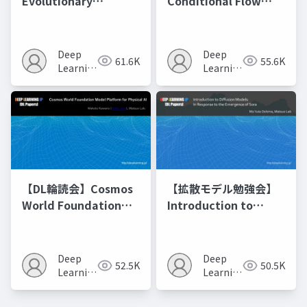
Evolutionary
Conditional Flow
Optimization of
Matching
Model Merging
Recipes モデルマージ
Deep
Deep
61.6K
55.6K
の進化的最適化
Learning
Learning
JP
JP
【DL輪読会】Cosmos
【拡散モデル勉強会】
World Foundation
Introduction to
Model Platform for
Diffusion Models
Physical AI
Deep
Deep
52.5K
50.5K
Learning
Learning
JP
JP