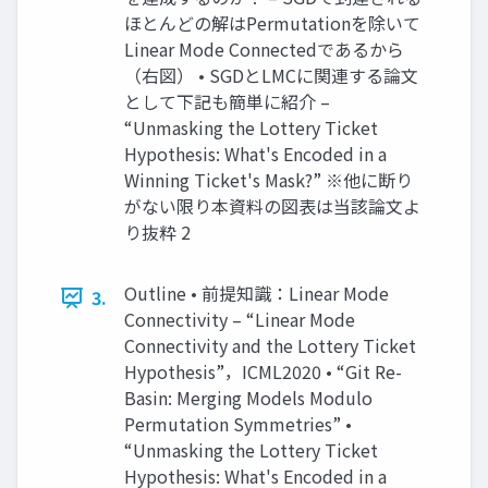
ほとんどの解はPermutationを除いて
Linear Mode Connectedであるから
（右図） • SGDとLMCに関連する論文
として下記も簡単に紹介 –
“Unmasking the Lottery Ticket
Hypothesis: What's Encoded in a
Winning Ticket's Mask?” ※他に断り
がない限り本資料の図表は当該論文よ
り抜粋 2
Outline • 前提知識：Linear Mode
3.
Connectivity – “Linear Mode
Connectivity and the Lottery Ticket
Hypothesis”，ICML2020 • “Git Re-
Basin: Merging Models Modulo
Permutation Symmetries” •
“Unmasking the Lottery Ticket
Hypothesis: What's Encoded in a