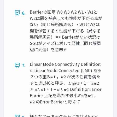
Barrierの図示 W0 W3 W2 W1 • W1と
6.
W2は間を補完しても性能が下がる点が
ない（同じ局所解周辺） • W1とW3は
間を保管すると性能が下がる（異なる
局所解周辺） => Barrierがない状況は
SGDがノイズに対して頑健（同じ解周
辺に到達）を意味 6
Linear Mode Connectivity Definition:
7.
ε-Linear Mode Connected (LMC) ある
２つの重み𝒘𝟏 ，𝒘𝟐 が次の性質を満た
すときLMCと呼ぶ． 𝐿 𝛼𝒘𝟏 + 1 − 𝛼 𝒘𝟐
≤ 𝛼𝐿 𝒘𝟏 + 1 − 𝛼 𝐿 𝒘𝟏 Definition: Error
Barrier 上記を満たす最小のεを𝒘𝟏 ，
𝒘𝟐 のError Barrierと呼ぶ 7
様々なアーキテクチャにおけるError