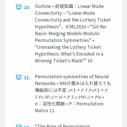
Outline • 前提知識：Linear Mode
10.
Connectivity – “Linear Mode
Connectivity and the Lottery Ticket
Hypothesis”，ICML2020 • “Git Re-
Basin: Merging Models Modulo
Permutation Symmetries” •
“Unmasking the Lottery Ticket
Hypothesis: What's Encoded in a
Winning Ticket's Mask?” 10
Permutation symmetries of Neural
11.
Networks • NNの重みは入れ替えても
機能的には不変 𝑧𝑙+1 = 𝑃 𝑇 𝑃𝑧𝑙+1 = 𝑃
𝑇 𝑃𝜎 𝑊𝑙 𝑧𝑙 + 𝑏𝑙 = 𝑃 𝑇 𝜎 𝑃𝑊𝑙 𝑧𝑙 + 𝑃𝑏𝑙 •
σ：活性化関数 • P：Permutation
Matrix 11
“The Role of Permutation