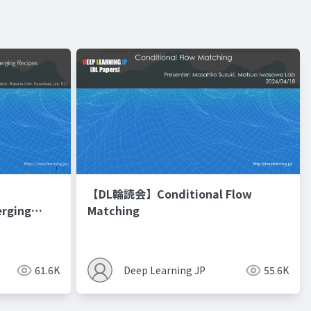
【DL輪読会】Conditional Flow
erging
Matching
進化的最適化
61.6K
Deep Learning JP
55.6K