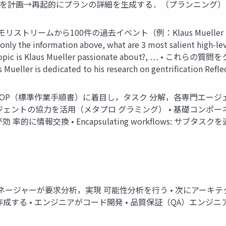
ンを計画→再起的にプランの詳細を生成する．（プランニング） 
モリストリームから100件の過去イベント（例：Klaus Mueller is readi
formation above, what are 3 most salient high-level q
t topic is Klaus Mueller passionate about?, 
r is dedicated to his research on gentrification
n Aug 2023 • SOP（標準作業手順書）に着目し，タスク 分解，各
ェントの協力を活用（メタプロ グラミング） • 基礎コンポ
ト同士が効 率的に情報交換 • Encapsulating workflows
マネージャーが要求分析，実現 可能性分析を行う • 次にアーキ
する • エンジニアがコード開発 • 品質保証（QA）エンジニ