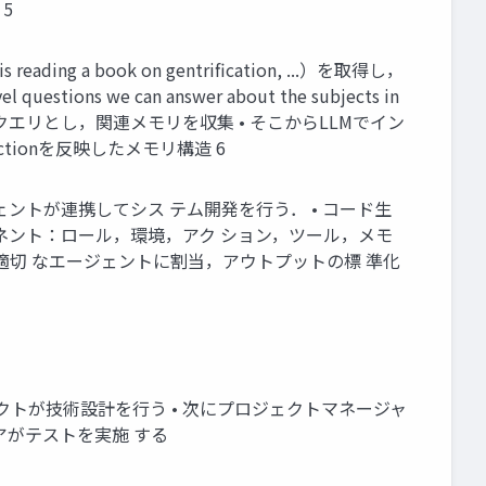
5
ng a book on gentrification, ...）を取得し，
uestions we can answer about the subjects in
… • これらの質問をクエリとし，関連メモリを収集 • そこからLLMでイン
 Reflectionを反映したメモリ構造 6
専門エージェントが連携してシス テム開発を行う． • コード生
ーネント：ロール，環境，アク ション，ツール，メモ
: サブタスクを適切 なエージェントに割当，アウトプットの標 準化
テクトが技術設計を行う • 次にプロジェクトマネージャ
アがテストを実施 する