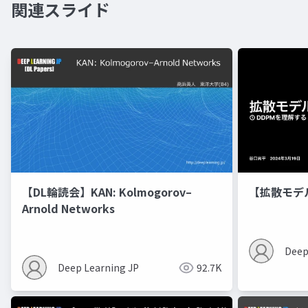
関連スライド
【DL輪読会】KAN: Kolmogorov–
【拡散モデ
Arnold Networks
Deep
Deep Learning JP
92.7K