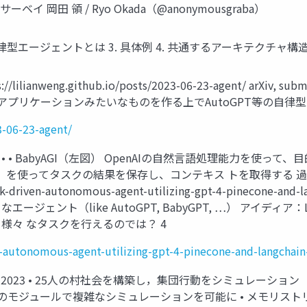
岡田 領 / Ryo Okada（@anonymousgraba）
律型エージェントとは 3. 具体例 4. 共通するアーキテクチャ構造 5
g.github.io/posts/2023-06-23-agent/ arXiv, submitted
用いて自動化アプリケーションみたいなものを作る上でAutoGPT等の
3-06-23-agent/
• • BabyAGI（左図） OpenAIの自然言語処理能力を使っ
 タベース）を使ってタスクの結果を保存し、コンテキス トを取得す
driven-autonomous-agent-utilizing-gpt-4-pinecone-and-la
ジェント（like AutoGPT, BabyGPT, …） アイ
様々 なタスクを行えるのでは？ 4
-autonomous-agent-utilizing-gpt-4-pinecone-and-langchain-
itted on Apr 2023 • 25人の村社会を構築し，集団行動をシミュレ
つのモジュールで複雑なシミュレーションを可能に • メモリス