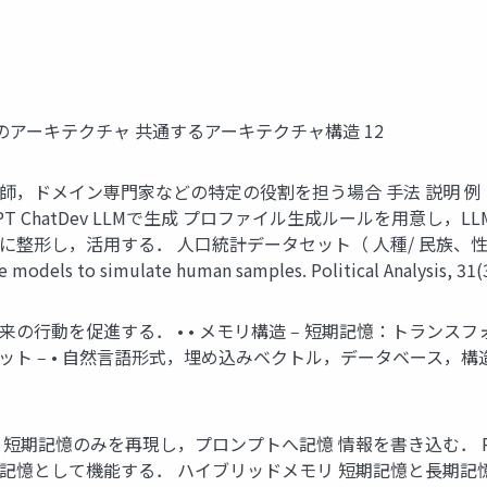
アーキテクチャ 共通するアーキテクチャ構造 12
ドメイン専門家などの特定の役割を担う場合 手法 説明 例 手作り
 MetaGPT ChatDev LLMで生成 プロファイル生成ルールを用
整形し，活用する． 人口統計データセット（ 人種/ 民族、性
models to simulate human samples. Political Analysis, 31(
の行動を促進する． • • メモリ構造 ‒ 短期記憶：トランス
ト ‒ • 自然言語形式，埋め込みベクトル，データベース，構
モリ 短期記憶のみを再現し，プロンプトへ記憶 情報を書き込む． 
として機能する． ハイブリッドメモリ 短期記憶と長期記憶を明示的に