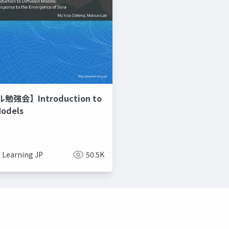
強会】Introduction to
Models
 Learning JP
50.5K