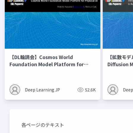
【DL輪読会】Cosmos World
【拡散モデル勉
Foundation Model Platform for
Diffusion 
Physical AI
Deep Learning JP
52.6K
Deep
各ページのテキスト