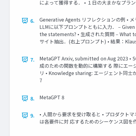
によって獲得する． • １日の大まかなプラ
Generative Agents リフレクションの例 • メ
6.
LLMに以下プロンプトともに入力． ‒ Given only the in
the statements? • 生成された質問 ‒ Wha
サイト抽出．(右上プロンプト) • 結果：Klaus Muelle
MetaGPT Arxiv, submitted o
7.
成のための関数を動的に構築する 際にエージ
リ • Knowledge sharing: エージェン
7
MetaGPT 8
8.
• 人間から要求を受け取ると • プロダクト
9.
は各要件に対 応するためのシーケンス図を作成