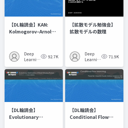
【DL輪読会】KAN:
【拡散モデル勉強会】
Kolmogorov–Arnold
拡散モデルの数理
Networks
Deep
Deep
92.7K
71.9K
Learning
Learning
JP
JP
【DL輪読会】
【DL輪読会】
Evolutionary
Conditional Flow
Optimization of
Matching