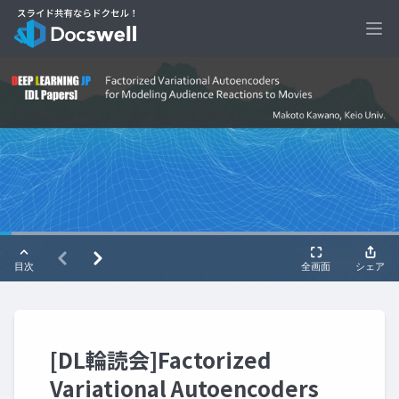
Ope
[DL輪読会]Factorized
Variational Autoencoders