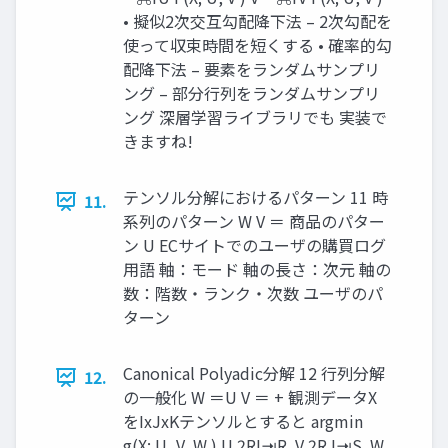
• 擬似2次交互勾配降下法 – 2次勾配を
使って収束時間を短くする • 確率的勾
配降下法 – 要素をランダムサンプリ
ング – 部分行列をランダムサンプリ
ング 深層学習ライブラリでも 実装で
きますね!
テンソル分解におけるパターン 11 時
11.
系列のパターン W V ＝ 商品のパター
ン U ECサイトでのユーザの購買ログ
用語 軸：モード 軸の長さ：次元 軸の
数：階数・ランク・次数 ユーザのパ
ターン
Canonical Polyadic分解 12 行列分解
12.
の一般化 W ＝U V ＝ + 観測データX
をIxJxKテンソルとすると argmin
g(X; U, V, W ) U 2RI⇥R ,V 2RJ⇥S ,W