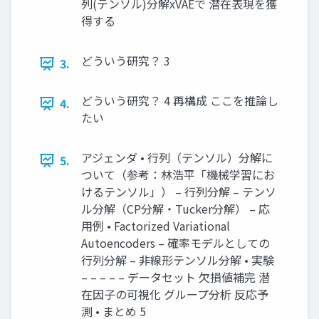
列(テンソル)分解xVAEで 潜在表現を獲
得する
どういう研究？ 3
3.
どういう研究？ 4 再構成 ここを推論し
4.
たい
アジェンダ • 行列（テンソル）分解に
5.
ついて（参考：林浩平「機械学習にお
けるテンソル」） – 行列分解 – テンソ
ル分解（CP分解・Tucker分解） – 応
用例 • Factorized Variational
Autoencoders – 確率モデルとしての
行列分解 – 非線形テンソル分解 • 実験
– – – – – データセット 欠損値補完 潜
在因子の可視化 グループ分析 反応予
測 • まとめ 5