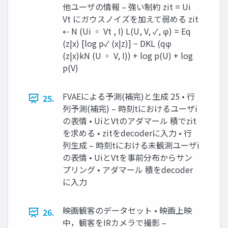
他ユーザの情報 – 強い制約 zit = Ui
Vt にガウスノイズを加えて弱める zit
⇠ N (Ui ◦ Vt , I) L(U, V, ✓, φ) = Eq
(z|x) [log p✓ (x|z)] − DKL (qφ
(z|x)kN (U ◦ V, I)) + log p(U) + log
p(V)
FVAEによる予測(補完)と生成 25 • 行
25.
列予測(補完) – 時刻tにおけるユーザi
の表情 • UiとVtのアダマール 積でzit
を求める • zitをdecoderに入力 • 行
列生成 – 時刻tにおける未観測ユーザi
の表情 • UiとVtを事前分布からサン
プリング • アダマール 積をdecoder
に入力
映画観客のデータセット • 映画上映
26.
中，観客をIRカメラで撮影 –