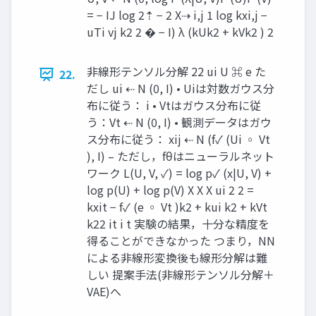
= − IJ log 2⇡ − 2 X⇢ i,j 1 log kxi,j −
uTi vj k2 2 � − I) λ (kUk2 + kVk2 ) 2
非線形テンソル分解 22 ui U ⌘ e た
22.
だし ui ⇠ N (0, I) • Uiは対数ガウス分
布に従う： i • Vtはガウス分布に従
う：Vt ⇠ N (0, I) • 観測データはガウ
ス分布に従う： xij ⇠ N (f✓ (Ui ◦ Vt
), I) – ただし，fθはニューラルネット
ワーク L(U, V, ✓) = log p✓ (x|U, V) +
log p(U) + log p(V) X X X ui 2 2 =
kxit − f✓ (e ◦ Vt )k2 + kui k2 + kVt
k22 it i t 実験の結果，十分な精度を
得ることができなかった つまり，NN
による非線形変換後も線形分解は難
しい 提案手法(非線形テンソル分解＋
VAE)へ