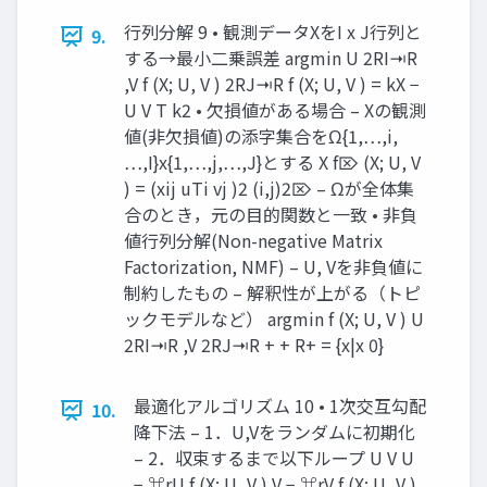
行列分解 9 • 観測データXをI x J行列と
9.
する→最小二乗誤差 argmin U 2RI⇥R
,V f (X; U, V ) 2RJ⇥R f (X; U, V ) = kX −
U V T k2 • 欠損値がある場合 – Xの観測
値(非欠損値)の添字集合をΩ{1,…,i,
…,I}x{1,…,j,…,J}とする X f⌦ (X; U, V
) = (xij uTi vj )2 (i,j)2⌦ – Ωが全体集
合のとき，元の目的関数と一致 • 非負
値行列分解(Non-negative Matrix
Factorization, NMF) – U, Vを非負値に
制約したもの – 解釈性が上がる（トピ
ックモデルなど） argmin f (X; U, V ) U
2RI⇥R ,V 2RJ⇥R + + R+ = {x|x 0}
最適化アルゴリズム 10 • 1次交互勾配
10.
降下法 – 1．U,Vをランダムに初期化
– 2．収束するまで以下ループ U V U
− ⌘rU f (X; U, V ) V − ⌘rV f (X; U, V )