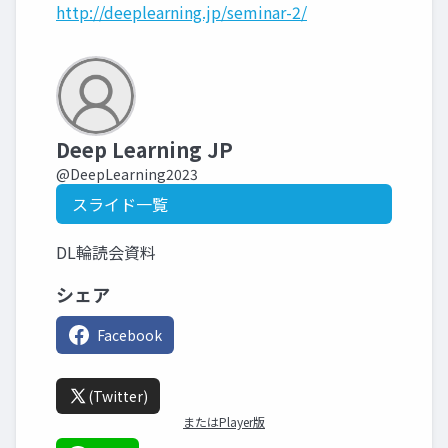
http://deeplearning.jp/seminar-2/
Deep Learning JP
@DeepLearning2023
スライド一覧
DL輪読会資料
シェア
Facebook
(Twitter)
またはPlayer版