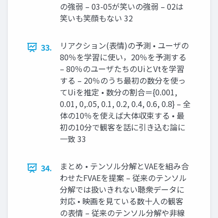
の強弱 – 03-05が笑いの強弱 – 02は
笑いも笑顔もない 32
リアクション(表情)の予測 • ユーザの
33.
80％を学習に使い，20％を予測する
– 80％のユーザたちのUiとVtを学習
する – 20％のうち最初の数分を使っ
てUiを推定 • 数分の割合＝{0.001,
0.01, 0,.05, 0.1, 0.2, 0.4, 0.6, 0.8} – 全
体の10％を使えば大体収束する • 最
初の10分で観客を話に引き込む論に
一致 33
まとめ • テンソル分解とVAEを組み合
34.
わせたFVAEを提案 – 従来のテンソル
分解では扱いきれない聴衆データに
対応 • 映画を見ている数十人の観客
の表情 – 従来のテンソル分解や非線