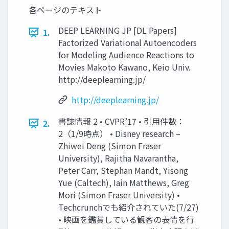
各ページのテキスト
DEEP LEARNING JP [DL Papers]
1.
Factorized Variational Autoencoders
for Modeling Audience Reactions to
Movies Makoto Kawano, Keio Univ.
http://deeplearning.jp/
http://deeplearning.jp/
書誌情報 2 • CVPR’17 • 引用件数：
2.
2（1/9時点） • Disney research –
Zhiwei Deng (Simon Fraser
University), Rajitha Navarantha,
Peter Carr, Stephan Mandt, Yisong
Yue (Caltech), Iain Matthews, Greg
Mori (Simon Fraser University) •
Techcrunchでも紹介されていた(7/27)
• 映画を鑑賞している観客の表情を行