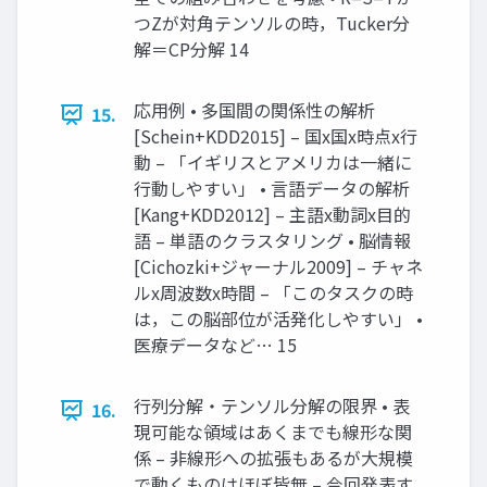
つZが対角テンソルの時，Tucker分
解＝CP分解 14
応用例 • 多国間の関係性の解析
15.
[Schein+KDD2015] – 国x国x時点x行
動 – 「イギリスとアメリカは一緒に
行動しやすい」 • 言語データの解析
[Kang+KDD2012] – 主語x動詞x目的
語 – 単語のクラスタリング • 脳情報
[Cichozki+ジャーナル2009] – チャネ
ルx周波数x時間 – 「このタスクの時
は，この脳部位が活発化しやすい」 •
医療データなど… 15
行列分解・テンソル分解の限界 • 表
16.
現可能な領域はあくまでも線形な関
係 – 非線形への拡張もあるが大規模
で動くものはほぼ皆無 – 今回発表す