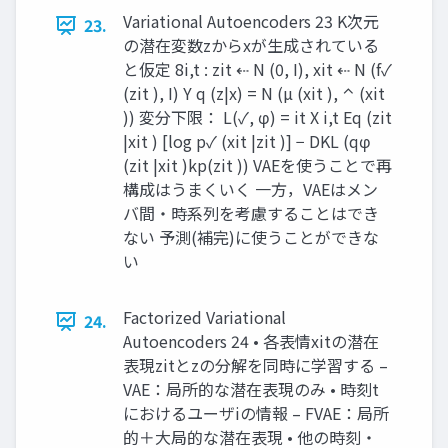
Variational Autoencoders 23 K次元
23.
の潜在変数zからxが生成されている
と仮定 8i,t : zit ⇠ N (0, I), xit ⇠ N (f✓
(zit ), I) Y q (z|x) = N (µ (xit ), ⌃ (xit
)) 変分下限： L(✓, φ) = it X i,t Eq (zit
|xit ) [log p✓ (xit |zit )] − DKL (qφ
(zit |xit )kp(zit )) VAEを使うことで再
構成はうまくいく 一方，VAEはメン
バ間・時系列を考慮することはでき
ない 予測(補完)に使うことができな
い
Factorized Variational
24.
Autoencoders 24 • 各表情xitの潜在
表現zitとzの分解を同時に学習する –
VAE：局所的な潜在表現のみ • 時刻t
におけるユーザiの情報 – FVAE：局所
的＋大局的な潜在表現 • 他の時刻・