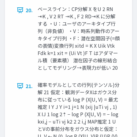
ベースライン：CP分解 X をU 2 RN
20.
⇥K , V 2 RT ⇥K , F 2 RD⇥K に分解
する ・U：ユーザのアーキタイプ行
列（非負値） ・V：時系列動作のアー
キタイプ行列 ・F：潜在空間因子(=顔
の表情)変換行列 xitd = K X Uik Vtk
Fdk k=1 xit = (Ui Vt )F T はアダマー
ル積（要素積） 潜在因子の線形結合
としてモデリング→表現力が低い 20
確率モデルとしての行列(テンソル)分
21.
解 21 仮定：観測データXはガウス分
布に従っている log P (X|U, V) = 最尤
推定 I Y J Y i=1 j=1 N (xij |uTi vj , 1)
X IJ 1 log 2⇡ − log P (X|U, V) = − log
kxi,j − uTi vj k2 2 2 i,j MAP推定 1 U
とVの事前分布をガウス分布と仮定：
U, V ⇠ N (0, log P (X|U, V)P (U)P (V)