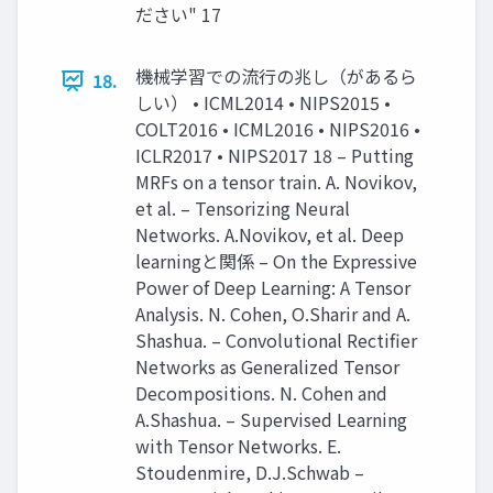
ださい" 17
機械学習での流行の兆し（があるら
18.
しい） • ICML2014 • NIPS2015 •
COLT2016 • ICML2016 • NIPS2016 •
ICLR2017 • NIPS2017 18 – Putting
MRFs on a tensor train. A. Novikov,
et al. – Tensorizing Neural
Networks. A.Novikov, et al. Deep
learningと関係 – On the Expressive
Power of Deep Learning: A Tensor
Analysis. N. Cohen, O.Sharir and A.
Shashua. – Convolutional Rectifier
Networks as Generalized Tensor
Decompositions. N. Cohen and
A.Shashua. – Supervised Learning
with Tensor Networks. E.
Stoudenmire, D.J.Schwab –