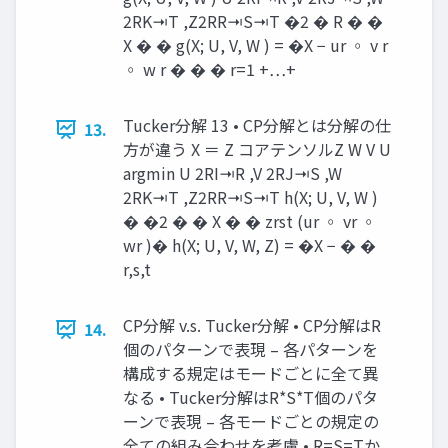
2RK⇥T ,Z2RR⇥S⇥T �2 � R � �
X � � g(X; U, V, W ) = �X − ur ◦ v r
◦ w r � � � r=1 +…+
Tucker分解 13 • CP分解とは分解の仕
13.
方が違う X ＝ Z コアテンソルZ W V U
argmin U 2RI⇥R ,V 2RJ⇥S ,W
2RK⇥T ,Z2RR⇥S⇥T h(X; U, V, W )
� �2 � � X � � zrst (ur ◦ vr ◦
wr )� h(X; U, V, W, Z) = �X − � �
r,s,t
CP分解 v.s. Tucker分解 • CP分解はR
14.
個のパターンで表現 – 各パターンを
構成する規定はモードごとに全て異
なる • Tucker分解はR*S*T個のパタ
ーンで表現 – 各モードごとの規定の
全ての組み合わせを考慮 • R=S=Tか