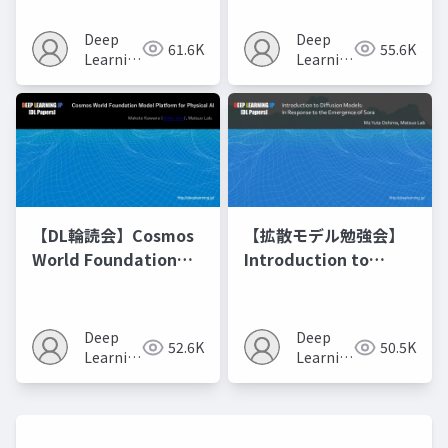
Model Merging
Recipes モデルマージ
Deep
Deep
61.6K
55.6K
の進化的最適化
Learning
Learning
JP
JP
【DL輪読会】Cosmos
【拡散モデル勉強会】
World Foundation
Introduction to
Model Platform for
Diffusion Models
Physical AI
Deep
Deep
52.6K
50.5K
Learning
Learning
JP
JP