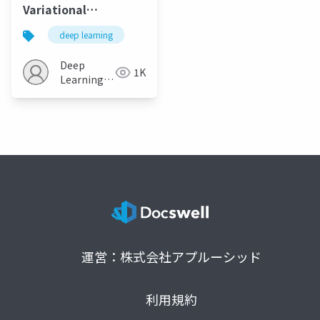
Variational
Autoencoders for
deep learning
Modeling Audience
Reactions to Movies
Deep
1K
Learning
JP
運営：株式会社アプルーシッド
利用規約