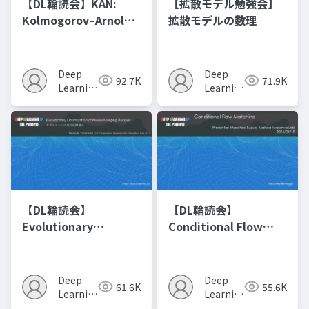
【DL輪読会】KAN:
【拡散モデル勉強会】
Kolmogorov–Arnold
拡散モデルの数理
Networks
Deep
Deep
92.7K
71.9K
Learning
Learning
JP
JP
【DL輪読会】
【DL輪読会】
Evolutionary
Conditional Flow
Optimization of
Matching
Model Merging
Recipes モデルマージ
Deep
Deep
61.6K
55.6K
の進化的最適化
Learning
Learning
JP
JP