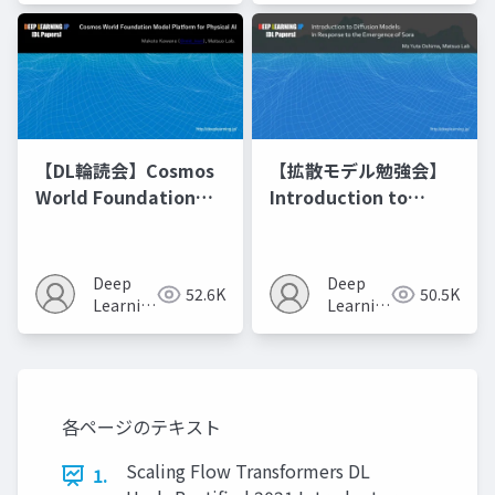
【DL輪読会】Cosmos
【拡散モデル勉強会】
World Foundation
Introduction to
Model Platform for
Diffusion Models
Physical AI
Deep
Deep
52.6K
50.5K
Learning
Learning
JP
JP
各ページのテキスト
Scaling Flow Transformers DL
1.