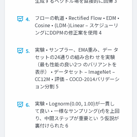
生成するベクトル場を直接的に回帰 3
フローの軌道 • Rectified Flow • EDM •
4.
Cosine • (LDM-)Linear – スケジューリ
ングにDDPMの修正案を使用 4
実験 • サンプラー、EMA重み、デー タ
5.
セットの24通りの組み合わ せを実験
（最も性能の良い2つ のバリアントを
表示） • データセット – ImageNet –
CC12M • 評価 – COCO-2014バリデーシ
ョン分割 5
実験 • Lognorm(0.00, 1.00)が一貫し
6.
て良い • 一様なサンプリング(rf)を上回
り、中間ステップが重要とい う仮説が
裏付けられた 6