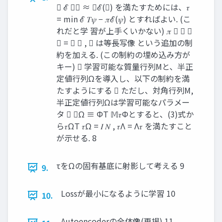
 ℰ 𝑇𝜓 ≈ 𝜏ℰ(𝜓) を満たすためには、𝜏
= min ℰ 𝑇𝜓 − 𝜋ℰ(𝜓) とすればよい. (こ
れだと学 習が上手くいかない) 𝜋  𝜏 𝑇
𝜏 = 𝐼 𝑁 , 𝜏 は等長写像 という追加の制
約を加える. (この制約の埋め込み方が
キー)  学習可能な質量行列Mと、半正
定値行列Ωを導入し、以下の制約を満
たすようにする  ただし、対角行列M,
半正定値行列Ωは学習可能なパラメー
タ  𝜏Ω ≡ ΦT 𝕄𝜏Φとすると、(3)式か
ら𝜏ΩT 𝜏Ω = 𝐼 𝑁 , 𝜏Λ = Λ𝜏 を満たすこと
が示せる. 8
τをΩの固有基底に射影して考える 9
9.
Lossが最小になるように学習 10
10.
Autoencoderの全体像(再掲) 11