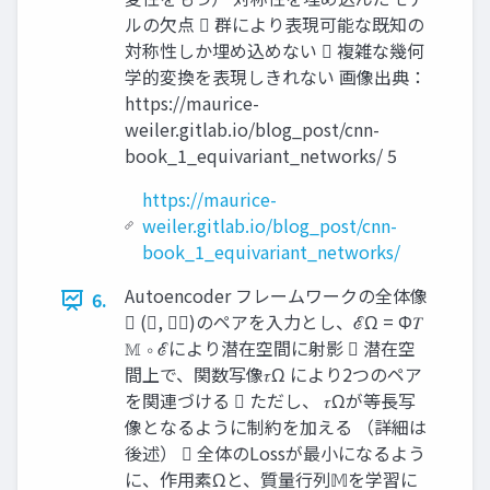
ルの欠点  群により表現可能な既知の
対称性しか埋め込めない  複雑な幾何
学的変換を表現しきれない 画像出典：
https://maurice-
weiler.gitlab.io/blog_post/cnn-
book_1_equivariant_networks/ 5
https://maurice-
weiler.gitlab.io/blog_post/cnn-
book_1_equivariant_networks/
Autoencoder フレームワークの全体像
6.
 (𝜓, 𝑇𝜓)のペアを入力とし、ℰΩ = Φ𝑇
𝕄 ∘ ℰにより潜在空間に射影  潜在空
間上で、関数写像𝜏Ω により2つのペア
を関連づける  ただし、 𝜏Ωが等長写
像となるように制約を加える （詳細は
後述）  全体のLossが最小になるよう
に、作用素Ωと、質量行列𝕄を学習に