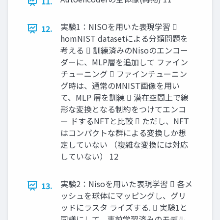
11.
実験1：NISOを用いた表現学習 
12.
homNIST datasetによる分類問題を
考える  訓練済みのNisoのエンコー
ダーに、MLP層を追加して ファイン
チューニング  ファインチューニン
グ時は、通常のMNIST画像を用い
て、MLP 層を訓練  潜在空間上で線
形な変換となる制約をつけてエンコ
ー ドするNFTと比較  ただし、NFT
はコンパクトな群による変換しか想
定していない （複雑な変換には対応
していない） 12
実験2：Nisoを用いた表現学習  各メ
13.
ッシュを球体にマッピングし、グリ
ッドにラスタ ライズする.  実験1と
同様にして、事前学習済みのモデル