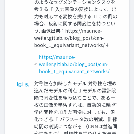
のようなセグメンテーションタスクを
考える.  入力画像の変換によって、出
力も対応する変換を受ける.  この例の
場合、反射に関する同変性を持つとい
う. 画像出典：https://maurice-
weiler.gitlab.io/blog_post/cnn-
book_1_equivariant_networks/ 4
https://maurice-
weiler.gitlab.io/blog_post/cnn-
book_1_equivariant_networks/
対称性を加味したモデル 対称性を埋め
5.
込んだモデルの利点  モデルの設計段
階で同変性を組み込むことで、ある一
枚の画像を学習すれば、自動的に幾 何
学的変換を加えた画像に対しても、汎
化できる.  パラメータ数の削減、訓練
時間の削減につながる.（CNNは並進同
変性をもつ） 対称性を埋め込んだモデ