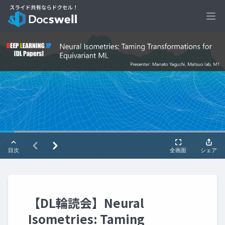
Ope
【DL輪読会】Neural
Isometries: Taming