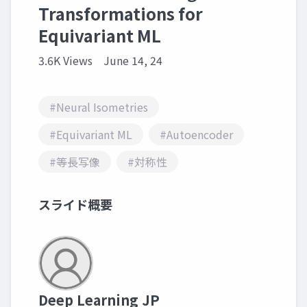
Transformations for
Equivariant ML
3.6K Views
June 14, 24
#Neural Isometries
#Equivariant ML
#Autoencoder
#等長写像
#対称性
スライド概要
Deep Learning JP