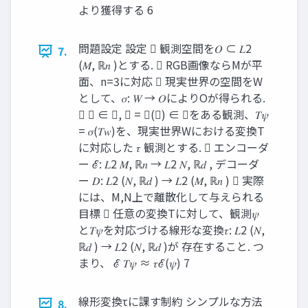
より獲得する 6
問題設定 設定  観測空間を𝑂 ⊂ 𝐿2
7.
(𝑀, ℝ𝑛 )とする.  RGB画像ならMが平
面、n=3に対応  現実世界の空間をW
として、𝜎: 𝑊 → 𝑂によりOが得られる.
 𝑤 ∈ 𝑊, 𝜓 = 𝜎(𝑤) ∈ 𝑂をある観測、𝑇𝜓
= 𝜎(𝑇𝑤)を、現実世界Wにおける変換T
に対応した 𝜏 観測とする.  エンコーダ
ー ℰ: 𝐿2 𝑀, ℝ𝑛 → 𝐿2 𝑁, ℝ𝑑 , デコーダ
ー 𝐷: 𝐿2 (𝑁, ℝ𝑑 ) → 𝐿2 (𝑀, ℝ𝑛 )  実際
には、M,N上で離散化して与えられる
目標  任意の変換Tに対して、観測𝜓
と𝑇𝜓を対応づける線形な変換𝜏: 𝐿2 (𝑁,
ℝ𝑑 ) → 𝐿2 (𝑁, ℝ𝑑 )が 存在すること. つ
まり、 ℰ 𝑇𝜓 ≈ 𝜏ℰ(𝜓) 7
線形変換τに課す制約 シンプルな方法
8.