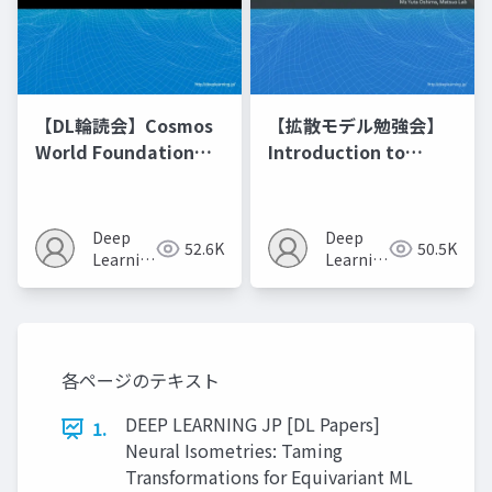
【DL輪読会】Cosmos
【拡散モデル勉強会】
World Foundation
Introduction to
Model Platform for
Diffusion Models
Physical AI
Deep
Deep
52.6K
50.5K
Learning
Learning
JP
JP
各ページのテキスト
DEEP LEARNING JP [DL Papers]
1.
Neural Isometries: Taming
Transformations for Equivariant ML