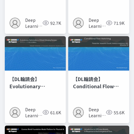
Networks
Deep
Deep
92.7K
71.9K
Learning
Learning
JP
JP
【DL輪読会】
【DL輪読会】
Evolutionary
Conditional Flow
Optimization of
Matching
Model Merging
Recipes モデルマージ
Deep
Deep
61.6K
55.6K
の進化的最適化
Learning
Learning
JP
JP