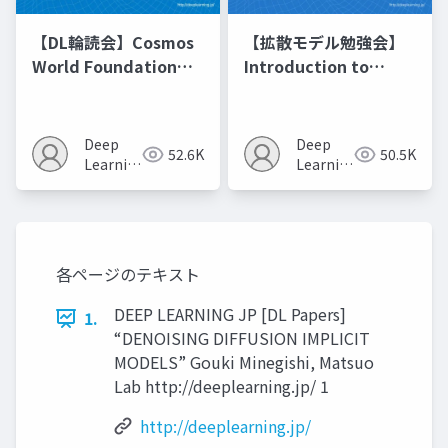
【DL輪読会】Cosmos
【拡散モデル勉強会】
World Foundation
Introduction to
Model Platform for
Diffusion Models
Physical AI
Deep
Deep
52.6K
50.5K
Learning
Learning
JP
JP
各ページのテキスト
DEEP LEARNING JP [DL Papers]
1.
“DENOISING DIFFUSION IMPLICIT
MODELS” Gouki Minegishi, Matsuo
Lab http://deeplearning.jp/ 1
http://deeplearning.jp/