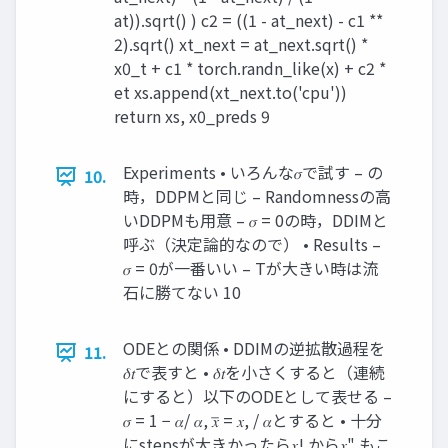
at)).sqrt() ) c2 = ((1 - at_next) - c1 **
2).sqrt() xt_next = at_next.sqrt() *
x0_t + c1 * torch.randn_like(x) + c2 *
et xs.append(xt_next.to('cpu'))
return xs, x0_preds 9
Experiments • いろんな𝜎で試す – の
10.
時，DDPMと同じ – Randomnessの⾼
いDDPMも⽤意 – 𝜎 = 0の時，DDIMと
呼ぶ（決定論的なので） • Results –
𝜎 = 0が⼀番いい – Tが⼤きい時は流
⽯に勝てない 10
ODEとの関係 • DDIMの逆拡散過程を
11.
𝛿𝑡で表すと • 𝛿𝑡を⼩さくすると（連続
にすると）以下のODEとして表せる –
𝜎 = 1 − 𝛼/ 𝛼, 𝑥̅ = 𝑥, / 𝛼とすると • ⼗分
にstepsが⼤きかったら𝑥! から𝑥" もこ