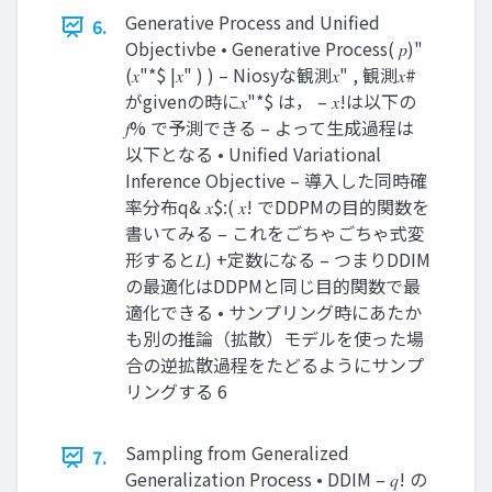
Generative Process and Unified
6.
Objectivbe • Generative Process( 𝑝)"
(𝑥"*$ |𝑥" ) ) – Niosyな観測𝑥" , 観測𝑥#
がgivenの時に𝑥"*$ は， – 𝑥!は以下の
𝑓% で予測できる – よって⽣成過程は
以下となる • Unified Variational
Inference Objective – 導⼊した同時確
率分布q& 𝑥$:( 𝑥! でDDPMの⽬的関数を
書いてみる – これをごちゃごちゃ式変
形すると𝐿) +定数になる – つまりDDIM
の最適化はDDPMと同じ⽬的関数で最
適化できる • サンプリング時にあたか
も別の推論（拡散）モデルを使った場
合の逆拡散過程をたどるようにサンプ
リングする 6
Sampling from Generalized
7.
Generalization Process • DDIM – 𝑞! の