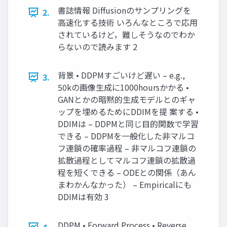
書誌情報 Diffusionのサンプリングを
2.
高速化する技術 いろんなところで応用
されているけど，難しそうなのでわか
らないので読みます 2
背景 • DDPMすごいけど遅い – e.g.,
3.
50kの画像⽣成に1000hoursかかる •
GANとかの暗黙的⽣成モデルとのギャ
ップを埋めるためにDDIMを提 案する •
DDIMは – DDPMと同じ⽬的関数で学習
できる – DDPMを⼀般化した⾮マルコ
フ連鎖の確率過程 – ⾮マルコフ連鎖の
拡散過程としてマルコフ連鎖の拡散過
程を短くできる – ODEとの関係（あん
まわかんなかった） – Empiricalにも
DDIMは有効 3
DDPM • Forward Process • Reverse