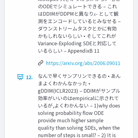
のODEでシミュレートできる – これ
はDDIMがDDPMと異なり𝑥- として観
測をエンコードしているとみなせる –
ダウンストリームタスクとかに有効
かもしれないらしい • そしてこれが
Variance-Exploding SDEと対応して
いるらしい – AppendixB 11
https://arxiv.org/abs/2006.09011
なんで早くサンプリンできるの • あん
12.
まよくわかんなかった •
gDDIM(ICLR2023) – DDIMがサンプル
効率がいいのはempiricalに⽰されて
いるが,よくわかんない – 1)why does
solving probability flow ODE
provide much higher sample
quality than solving SDEs, when the
number of steps is small? – 2) It is