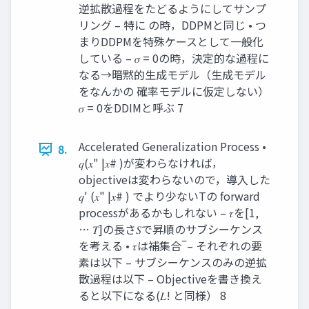
逆拡散過程をたどるようにしてサンプ
リング – 特に の時，DDPMと同じ • つ
まりDDPMを特殊ケースとして⼀般化
している – 𝜎 = 0の時，決定的な過程に
なる→暗黙的⽣成モデル（⽣成モデル
をなんかの 確率モデルに仮定しない）
𝜎 = 0をDDIMと呼ぶ 7
Accelerated Generalization Process •
8.
𝑞(𝑥" |𝑥# )が変わらなければ，
objectiveは変わらないので，導⼊した
𝑞' (𝑥" |𝑥# ) でより少ないTの forward
processがあるかもしれない – 𝜏を[1,
… 𝑇]の⻑さ𝑆で昇順のサブシーケンス
を考える • 𝜏は補集合 ̅ – それぞれの要
素は以下 – サブシーケンスのみの逆拡
散過程は以下 – Objectiveを書き換え
ると以下になる(𝐿! と同様） 8