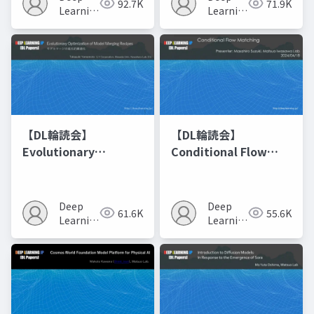
92.7K
71.9K
Learning
Learning
JP
JP
【DL輪読会】
【DL輪読会】
Evolutionary
Conditional Flow
Optimization of
Matching
Model Merging
Recipes モデルマージ
Deep
Deep
61.6K
55.6K
の進化的最適化
Learning
Learning
JP
JP