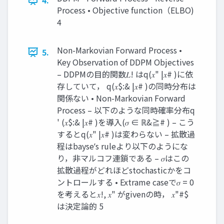
4.
Process • Objective function（ELBO)
4
Non-Markovian Forward Process •
5.
Key Observation of DDPM Objectives
– DDPMの⽬的関数𝐿! はq(𝑥" |𝑥# )に依
存していて， q(𝑥$:& |𝑥# )の同時分布は
関係ない • Non-Markovian Forward
Process – 以下のような同時確率分布q
' (𝑥$:& |𝑥# )を導⼊(𝜎 ∈ ℝ&≧# ) – こう
するとq(𝑥" |𝑥# )は変わらない – 拡散過
程はbayseʼs ruleより以下のようにな
り，⾮マルコフ連鎖である – 𝜎はこの
拡散過程がどれほどstochasticかをコ
ントロールする • Extrame caseで𝜎 = 0
を考えると𝑥!, 𝑥" がgivenの時， 𝑥"#$
は決定論的 5