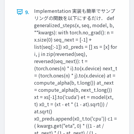
Implementation 実装も簡単でサンプ
9.
リングの関数を以下にするだけ． def
generalized_steps(x, seq, model, b,
**kwargs): with torch.no_grad(): n =
x.size(0) seq_next = [-1] +
list(seq[:-1]) x0_preds = [] xs = [x] for
i, j in zip(reversed(seq),
reversed(seq_next)): t =
(torch.ones(n) * i).to(x.device) next_t
= (torch.ones(n) * j).to(x.device) at =
compute_alpha(b, t.long()) at_next
= compute_alpha(b, next_t.long())
xt = xs[-1].to('cuda') et = model(xt,
t) x0_t = (xt - et * (1 - at).sqrt()) /
at.sqrt()
x0_preds.append(x0_t.to('cpu')) c1 =
( kwargs.get("eta", 0) * ((1 - at /
at_next) * (1 - at_next) / (1 -