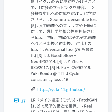
側サイクルの みに制約をかけること
で，1対多のマッピングを許容． ⇒
多様な劣化への対応を𝑮𝑿𝒀↓ に学習
させる． : Geometric ensemble loss
[5] : ⼊⼒画像へのフリップや 回転に
対して，幾何学的整合性を担保させ
るloss． 𝑇% ，𝑇%&'はそれぞれ画像
へ与える変換と逆変換． 𝐺"↓! の
loss︓ : Adversarial loss (𝐷( も最適
化) [3] I. J. Goodfellow +.
NeurIPS2014. [4] J. Y. Zhu +.
ICCV2017. [5] H. Fu +. CVPR2019.
Yuki Kondo @ TTI-J Cycle
consistency loss : 16
https://yuki-11.github.io/
LRドメイン適応 (モデル) • PatchGAN
17.
[1, 2]で局所的構造を担保． • Real
LR→Clean LRは⾮常に深いSRネット