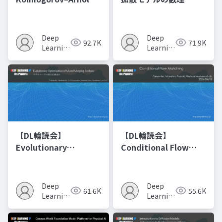
Networks
Deep
Deep
92.7K
71.9K
Learning
Learning
JP
JP
【DL輪読会】
【DL輪読会】
Evolutionary
Conditional Flow
Optimization of
Matching
Model Merging
Recipes モデルマージ
Deep
Deep
61.6K
55.6K
の進化的最適化
Learning
Learning
JP
JP