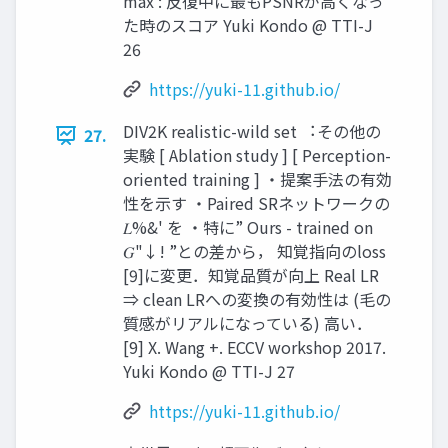
max : 反復中に最もPSNRが⾼くなっ
た時のスコア Yuki Kondo @ TTI-J
26
https://yuki-11.github.io/
DIV2K realistic-wild set ︓その他の
27.
実験 [ Ablation study ] [ Perception-
oriented training ] ・提案⼿法の有効
性を⽰す ・Paired SRネットワークの
𝐿%&' を ・特に” Ours - trained on
𝐺"↓! ”との差から， 知覚指向のloss
[9]に変更．知覚品質が向上 Real LR
⇒ clean LRへの変換の有効性は (⽑の
質感がリアルになっている) ⾼い．
[9] X. Wang +. ECCV workshop 2017.
Yuki Kondo @ TTI-J 27
https://yuki-11.github.io/