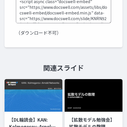
（ダウンロード不可）
関連スライド
【DL輪読会】KAN:
【拡散モデル勉強会】
Kolmogorov–Arnold
拡散モデルの数理