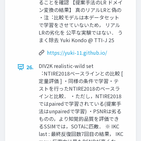
ることを確認 【提案⼿法のLR ドメイ
ン変換の結果】 真のリアルLRと偽の
・注︓⽐較モデルは本データセット
で学習をさせていないため， リアル
LRの劣化を 公平な実験ではない． う
まく除去 Yuki Kondo @ TTI-J 25
https://yuki-11.github.io/
DIV2K realistic-wild set
26.
︓NTIRE2018ベースラインとの⽐較 [
定量評価 ] ・同様の条件で学習・テ
ストを⾏ったNTIRE2018のベースラ
インと⽐較． ・ただし，NTIRE2018
ではpairedで学習されている(提案⼿
法はunpairedで学習) ・PSNRは劣る
ものの，より知覚的品質を評価でき
るSSIMでは，SOTAに匹敵． ※ IKC
last : 最終反復回数7回⽬の結果， IKC