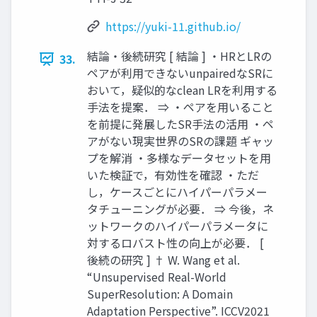
https://yuki-11.github.io/
結論・後続研究 [ 結論 ] ・HRとLRの
33.
ペアが利⽤できないunpairedなSRに
おいて，疑似的なclean LRを利⽤する
⼿法を提案． ⇒ ・ペアを⽤いること
を前提に発展したSR⼿法の活⽤ ・ペ
アがない現実世界のSRの課題 ギャッ
プを解消 ・多様なデータセットを⽤
いた検証で，有効性を確認 ・ただ
し，ケースごとにハイパーパラメー
タチューニングが必要． ⇒ 今後，ネ
ットワークのハイパーパラメータに
対するロバスト性の向上が必要． [
後続の研究 ] † W. Wang et al.
“Unsupervised Real-World
SuperResolution: A Domain
Adaptation Perspective”. ICCV2021