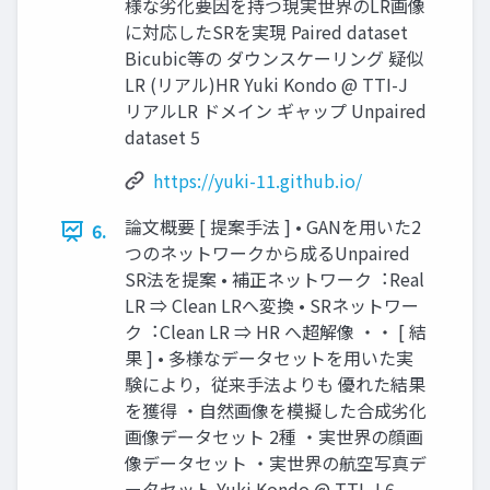
様な劣化要因を持つ現実世界のLR画像
に対応したSRを実現 Paired dataset
Bicubic等の ダウンスケーリング 疑似
LR (リアル)HR Yuki Kondo @ TTI-J
リアルLR ドメイン ギャップ Unpaired
dataset 5
https://yuki-11.github.io/
論⽂概要 [ 提案⼿法 ] • GANを⽤いた2
6.
つのネットワークから成るUnpaired
SR法を提案 • 補正ネットワーク︓Real
LR ⇒ Clean LRへ変換 • SRネットワー
ク︓Clean LR ⇒ HR へ超解像 ・・ [ 結
果 ] • 多様なデータセットを⽤いた実
験により，従来⼿法よりも 優れた結果
を獲得 ・⾃然画像を模擬した合成劣化
画像データセット 2種 ・実世界の顔画
像データセット ・実世界の航空写真デ
ータセット Yuki Kondo @ TTI-J 6