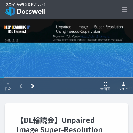
Ope
【DL輪読会】Unpaired
Image Super-Resolution