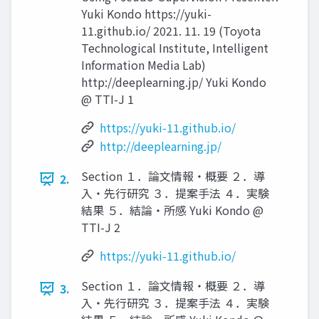
Yuki Kondo https://yuki-
11.github.io/ 2021. 11. 19 (Toyota
Technological Institute, Intelligent
Information Media Lab)
http://deeplearning.jp/ Yuki Kondo
@ TTI-J 1
https://yuki-11.github.io/
http://deeplearning.jp/
Section １．論⽂情報・概要 ２．導
2.
⼊・先⾏研究 ３．提案⼿法 ４．実験
結果 ５．結論・所感 Yuki Kondo @
TTI-J 2
https://yuki-11.github.io/
Section １．論⽂情報・概要 ２．導
3.
⼊・先⾏研究 ３．提案⼿法 ４．実験