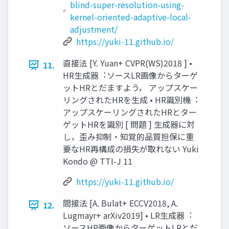
blind-super-resolution-using-
kernel-oriented-adaptive-local-
adjustment/
https://yuki-11.github.io/
直接法 [Y. Yuan+ CVPR(WS)2018 ] •
11.
HR⽣成器︓ソースLR画像からターゲ
ットHRとだますよう， アップスケー
リングされたHRを⽣成 • HR識別機︓
アップスケーリングされたHRとター
ゲットHRを識別 [ 問題 ] ⽣成器に対
し，歪み抑制・知覚的品質担保に重
要なHR再構成の損失が取れない Yuki
Kondo @ TTI-J 11
https://yuki-11.github.io/
間接法 [A. Bulat+ ECCV2018, A.
12.
Lugmayr+ arXiv2019] • LR⽣成器︓
ソースHR画像からターゲットLRとだ