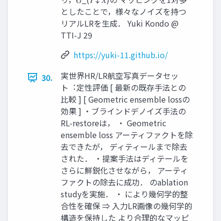
としたことで，様々なノイズを持つ
リアルLRを⽣成． Yuki Kondo @
TTI-J 29
https://yuki-11.github.io/
実世界HR/LR航空写真データセッ
30.
ト︓定性評価 [ 最新の既存⼿法との
⽐較 ] [ Geometric ensemble lossの
効果 ] ・ブラインドデノイズ⼿法の
RL-restoreは， ・ Geometric
ensemble loss アーティファクトを除
去できたが， ディティールまで除去
された． ・提案⼿法はディテールを
さらに鮮鋭化させながら， アーティ
ファクトの除去に成功． のablation
studyを実施． ・ により幾何学的整
合性を確保 ⇒ ⼊⼒LR画像の幾何学的
構造を保持した より合理的なマッピ