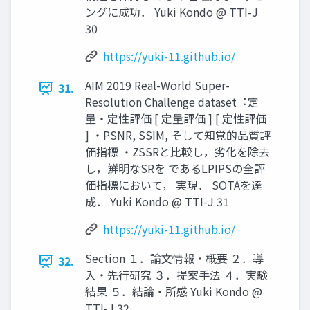
ングに成功． Yuki Kondo @ TTI-J
30
https://yuki-11.github.io/
AIM 2019 Real-World Super-
31.
Resolution Challenge dataset︓定
量・定性評価 [ 定量評価 ] [ 定性評価
] ・PSNR, SSIM, そして知覚的品質評
価指標 ・ZSSRと⽐較し，劣化を除去
し，鮮明なSRを であるLPIPSの全評
価指標において， 実現． SOTAを達
成． Yuki Kondo @ TTI-J 31
https://yuki-11.github.io/
Section １．論⽂情報・概要 ２．導
32.
⼊・先⾏研究 ３．提案⼿法 ４．実験
結果 ５．結論・所感 Yuki Kondo @
TTI-J 32