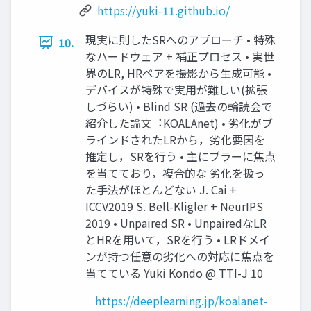
https://yuki-11.github.io/
現実に則したSRへのアプローチ • 特殊
10.
なハードウェア + 補正プロセス • 実世
界のLR, HRペアを撮影から⽣成可能 •
デバイスが特殊で実⽤が難しい(拡張
しづらい) • Blind SR (過去の輪読会で
紹介した論⽂︓KOALAnet) • 劣化がブ
ラインドされたLRから，劣化要因を
推定し，SRを⾏う • 主にブラーに焦点
を当てており，複合的な 劣化を扱っ
た⼿法がほとんどない J. Cai +
ICCV2019 S. Bell-Kligler + NeurIPS
2019 • Unpaired SR • UnpairedなLR
とHRを⽤いて，SRを⾏う • LRドメイ
ンが持つ任意の劣化への対応に焦点を
当てている Yuki Kondo @ TTI-J 10
https://deeplearning.jp/koalanet-