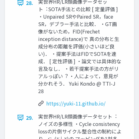
実世界HR/LR顔画像データセッ
28.
ト︓SOTA⼿法との⽐較 [ 定量評価 ]
・Unpaired SRやPaired SR，face
SR，デブラー⼿法と⽐較． ・GT画
像がないため，FID(Frechet
inception distance)で 真の分布と⽣
成分布の距離を評価(⼩さいほど良
い)． ・提案⼿法はFIDでSOTAを達
成． [ 定性評価 ] ・論⽂では具体的な
⾔及なし． ・若⼲提案⼿法の⽅がリ
アルっぽい︖ ・⼈によって，意⾒が
分かれそう． Yuki Kondo @ TTI-J
28
https://yuki-11.github.io/
実世界HR/LR顔画像データセット︓
29.
ノイズの多様性 ・Cycle consistency
lossの⽚側サイクル整合性の制約によ
り，𝐺_(𝑌↓𝑋)の マッピングを1対多