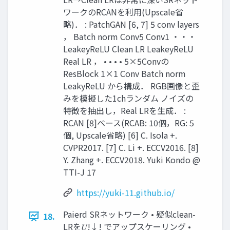
ワークのRCANを利⽤(Upscale省
略)． : PatchGAN [6, 7] 5 conv layers
， Batch norm Conv5 Conv1 ・・・
LeakeyReLU Clean LR LeakeyReLU
Real LR ， • • • • 5×5Convの
ResBlock 1×1 Conv Batch norm
LeakyReLU から構成． RGB画像と歪
みを模擬した1chランダム ノイズの
特徴を抽出し，Real LRを⽣成． :
RCAN [8]ベース(RCAB: 10個，RG: 5
個, Upscale省略) [6] C. Isola +.
CVPR2017. [7] C. Li +. ECCV2016. [8]
Y. Zhang +. ECCV2018. Yuki Kondo @
TTI-J 17
https://yuki-11.github.io/
Paierd SRネットワーク • 疑似clean-
18.
LRを𝑈!↓! でアップスケーリング •