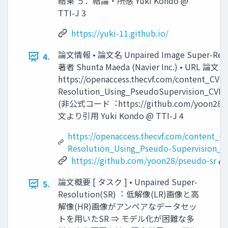
結果 ５．結論・所感 Yuki Kondo @
TTI-J 3
https://yuki-11.github.io/
論⽂情報 • 論⽂名 Unpaired Image Super-Resolu
4.
著者 Shunta Maeda (Navier Inc.) • URL 論⽂
https://openaccess.thecvf.com/content_CV
Resolution_Using_PseudoSupervisio
(⾮公式コード︓https://github.com/yoo
⽂より引⽤ Yuki Kondo @ TTI-J 4
https://openaccess.thecvf.com/content
Resolution_Using_Pseudo-Supervision_C
https://github.com/yoon28/pseudo-sr
論⽂概要 [ タスク ] • Unpaired Super-
5.
Resolution(SR)︓ 低解像(LR)画像と⾼
解像(HR)画像がアンペアなデータセッ
トを⽤いたSR ⇒ モデル化が困難な多