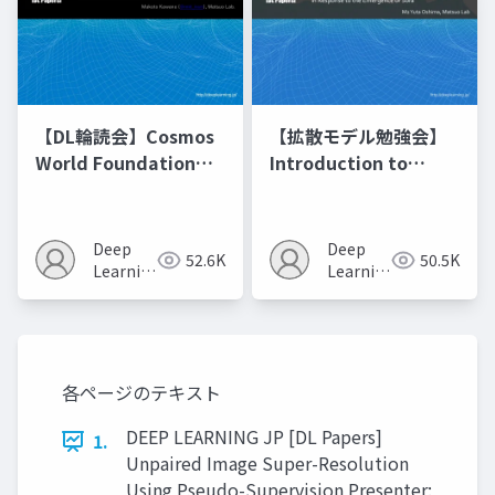
【DL輪読会】Cosmos
【拡散モデル勉強会】
World Foundation
Introduction to
Model Platform for
Diffusion Models
Physical AI
Deep
Deep
52.6K
50.5K
Learning
Learning
JP
JP
各ページのテキスト
DEEP LEARNING JP [DL Papers]
1.
Unpaired Image Super-Resolution
Using Pseudo-Supervision Presenter: