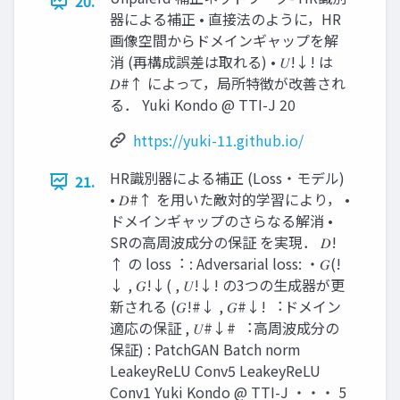
20.
器による補正 • 直接法のように，HR
画像空間からドメインギャップを解
消 (再構成誤差は取れる) • 𝑈!↓! は
𝐷#↑ によって，局所特徴が改善され
る． Yuki Kondo @ TTI-J 20
https://yuki-11.github.io/
HR識別器による補正 (Loss・モデル)
21.
• 𝐷#↑ を⽤いた敵対的学習により， •
ドメインギャップのさらなる解消 •
SRの⾼周波成分の保証 を実現． 𝐷!
↑ の loss︓ : Adversarial loss: ・𝐺(!
↓ , 𝐺!↓( , 𝑈!↓! の3つの⽣成器が更
新される (𝐺!#↓ , 𝐺#↓! ︓ドメイン
適応の保証 , 𝑈#↓# ︓⾼周波成分の
保証) : PatchGAN Batch norm
LeakeyReLU Conv5 LeakeyReLU
Conv1 Yuki Kondo @ TTI-J ・・・ 5