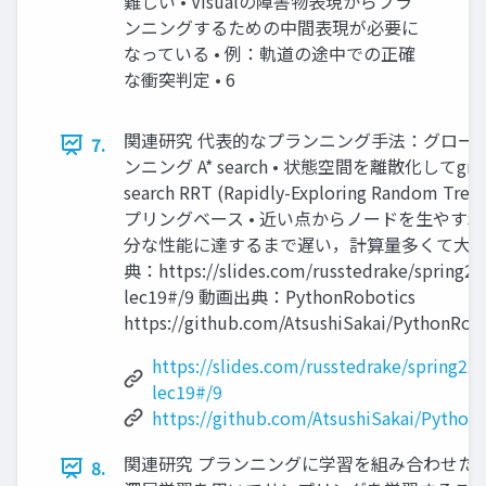
難しい • Visualの障害物表現からプラ
ンニングするための中間表現が必要に
なっている • 例：軌道の途中での正確
な衝突判定 • 6
関連研究 代表的なプランニング手法：グロー
7.
ンニング A* search • 状態空間を離散化してgra
search RRT (Rapidly-Exploring Random Tree
プリングベース • 近い点からノードを生やす木
分な性能に達するまで遅い，計算量多くて大変
典：https://slides.com/russtedrake/spring22
lec19#/9 動画出典：PythonRobotics
https://github.com/AtsushiSakai/PythonRobo
https://slides.com/russtedrake/spring22-
lec19#/9
https://github.com/AtsushiSakai/Python
関連研究 プランニングに学習を組み合わせた
8.