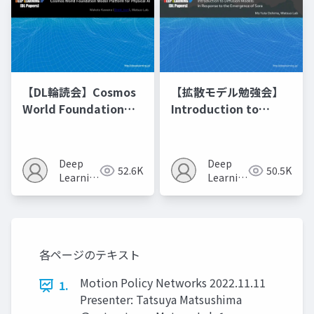
【DL輪読会】Cosmos
【拡散モデル勉強会】
World Foundation
Introduction to
Model Platform for
Diffusion Models
Physical AI
Deep
Deep
52.6K
50.5K
Learning
Learning
JP
JP
各ページのテキスト
Motion Policy Networks 2022.11.11
1.
Presenter: Tatsuya Matsushima