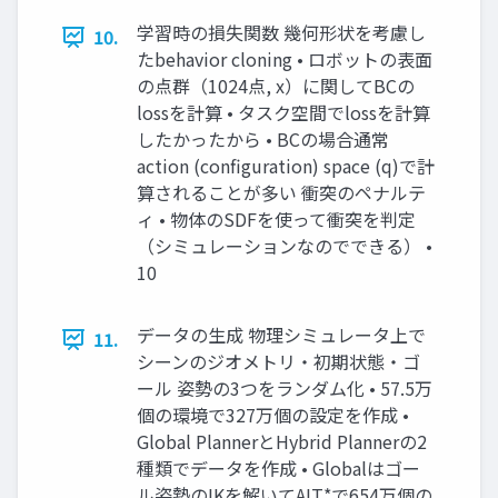
学習時の損失関数 幾何形状を考慮し
10.
たbehavior cloning • ロボットの表面
の点群（1024点, x）に関してBCの
lossを計算 • タスク空間でlossを計算
したかったから • BCの場合通常
action (configuration) space (q)で計
算されることが多い 衝突のペナルテ
ィ • 物体のSDFを使って衝突を判定
（シミュレーションなのでできる） •
10
データの生成 物理シミュレータ上で
11.
シーンのジオメトリ・初期状態・ゴ
ール 姿勢の3つをランダム化 • 57.5万
個の環境で327万個の設定を作成 •
Global PlannerとHybrid Plannerの2
種類でデータを作成 • Globalはゴー
ル姿勢のIKを解いてAIT*で654万個の