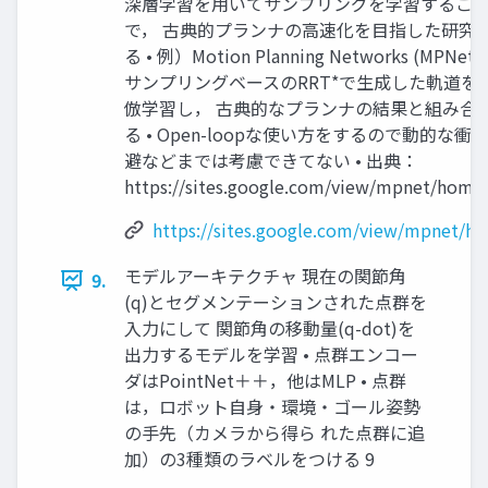
深層学習を用いてサンプリングを学習するこ
で， 古典的プランナの高速化を目指した研究
る • 例）Motion Planning Networks (MPNet) 
サンプリングベースのRRT*で生成した軌道を
倣学習し， 古典的なプランナの結果と組み合
る • Open-loopな使い方をするので動的な衝
避などまでは考慮できてない • 出典：
https://sites.google.com/view/mpnet/home
https://sites.google.com/view/mpnet/h
モデルアーキテクチャ 現在の関節角
9.
(q)とセグメンテーションされた点群を
入力にして 関節角の移動量(q-dot)を
出力するモデルを学習 • 点群エンコー
ダはPointNet＋＋，他はMLP • 点群
は，ロボット自身・環境・ゴール姿勢
の手先（カメラから得ら れた点群に追
加）の3種類のラベルをつける 9