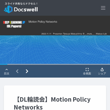
Ope
【DL輪読会】Motion Policy
Networks