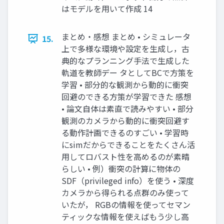
はモデルを用いて作成 14
まとめ・感想 まとめ • シミュレータ
15.
上で多様な環境や設定を生成し，古
典的なプランニング手法で生成した
軌道を教師デー タとしてBCで方策を
学習 • 部分的な観測から動的に衝突
回避のできる方策が学習できた 感想
• 論文自体は素直で読みやすい • 部分
観測のカメラから動的に衝突回避す
る動作計画できるのすごい • 学習時
にsimだからできることをたくさん活
用してロバスト性を高めるのが素晴
らしい • 例）衝突の計算に物体の
SDF（privileged info）を使う • 深度
カメラから得られる点群のみ使って
いたが， RGBの情報を使ってセマン
ティックな情報を使えばもう少し高