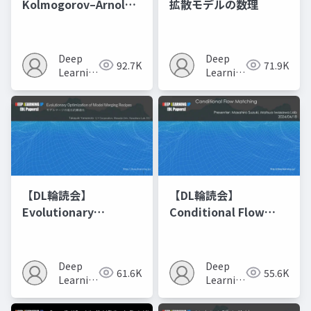
Kolmogorov–Arnold
拡散モデルの数理
Networks
Deep
Deep
92.7K
71.9K
Learning
Learning
JP
JP
【DL輪読会】
【DL輪読会】
Evolutionary
Conditional Flow
Optimization of
Matching
Model Merging
Recipes モデルマージ
Deep
Deep
61.6K
55.6K
の進化的最適化
Learning
Learning
JP
JP