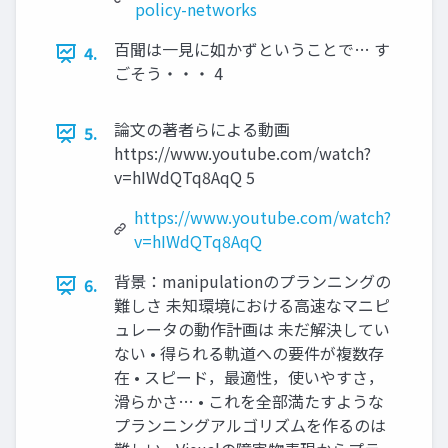
policy-networks
百聞は一見に如かずということで… す
4.
ごそう・・・ 4
論文の著者らによる動画
5.
https://www.youtube.com/watch?
v=hIWdQTq8AqQ 5
https://www.youtube.com/watch?
v=hIWdQTq8AqQ
背景：manipulationのプランニングの
6.
難しさ 未知環境における高速なマニピ
ュレータの動作計画は 未だ解決してい
ない • 得られる軌道への要件が複数存
在 • スピード，最適性，使いやすさ，
滑らかさ… • これを全部満たすような
プランニングアルゴリズムを作るのは