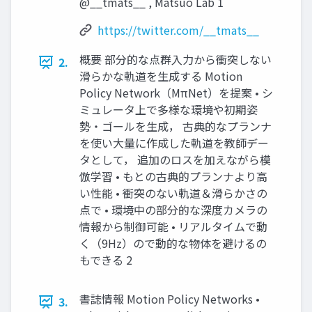
@__tmats__ , Matsuo Lab 1
https://twitter.com/__tmats__
概要 部分的な点群入力から衝突しない
2.
滑らかな軌道を生成する Motion
Policy Network（MπNet）を提案 • シ
ミュレータ上で多様な環境や初期姿
勢・ゴールを生成， 古典的なプランナ
を使い大量に作成した軌道を教師デー
タとして， 追加のロスを加えながら模
倣学習 • もとの古典的プランナより高
い性能 • 衝突のない軌道＆滑らかさの
点で • 環境中の部分的な深度カメラの
情報から制御可能 • リアルタイムで動
く（9Hz）ので動的な物体を避けるの
もできる 2
書誌情報 Motion Policy Networks •
3.