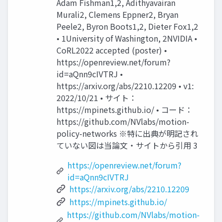
Adam Fishman1,2, Adithyavairan
Murali2, Clemens Eppner2, Bryan
Peele2, Byron Boots1,2, Dieter Fox1,2
• 1University of Washington, 2NVIDIA •
CoRL2022 accepted (poster) •
https://openreview.net/forum?
id=aQnn9cIVTRJ •
https://arxiv.org/abs/2210.12209 • v1:
2022/10/21 • サイト：
https://mpinets.github.io/ • コード：
https://github.com/NVlabs/motion-
policy-networks ※特に出典が明記され
ていない図は当論文・サイトから引用 3
https://openreview.net/forum?
id=aQnn9cIVTRJ
https://arxiv.org/abs/2210.12209
https://mpinets.github.io/
https://github.com/NVlabs/motion-