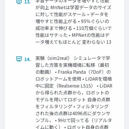
学習データのオーダを増やすと性能
13.
が向上 MπNetは学習データのサイズ
に対して性能がスケール • データを
増やすと性能上がる • 95％ぐらいの
成功率まで伸びる • 110万個ぐらいで
性能はサチった • MPNetの性能はデ
ータ増えてもほとんど 変わらない 13
実験（sim2real） シミュレータで学
14.
習した方策を実機環境に転移（最初
の動画） • Franka Panda（7DoF）の
ロボットアームを使用 • LiDARを環境
中に固定（Realsense L515） • LiDAR
から得られた点群から，ロボットの
モデルを用いてロボット 自身の点群
をフィルタリング • フィルタリング
された後の点群は4096点にダウンサ
ンプル， • 9Hzで回ってる（リアルタ
イムに動く） • ロボット自身の点群