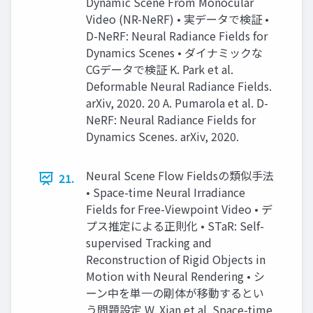
Dynamic Scene From Monocular
Video (NR-NeRF) • 実データで検証 •
D-NeRF: Neural Radiance Fields for
Dynamics Scenes • ダイナミックな
CGデータで検証 K. Park et al.
Deformable Neural Radiance Fields.
arXiv, 2020. 20 A. Pumarola et al. D-
NeRF: Neural Radiance Fields for
Dynamics Scenes. arXiv, 2020.
Neural Scene Flow Fieldsの類似手法
21.
• Space-time Neural Irradiance
Fields for Free-Viewpoint Video • デ
プス推定による正則化 • STaR: Self-
supervised Tracking and
Reconstruction of Rigid Objects in
Motion with Neural Rendering • シ
ーン中を単一の剛体が移動するとい
う問題設定 W. Xian et al. Space-time