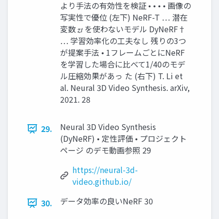
より手法の有効性を検証 • • • • 画像の
写実性で優位 (左下) NeRF-T … 潜在
変数 𝒛𝑡 を使わないモデル DyNeRF†
… 学習効率化の工夫なし 残りの3つ
が提案手法 • 1フレームごとにNeRF
を学習した場合に比べて1/40のモデ
ル圧縮効果があっ た (右下) T. Li et
al. Neural 3D Video Synthesis. arXiv,
2021. 28
Neural 3D Video Synthesis
29.
(DyNeRF) • 定性評価 • プロジェクト
ページ のデモ動画参照 29
https://neural-3d-
video.github.io/
データ効率の良いNeRF 30
30.