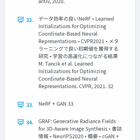
arXiv, 2020.
データ効率の良いNeRF • Learned
32.
Initializations for Optimizing
Coordinate-Based Neural
Representations • CVPR2021 • メタ
ラーニングで良い初期値を獲得する
研究 • 学習の高速化につながる結果
M. Tancik et al. Learned
Initializations for Optimizing
Coordinate-Based Neural
Representations. CVPR, 2021. 32
NeRF + GAN 33
33.
GRAF: Generative Radiance Fields
34.
for 3D-Aware Image Synthesis • 書誌
情報 • NeurIPS2020 • 概要 • cGAN +