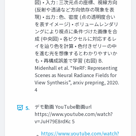
図) • 入力 : 三次元点の座標、視線方向
(反射や透過など方向依存の現象を表
現) • 出力 : 色、密度 (点の透明度合い
を表すイメージ) • ボリュームレンダリ
ングにより視点に条件づけた画像を合
成 (中央図) • 各ピクセルに対応するレ
イを辿り色を計算 • 色付きゼリーの中
を進む光を想像するとわかりやすいか
も • 再構成誤差で学習 (右図) B.
Midenhall et al. “NeRF: Representing
Scenes as Neural Radiance Fields for
View Synthesis”, arxiv prepring, 2020.
4
デモ動画 YouTube動画url
5.
https://www.youtube.com/watch?
v=JuH79E8rdKc 5
https://www.youtube.com/watch?