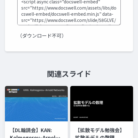
（ダウンロード不可）
関連スライド
【DL輪読会】KAN:
【拡散モデル勉強会】
Kolmogorov–Arnold
拡散モデルの数理