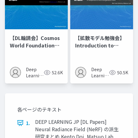
【DL輪読会】Cosmos
【拡散モデル勉強会】
World Foundation
Introduction to
Model Platform for
Diffusion Models
Physical AI
Deep
Deep
52.6K
50.5K
Learning
Learning
JP
JP
各ページのテキスト
DEEP LEARNING JP [DL Papers]
1.
Neural Radiance Field (NeRF) の派生
研究まとめ Kento Doi, Matsuo Lab