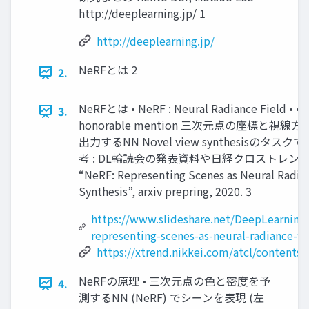
http://deeplearning.jp/ 1
http://deeplearning.jp/
NeRFとは 2
2.
NeRFとは • NeRF : Neural Radiance Field • • 
3.
honorable mention 三次元点の座標と
出力するNN Novel view synthesisの
考 : DL輪読会の発表資料や日経クロストレンド記事 B. 
“NeRF: Representing Scenes as Neural Radian
Synthesis”, arxiv prepring, 2020. 3
https://www.slideshare.net/DeepLearning
representing-scenes-as-neural-radiance-fi
https://xtrend.nikkei.com/atcl/contents
NeRFの原理 • 三次元点の色と密度を予
4.
測するNN (NeRF) でシーンを表現 (左