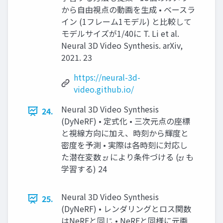
から自由視点の動画を生成 • ベースラ
イン (1フレーム1モデル) と比較して
モデルサイズが1/40に T. Li et al.
Neural 3D Video Synthesis. arXiv,
2021. 23
https://neural-3d-
video.github.io/
Neural 3D Video Synthesis
24.
(DyNeRF) • 定式化 • 三次元点の座標
と視線方向に加え、時刻から輝度と
密度を予測 • 実際は各時刻に対応し
た潜在変数 𝒛𝑡 により条件づける (𝒛𝑡 も
学習する) 24
Neural 3D Video Synthesis
25.
(DyNeRF) • レンダリングとロス関数
はNeRFと同じ • NeRFと同様に元画