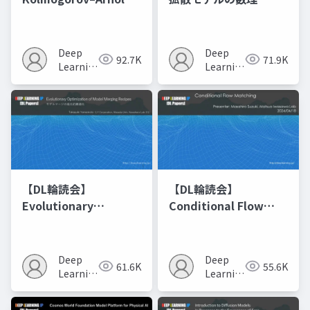
Networks
Deep
Deep
92.7K
71.9K
Learning
Learning
JP
JP
【DL輪読会】
【DL輪読会】
Evolutionary
Conditional Flow
Optimization of
Matching
Model Merging
Recipes モデルマージ
Deep
Deep
61.6K
55.6K
の進化的最適化
Learning
Learning
JP
JP