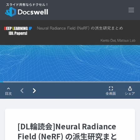
Ope
[DL輪読会]Neural Radiance
Field (NeRF) の派生研究まと