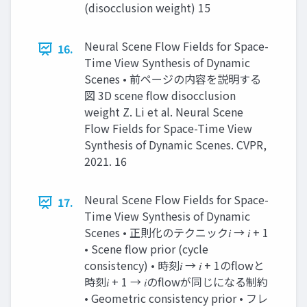
(disocclusion weight) 15
Neural Scene Flow Fields for Space-
16.
Time View Synthesis of Dynamic
Scenes • 前ページの内容を説明する
図 3D scene flow disocclusion
weight Z. Li et al. Neural Scene
Flow Fields for Space-Time View
Synthesis of Dynamic Scenes. CVPR,
2021. 16
Neural Scene Flow Fields for Space-
17.
Time View Synthesis of Dynamic
Scenes • 正則化のテクニック𝑖 → 𝑖 + 1
• Scene flow prior (cycle
consistency) • 時刻𝑖 → 𝑖 + 1のflowと
時刻𝑖 + 1 → 𝑖のflowが同じになる制約
• Geometric consistency prior • フレ