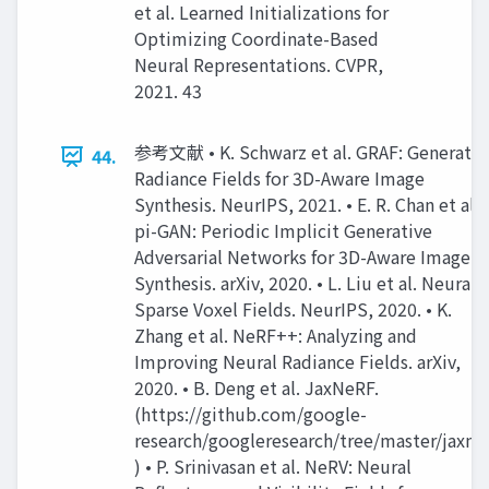
et al. Learned Initializations for
Optimizing Coordinate-Based
Neural Representations. CVPR,
2021. 43
参考文献 • K. Schwarz et al. GRAF: Generativ
44.
Radiance Fields for 3D-Aware Image
Synthesis. NeurIPS, 2021. • E. R. Chan et al.
pi-GAN: Periodic Implicit Generative
Adversarial Networks for 3D-Aware Image
Synthesis. arXiv, 2020. • L. Liu et al. Neural
Sparse Voxel Fields. NeurIPS, 2020. • K.
Zhang et al. NeRF++: Analyzing and
Improving Neural Radiance Fields. arXiv,
2020. • B. Deng et al. JaxNeRF.
(https://github.com/google-
research/googleresearch/tree/master/jaxner
) • P. Srinivasan et al. NeRV: Neural