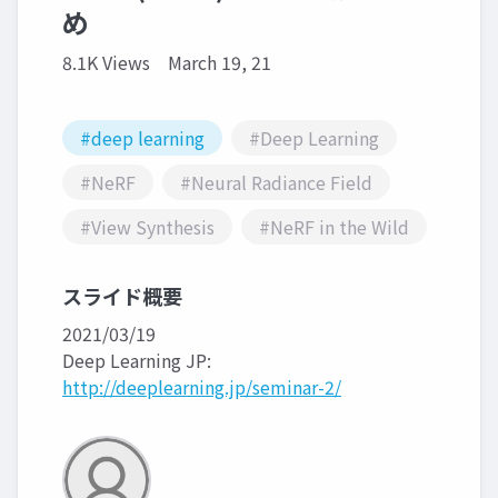
め
8.1K Views
March 19, 21
#deep learning
#Deep Learning
#NeRF
#Neural Radiance Field
#View Synthesis
#NeRF in the Wild
スライド概要
2021/03/19
Deep Learning JP:
http://deeplearning.jp/seminar-2/