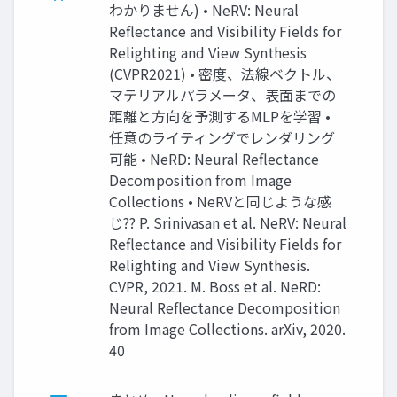
わかりません) • NeRV: Neural
Reflectance and Visibility Fields for
Relighting and View Synthesis
(CVPR2021) • 密度、法線ベクトル、
マテリアルパラメータ、表面までの
距離と方向を予測するMLPを学習 •
任意のライティングでレンダリング
可能 • NeRD: Neural Reflectance
Decomposition from Image
Collections • NeRVと同じような感
じ?? P. Srinivasan et al. NeRV: Neural
Reflectance and Visibility Fields for
Relighting and View Synthesis.
CVPR, 2021. M. Boss et al. NeRD:
Neural Reflectance Decomposition
from Image Collections. arXiv, 2020.
40