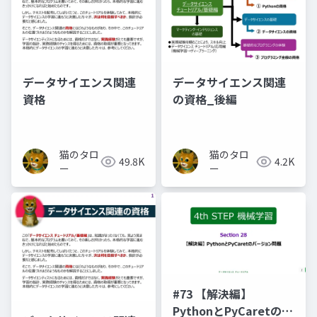
データサイエンス関連
データサイエンス関連
資格
の資格_後編
猫のタロ
猫のタロ
49.8K
4.2K
ー
ー
#73 【解決編】
PythonとPyCaretのバ