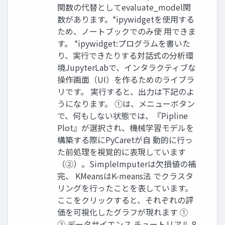
関数の代替としてevaluate_model関
数があります。*ipywidgetを使用する
ため、ノートブックでのみ使 用できま
す。 *ipywidget:プログラムを書いた
り、実行できたりする対話式の分析環
境JupyterLabで、インタラクティブな
操作画面（UI）を作るためのライブラ
リです。 実行すると、出力は下記のよ
うになります。 ①は、メニューボタン
で、何もしない状態では、『Pipline
Plot』が選択され、機械学習モデルを
構築する際にPyCaretが自 動的に行っ
た前処理を視覚的に表現しています
（②）。SimpleImputerは欠損値の補
完、 KMeansはK-means法 でクラスタ
リングを行ったことを表しています。
ここをクリックすると、それぞれの評
価を可視化したグラフが現れます ①
② データサイエンス チュートリアル 8