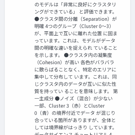
のモデルは「非常に良好にクラスタリ
ングができている」 と評価できます。
●クラスタ間の分離（Separation）が
明確 4つのグループ（Cluster 0〜3）
が、平面上で互いに離れた位置 に固ま
っています。これは、モデルがデータ
間の明確な違いを捉えられ ていること
を示します。 ●クラスタ内の凝集度
（Cohesion）が高い 各色がバラバラ
に散らばることなく、特定のエリアに
集中して分布して います。これは、同
じクラスタ内のデータが互いに似た性
質を持ってい ることを意味します。 第
一主成分 ●ノイズ（混合）が少ない
一部、Cluster 3（赤）とCluster
0（青）の境界付近でデータ が混じり
合っている箇所がありますが、全体と
しては境界線がはっきり しています。
データサイエンス チュートリアル 4