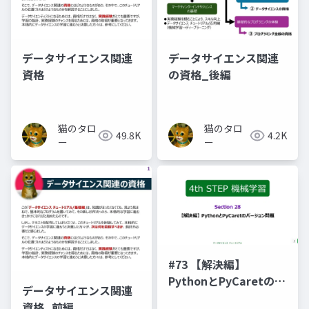
データサイエンス関連
データサイエンス関連
資格
の資格_後編
猫のタロ
猫のタロ
49.8K
4.2K
ー
ー
#73 【解決編】
PythonとPyCaretのバ
データサイエンス関連
ージョン問題
資格_前編