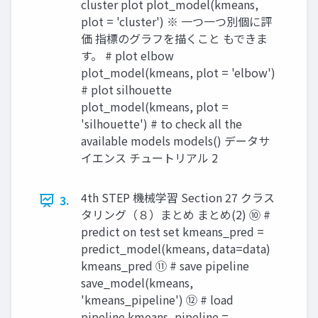
cluster plot plot_model(kmeans,
plot = 'cluster') ※ 一つ一つ別個に評
価 指標のグラフを描くこと もできま
す。 # plot elbow
plot_model(kmeans, plot = 'elbow')
# plot silhouette
plot_model(kmeans, plot =
'silhouette') # to check all the
available models models() データサ
イエンス チュートリアル 2
4th STEP 機械学習 Section 27 クラス
3.
タリング（８）まとめ まとめ(2) ⑩ #
predict on test set kmeans_pred =
predict_model(kmeans, data=data)
kmeans_pred ⑪ # save pipeline
save_model(kmeans,
'kmeans_pipeline') ⑫ # load
pipeline kmeans_pipeline =