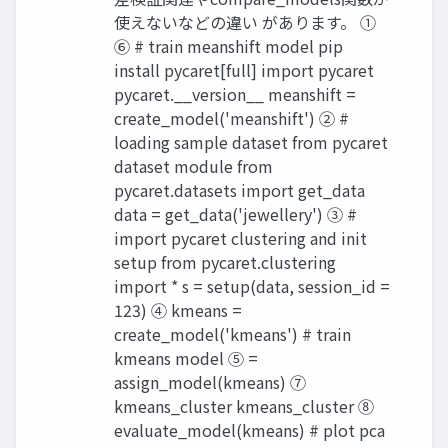
使えないなどの違い があります。 ①
⑥ # train meanshift model pip
install pycaret[full] import pycaret
pycaret.__version__ meanshift =
create_model('meanshift') ② #
loading sample dataset from pycaret
dataset module from
pycaret.datasets import get_data
data = get_data('jewellery') ③ #
import pycaret clustering and init
setup from pycaret.clustering
import * s = setup(data, session_id =
123) ④ kmeans =
create_model('kmeans') # train
kmeans model ⑤ =
assign_model(kmeans) ⑦
kmeans_cluster kmeans_cluster ⑧
evaluate_model(kmeans) # plot pca