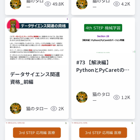
猫のタロ
猫のタロ
49.8K
4.2K
ー
ー
#73 【解決編】
PythonとPyCaretのバ
データサイエンス関連
ージョン問題
資格_前編
猫のタロ
1.2K
ー
猫のタロー
2K