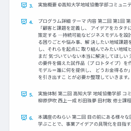
実施概要 ©高知大学地域協働学部コミュニテ
3.
プログラム詳細 テーマ 内容 第二回 第1回
4.
「顧客と課題を定義し、 アイデアをカタチ
策定する ―持続可能なビジネスモデルを設
る困りごとや悩み事、解 決したい地域課題
し、それらを起点に 取り組んでみたい地域ビ
まだ 気づいていない本当に解決してほしい 
の要件を備えた試作品（プ ロトタイプ）を
モデル＝誰に何を提供し、 どうお金得るか
を引き出すこ とが必要か整理していきます。
実施体制 第二回 高知大学 地域協働学部 
5.
柳原伊吹 西上一成 杉田珠夢 田村敢 修士課程1
本講座のねらい 第二回 目の前にある様々
6.
学ぶことで、事業アイデアの具現化を目指す