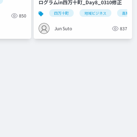
ログラムin四万十町_Day8_0310修正
四万十町
地域ビジネス
高知大学
850
Jun Suto
837