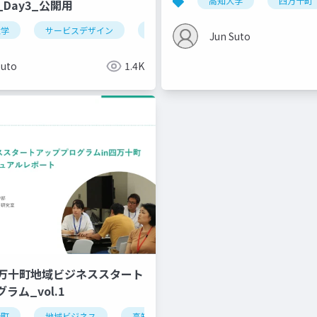
高知大学
四万十町
Day3_公開用
大学
サービスデザイン
デザイン思考
Jun Suto
Suto
1.4K
_四万十町地域ビジネススタート
ラム_vol.1
十町
地域ビジネス
高知大学
ローカルビジネス