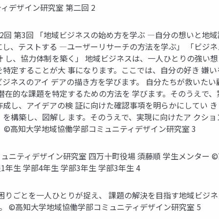
ィデザイン研究室 第二回 2
 第2回 第3回 「地域ビジネスの始め方を学ぶ ―自分の想いと
にし、テストする ―ユーザーリサーチの方法を学ぶ」 「ビジ
計 し、協力体制を築く」 地域ビジネスは、一人ひとりの強い想
を特定することが大 事になります。ここでは、自分の好き 嫌
ジネスのアイ デアの描き方を学びます。 自分たちが救いたい顧
潜在的な課題を特定するための方法を 学びます。そのうえで、第
作成し、アイデアの検 証に向けた確認事項を明らかにしてい き
」を構築し、図解し ます。そのうえで、実現に向けたア クショ
 ©高知大学地域協働学部コミュニティデザイン研究室 3
コミュニティデザイン研究室 四万十町役場 須藤順 学生メンター
年生 学部4年生 学部3年生 学部3年生 4
な困りごとを一人ひとりが捉え、 課題の解決を目指す地域ビジ
。 ©高知大学地域協働学部コミュニティデザイン研究室 5