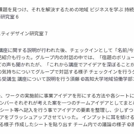
課題を見つけ、それを解決するための地域 ビジネスを学ぶ 持
研究室 6
ティデザイン研究室 7
の講座に関する説明が行われた後、チェックインとして「名前/
己紹介も行った。グループ内の対話の中では、「宿題のボリュ
どの声も聞かれたが、「これから講座でアイデアを深ぼること
の気持ちについてグループで対話する様子 チェックインを行う
受講生 講座について説明を行う須藤 ©高知大学地域協働学部コ
ン後、ワークの実施前に事業アイデアを形にする方法や各シート
メンバーそれぞれが考えた案を一つのチームアイデアとしてま
見シート等へ記入を行う事でアイデアの要素を整理し、少しず
アをブラッシュアップさせていった。 インプットに耳を傾ける
る様子 作成したシートを貼り出す チーム内での議論の様子 